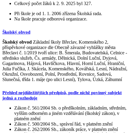
Celkový počet žáků k 2. 9. 2025 byl 327.
Při škole je od 1. 1. 2006 zřízena Školská rada.
Na škole pracuje odborová organizace.
Školský obvod
Školský obvod
Základní školy Břeclav, Komenského 2,
příspěvkové organizace dle Obecně závazné vyhlášky města
Břeclavi č. 1/2019 tvoří ulice: B. Šmerala, Budovatelská, Celnice -
středisko služeb, Čs. armády, Dělnická, Dolní Luční, Dyjová,
Gagarinova, Hájová, Havlíčkova, Hlavní, Horní Luční, Hraniční,
Julia Fučíka, J. Skácela, Komenského, Kovářská, Lesní, Nádražní,
Okružní, Osvobození, Polní, Prostřední, Rovnice, Sadová,
Slunečná, třída 1. máje (po ulici Lesní), Tylova, Úzká, Záhumní
Přehled nejdůležitějších předpisů, podle nichž povinný subjekt
jedná a rozhoduje
Zákon č. 561/2004 Sb. o předškolním, základním, středním,
vyšším odborném a jiném vzdělávání (školský zákon), v
platném znění
Zákon č. 500/2004 Sb., správní řád, v platném znění
Zákon č. 262/2006 Sb., zákoník práce, v platném znění