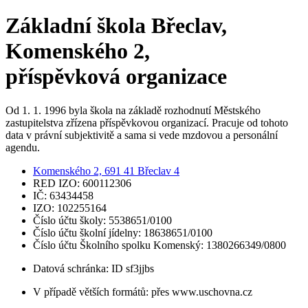
Základní škola Břeclav,
Komenského 2,
příspěvková organizace
Od 1. 1. 1996 byla škola na základě rozhodnutí Městského
zastupitelstva zřízena příspěvkovou organizací. Pracuje od tohoto
data v právní subjektivitě a sama si vede mzdovou a personální
agendu.
Komenského 2, 691 41 Břeclav 4
RED IZO: 600112306
IČ: 63434458
IZO: 102255164
Číslo účtu školy: 5538651/0100
Číslo účtu školní jídelny: 18638651/0100
Číslo účtu Školního spolku Komenský: 1380266349/0800
Datová schránka: ID sf3jjbs
V případě větších formátů: přes www.uschovna.cz