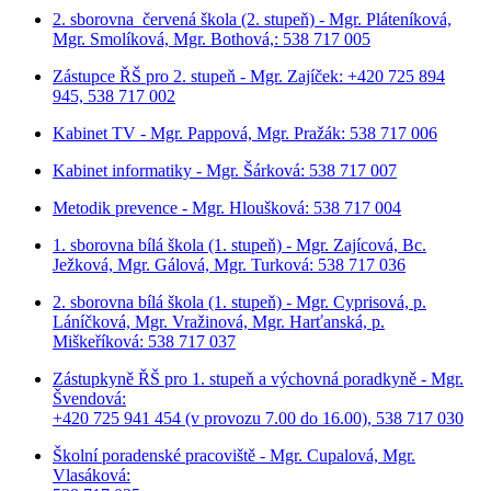
2. sborovna červená škola (2. stupeň) - Mgr. Pláteníková,
Mgr. Smolíková, Mgr. Bothová,: 538 717 005
Zástupce ŘŠ pro 2. stupeň - Mgr. Zajíček: +420 725 894
945, 538 717 002
Kabinet TV - Mgr. Pappová, Mgr. Pražák: 538 717 006
Kabinet informatiky - Mgr. Šárková: 538 717 007
Metodik prevence - Mgr. Hloušková: 538 717 004
1. sborovna bílá škola (1. stupeň) - Mgr. Zajícová, Bc.
Ježková, Mgr. Gálová, Mgr. Turková: 538 717 036
2. sborovna bílá škola (1. stupeň) - Mgr. Cyprisová, p.
Láníčková, Mgr. Vražinová, Mgr. Harťanská, p.
Miškeříková:
538 717 037
Zástupkyně ŘŠ pro 1. stupeň a výchovná poradkyně - Mgr.
Švendová:
+420 725 941 454 (v provozu 7.00 do 16.00), 538 717 030
Školní poradenské pracoviště - Mgr. Cupalová, Mgr.
Vlasáková: