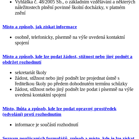
Vyhláška č. 48/2005 Sb., o základním vzdělávání a některých
náležitostech plnění povinné školní docházky, v platném
znění
Místo a způsob, jak získat informace
osobně, telefonicky, písemně na výše uvedená kontaktní
spojení
Místo a způsob, kde lze podat žádost, stížnost nebo jiný podnět a
obdržet rozhodnutí
sekretariát školy
žádost, stížnost nebo jiný podnět lze projednat ústně s
ředitelkou školy po předem dohodnutém termínu schůzky
žádost, stížnost nebo jiný podnět lze podat i písemně na výše
uvedená kontaktní spojení
Místo, lhůta a způsob, kde lze podat opravný prostředek
(odvolání) proti rozhodnutím
informace je součástí rozhodnutí
Seznam používaných formulářů, způsob a místo, kde je lze získat