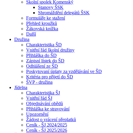
Školní spolek Komenský
Stanovy ŠSK
Shromáždění delegátů ŠSK
Formuláře ke stažení
Přehled kroužků
Žákovská knížka
Další
Družina
Charakteristika ŠD
Vnitřní řád školní družiny
Přihláška do ŠD
Zápisní lístek do ŠD
Odhlášení ze ŠD
Poskytovaní úplaty za vzdělávání ve ŠD
Kritéria pro přijetí do ŠD
ŠVP - družina
Jídelna
Charakteristika ŠJ
Vnitřní řád ŠJ
Objednávání obědů
Přihláška ke stravování
Upozornění
Žádost o vrácení přeplatků
Ceník - ŠJ 2024/2025
Ceník - ŠJ 2025/2026