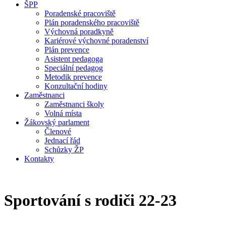
ŠPP
Poradenské pracoviště
Plán poradenského pracoviště
Výchovná poradkyně
Kariérové výchovné poradenství
Plán prevence
Asistent pedagoga
Speciální pedagog
Metodik prevence
Konzultační hodiny
Zaměstnanci
Zaměstnanci školy
Volná místa
Žákovský parlament
Členové
Jednací řád
Schůzky ŽP
Kontakty
Sportování s rodiči 22-23