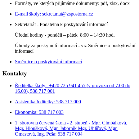
Formáty, ve kterých přijímáme dokumenty: pdf, xlsx, docx
E-mail školy:
sekretariat@zspostorna.cz
Sekretariát - Podatelna k poskytování informací
Úřední hodiny - p
ondělí – pátek 8:00 – 14:30 hod.
Úhrady za poskytnutí informací - viz Směrnice o poskytování
informací
Směrnice o poskytování informací
Kontakty
Ředitelka školy: +420 725 941 455 (v provozu od 7.00 do
16.00), 538 717 001
Asistentka ředitelky: 538 717 000
Ekonomka: 538 717 003
1. sborovna červená škola - 2. stupeň - Mgr. Cimbálková,
Mgr. Hloušková, Mgr. Jaborník Mgr. Uhlířová, Mgr.
Omastová, Ing. Peša: 538 717 004