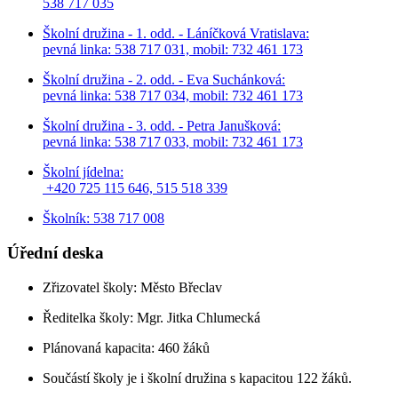
538 717 035
Školní družina - 1. odd. - Láníčková Vratislava:
pevná linka: 538 717 031, mobil: 732 461 173
Školní družina - 2. odd. - Eva Suchánková:
pevná linka: 538 717 034,
mobil: 732 461 173
Školní družina - 3. odd. - Petra Janušková:
pevná linka: 538 717 033,
mobil: 732 461 173
Školní jídelna:
+420 725 115 646, 515 518 339
Školník: 538 717 008
Úřední deska
Zřizovatel školy: Město Břeclav
Ředitelka školy: Mgr. Jitka Chlumecká
Plánovaná kapacita: 460 žáků
Součástí školy je i školní družina s kapacitou 122 žáků.