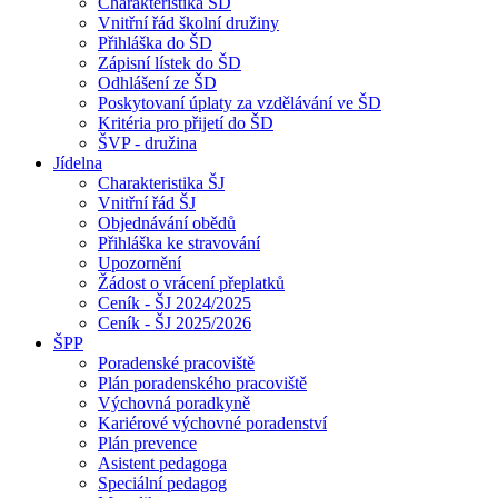
Charakteristika ŠD
Vnitřní řád školní družiny
Přihláška do ŠD
Zápisní lístek do ŠD
Odhlášení ze ŠD
Poskytovaní úplaty za vzdělávání ve ŠD
Kritéria pro přijetí do ŠD
ŠVP - družina
Jídelna
Charakteristika ŠJ
Vnitřní řád ŠJ
Objednávání obědů
Přihláška ke stravování
Upozornění
Žádost o vrácení přeplatků
Ceník - ŠJ 2024/2025
Ceník - ŠJ 2025/2026
ŠPP
Poradenské pracoviště
Plán poradenského pracoviště
Výchovná poradkyně
Kariérové výchovné poradenství
Plán prevence
Asistent pedagoga
Speciální pedagog