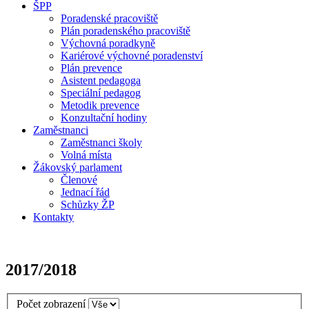
ŠPP
Poradenské pracoviště
Plán poradenského pracoviště
Výchovná poradkyně
Kariérové výchovné poradenství
Plán prevence
Asistent pedagoga
Speciální pedagog
Metodik prevence
Konzultační hodiny
Zaměstnanci
Zaměstnanci školy
Volná místa
Žákovský parlament
Členové
Jednací řád
Schůzky ŽP
Kontakty
2017/2018
Počet zobrazení