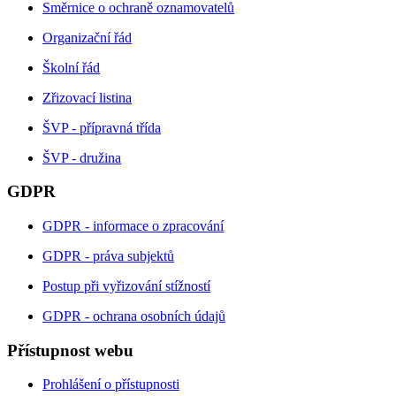
Směrnice o ochraně oznamovatelů
Organizační řád
Školní řád
Zřizovací listina
ŠVP - přípravná třída
ŠVP - družina
GDPR
GDPR - informace o zpracování
GDPR - práva subjektů
Postup při vyřizování stížností
GDPR - ochrana osobních údajů
Přístupnost webu
Prohlášení o přístupnosti