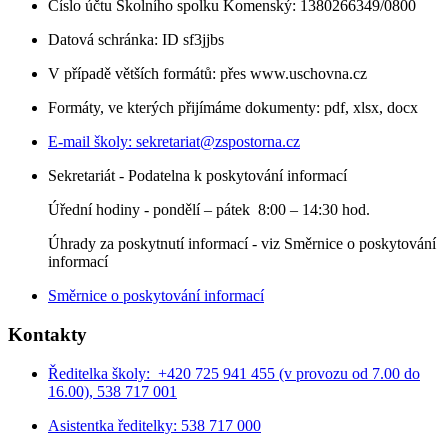
Číslo účtu Školního spolku Komenský: 1380266349/0800
Datová schránka: ID sf3jjbs
V případě větších formátů: přes www.uschovna.cz
Formáty, ve kterých přijímáme dokumenty: pdf, xlsx, docx
E-mail školy:
sekretariat@zspostorna.cz
Sekretariát - Podatelna k poskytování informací
Úřední hodiny - p
ondělí – pátek 8:00 – 14:30 hod.
Úhrady za poskytnutí informací - viz Směrnice o poskytování
informací
Směrnice o poskytování informací
Kontakty
Ředitelka školy: +420 725 941 455 (v provozu od 7.00 do
16.00), 538 717 001
Asistentka ředitelky: 538 717 000