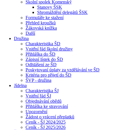
Školní spolek Komenský
Stanovy ŠSK
Shromáždění delegátů ŠSK
Formuláře ke stažení
Přehled kroužků
Žákovská knížka
Další
Družina
Charakteristika ŠD
Vnitřní řád školní družiny
Přihláška do ŠD
Zápisní lístek do ŠD
Odhlášení ze ŠD
Poskytovaní úplaty za vzdělávání ve ŠD
Kritéria pro přijetí do ŠD
ŠVP - družina
Jídelna
Charakteristika ŠJ
Vnitřní řád ŠJ
Objednávání obědů
Přihláška ke stravování
Upozornění
Žádost o vrácení přeplatků
Ceník - ŠJ 2024/2025
Ceník - ŠJ 2025/2026