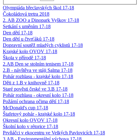
Olympiáda břeclavských škol 17-18
Čokoládová tretra 2018
2. AB ZOO a Dinopark Vyškov 17-18
Setkání s uměním 17-18
Den dětí 17-18
Den dětí u čtvrťáků 17-18
Dopravní soutěž mladých cyklistů 17-18
Krajské kolo OVOV 17-18
Škola v přírodě 17-18
2.AB Den se stolním tenisem 17-18
2.B - návštěva ve stáji Salma 17-18
Pohár rozhlasu - krajské kolo 17-18
Děti z 1.B v knihovně 17-18
Staré pověsti české ve 3.B 17-18
Pohár rozhlasu - okresní kolo 17-18
Požární ochrana očima dětí 17-18
McDonald's cup 17-18
Štafetový pohár - krajské kolo 17-18
Okresní kolo OVOV 17-18
Školní kolo v rétorice 17-18
Prvňáčci v ekocentru ve Velkých Pavlovicích 17-18
3.AB - Environmentální výchova 17-18