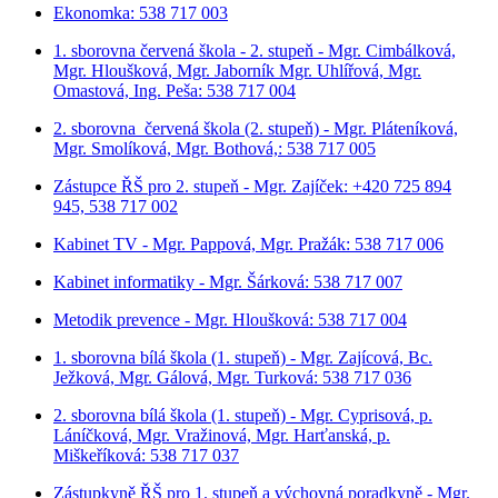
Ekonomka: 538 717 003
1. sborovna červená škola - 2. stupeň - Mgr. Cimbálková,
Mgr. Hloušková, Mgr. Jaborník Mgr. Uhlířová, Mgr.
Omastová, Ing. Peša: 538 717 004
2. sborovna červená škola (2. stupeň) - Mgr. Pláteníková,
Mgr. Smolíková, Mgr. Bothová,: 538 717 005
Zástupce ŘŠ pro 2. stupeň - Mgr. Zajíček: +420 725 894
945, 538 717 002
Kabinet TV - Mgr. Pappová, Mgr. Pražák: 538 717 006
Kabinet informatiky - Mgr. Šárková: 538 717 007
Metodik prevence - Mgr. Hloušková: 538 717 004
1. sborovna bílá škola (1. stupeň) - Mgr. Zajícová, Bc.
Ježková, Mgr. Gálová, Mgr. Turková: 538 717 036
2. sborovna bílá škola (1. stupeň) - Mgr. Cyprisová, p.
Láníčková, Mgr. Vražinová, Mgr. Harťanská, p.
Miškeříková:
538 717 037
Zástupkyně ŘŠ pro 1. stupeň a výchovná poradkyně - Mgr.