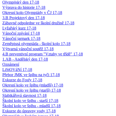
Olympijský den 17-18
Výprava do historie 17-18
Okresní kolo Olympiády v ČJ 17-18
3.B Projektový den 17-18
Zábavné odpoledne ve školní družině 17-18
Lyžařský kurz 17-18
Vánoční zpívání 17-18
Vánoční jarmark 17-18
Zeměpisná olympiáda - školní kolo 17-18
Výtvarná vánoční soutěž 17-18
4.B preventivní program "Vztahy ve třídě" 17-18
1.AB - Andělský den 17-18
Oznámení
LiStOVáNí 17-18
Přebor JMK ve šplhu na tyči 17-18
Exkurze do Fosfy 17-18
Okresní kolo ve šplhu (mladší) 17-18
Okresní kolo ve šplhu (starší) 17-18
Slabikářová slavnost 17-18
Školní kolo ve šplhu - starší 17-18
Školní kolo ve šplhu - mladší 17-18
Exkurze do úpravny vody 17-18