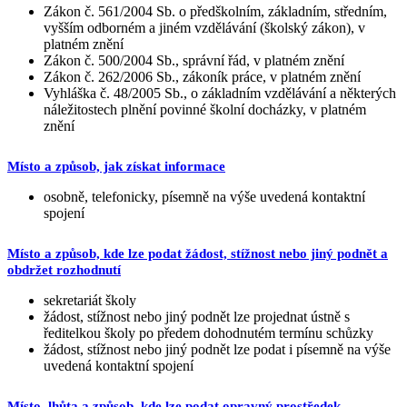
Zákon č. 561/2004 Sb. o předškolním, základním, středním,
vyšším odborném a jiném vzdělávání (školský zákon), v
platném znění
Zákon č. 500/2004 Sb., správní řád, v platném znění
Zákon č. 262/2006 Sb., zákoník práce, v platném znění
Vyhláška č. 48/2005 Sb., o základním vzdělávání a některých
náležitostech plnění povinné školní docházky, v platném
znění
Místo a způsob, jak získat informace
osobně, telefonicky, písemně na výše uvedená kontaktní
spojení
Místo a způsob, kde lze podat žádost, stížnost nebo jiný podnět a
obdržet rozhodnutí
sekretariát školy
žádost, stížnost nebo jiný podnět lze projednat ústně s
ředitelkou školy po předem dohodnutém termínu schůzky
žádost, stížnost nebo jiný podnět lze podat i písemně na výše
uvedená kontaktní spojení
Místo, lhůta a způsob, kde lze podat opravný prostředek