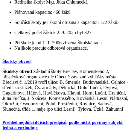
Ředitelka školy: Mgr. Jitka Chlumecká
Plánovaná kapacita: 460 žáků
Součástí školy je i školní družina s kapacitou 122 žáků.
Celkový počet žáků k 2. 9. 2025 byl 327.
Při škole je od 1. 1. 2006 zřízena Školská rada.
Na škole pracuje odborová organizace.
Školský obvod
Školský obvod
Základní školy Břeclav, Komenského 2,
příspěvkové organizace dle Obecně závazné vyhlášky města
Břeclavi č. 1/2019 tvoří ulice: B. Šmerala, Budovatelská, Celnice -
středisko služeb, Čs. armády, Dělnická, Dolní Luční, Dyjová,
Gagarinova, Hájová, Havlíčkova, Hlavní, Horní Luční, Hraniční,
Julia Fučíka, J. Skácela, Komenského, Kovářská, Lesní, Nádražní,
Okružní, Osvobození, Polní, Prostřední, Rovnice, Sadová,
Slunečná, třída 1. máje (po ulici Lesní), Tylova, Úzká, Záhumní
Přehled nejdůležitějších předpisů, podle nichž povinný subjekt
jedná a rozhoduje