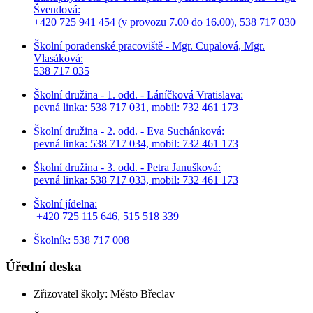
Švendová:
+420 725 941 454 (v provozu 7.00 do 16.00), 538 717 030
Školní poradenské pracoviště - Mgr. Cupalová, Mgr.
Vlasáková:
538 717 035
Školní družina - 1. odd. - Láníčková Vratislava:
pevná linka: 538 717 031, mobil: 732 461 173
Školní družina - 2. odd. - Eva Suchánková:
pevná linka: 538 717 034,
mobil: 732 461 173
Školní družina - 3. odd. - Petra Janušková:
pevná linka: 538 717 033,
mobil: 732 461 173
Školní jídelna:
+420 725 115 646, 515 518 339
Školník: 538 717 008
Úřední deska
Zřizovatel školy: Město Břeclav