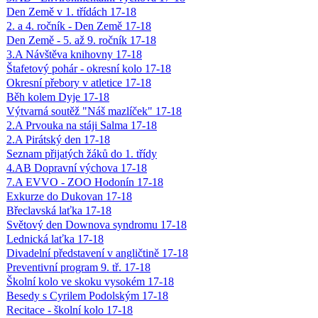
Den Země v 1. třídách 17-18
2. a 4. ročník - Den Země 17-18
Den Země - 5. až 9. ročník 17-18
3.A Návštěva knihovny 17-18
Štafetový pohár - okresní kolo 17-18
Okresní přebory v atletice 17-18
Běh kolem Dyje 17-18
Výtvarná soutěž "Náš mazlíček" 17-18
2.A Prvouka na stáji Salma 17-18
2.A Pirátský den 17-18
Seznam přijatých žáků do 1. třídy
4.AB Dopravní výchova 17-18
7.A EVVO - ZOO Hodonín 17-18
Exkurze do Dukovan 17-18
Břeclavská laťka 17-18
Světový den Downova syndromu 17-18
Lednická laťka 17-18
Divadelní představení v angličtině 17-18
Preventivní program 9. tř. 17-18
Školní kolo ve skoku vysokém 17-18
Besedy s Cyrilem Podolským 17-18
Recitace - školní kolo 17-18