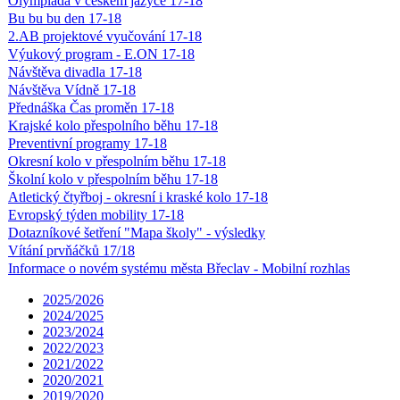
Olympiáda v českém jazyce 17-18
Bu bu bu den 17-18
2.AB projektové vyučování 17-18
Výukový program - E.ON 17-18
Návštěva divadla 17-18
Návštěva Vídně 17-18
Přednáška Čas proměn 17-18
Krajské kolo přespolního běhu 17-18
Preventivní programy 17-18
Okresní kolo v přespolním běhu 17-18
Školní kolo v přespolním běhu 17-18
Atletický čtyřboj - okresní i kraské kolo 17-18
Evropský týden mobility 17-18
Dotazníkové šetření "Mapa školy" - výsledky
Vítání prvňáčků 17/18
Informace o novém systému města Břeclav - Mobilní rozhlas
2025/2026
2024/2025
2023/2024
2022/2023
2021/2022
2020/2021
2019/2020