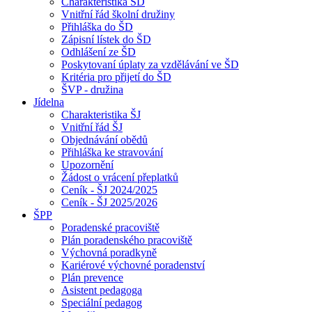
Charakteristika ŠD
Vnitřní řád školní družiny
Přihláška do ŠD
Zápisní lístek do ŠD
Odhlášení ze ŠD
Poskytovaní úplaty za vzdělávání ve ŠD
Kritéria pro přijetí do ŠD
ŠVP - družina
Jídelna
Charakteristika ŠJ
Vnitřní řád ŠJ
Objednávání obědů
Přihláška ke stravování
Upozornění
Žádost o vrácení přeplatků
Ceník - ŠJ 2024/2025
Ceník - ŠJ 2025/2026
ŠPP
Poradenské pracoviště
Plán poradenského pracoviště
Výchovná poradkyně
Kariérové výchovné poradenství
Plán prevence
Asistent pedagoga
Speciální pedagog