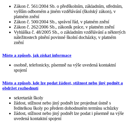
Zákon č. 561/2004 Sb. o předškolním, základním, středním,
vyšším odborném a jiném vzdělávání (školský zákon), v
platném znění
Zákon č. 500/2004 Sb., správní řád, v platném znění
Zákon č. 262/2006 Sb., zákoník práce, v platném znění
Vyhláška č. 48/2005 Sb., o základním vzdělávání a některých
náležitostech plnění povinné školní docházky, v platném
znění
Místo a způsob, jak získat informace
osobně, telefonicky, písemně na výše uvedená kontaktní
spojení
Místo a způsob, kde lze podat žádost, stížnost nebo jiný podnět a
obdržet rozhodnutí
sekretariát školy
žádost, stížnost nebo jiný podnět lze projednat ústně s
ředitelkou školy po předem dohodnutém termínu schůzky
žádost, stížnost nebo jiný podnět lze podat i písemně na výše
uvedená kontaktní spojení