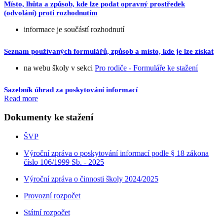
Místo, lhůta a způsob, kde lze podat opravný prostředek
(odvolání) proti rozhodnutím
informace je součástí rozhodnutí
Seznam používaných formulářů, způsob a místo, kde je lze získat
na webu školy v sekci
Pro rodiče - Formuláře ke stažení
Sazebník úhrad za poskytování informací
Read more
Dokumenty ke stažení
ŠVP
Výroční zpráva o poskytování informací podle § 18 zákona
číslo 106/1999 Sb. - 2025
Výroční zpráva o činnosti školy 2024/2025
Provozní rozpočet
Státní rozpočet