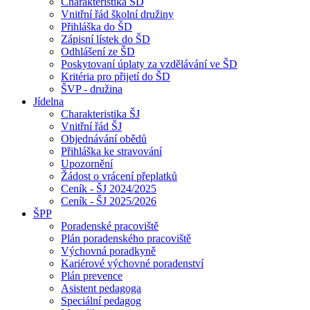
Charakteristika ŠD
Vnitřní řád školní družiny
Přihláška do ŠD
Zápisní lístek do ŠD
Odhlášení ze ŠD
Poskytovaní úplaty za vzdělávání ve ŠD
Kritéria pro přijetí do ŠD
ŠVP - družina
Jídelna
Charakteristika ŠJ
Vnitřní řád ŠJ
Objednávání obědů
Přihláška ke stravování
Upozornění
Žádost o vrácení přeplatků
Ceník - ŠJ 2024/2025
Ceník - ŠJ 2025/2026
ŠPP
Poradenské pracoviště
Plán poradenského pracoviště
Výchovná poradkyně
Kariérové výchovné poradenství
Plán prevence
Asistent pedagoga
Speciální pedagog