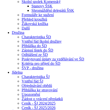
Školní spolek Komenský
Stanovy ŠSK
Shromáždění delegátů ŠSK
Formuláře ke stažení
Přehled kroužků
Žákovská knížka
Další
Družina
Charakteristika ŠD
Vnitřní řád školní družiny
Přihláška do ŠD
Zápisní lístek do ŠD
Odhlášení ze ŠD
Poskytovaní úplaty za vzdělávání ve ŠD
Kritéria pro přijetí do ŠD
ŠVP - družina
Jídelna
Charakteristika ŠJ
Vnitřní řád ŠJ
Objednávání obědů
Přihláška ke stravování
Upozornění
Žádost o vrácení přeplatků
Ceník - ŠJ 2024/2025
Ceník - ŠJ 2025/2026