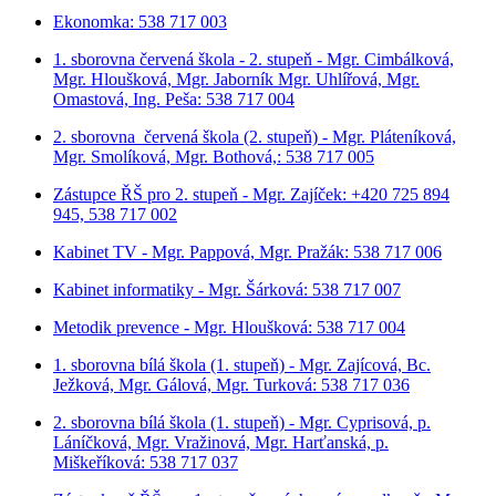
Ekonomka: 538 717 003
1. sborovna červená škola - 2. stupeň - Mgr. Cimbálková,
Mgr. Hloušková, Mgr. Jaborník Mgr. Uhlířová, Mgr.
Omastová, Ing. Peša: 538 717 004
2. sborovna červená škola (2. stupeň) - Mgr. Pláteníková,
Mgr. Smolíková, Mgr. Bothová,: 538 717 005
Zástupce ŘŠ pro 2. stupeň - Mgr. Zajíček: +420 725 894
945, 538 717 002
Kabinet TV - Mgr. Pappová, Mgr. Pražák: 538 717 006
Kabinet informatiky - Mgr. Šárková: 538 717 007
Metodik prevence - Mgr. Hloušková: 538 717 004
1. sborovna bílá škola (1. stupeň) - Mgr. Zajícová, Bc.
Ježková, Mgr. Gálová, Mgr. Turková: 538 717 036
2. sborovna bílá škola (1. stupeň) - Mgr. Cyprisová, p.
Láníčková, Mgr. Vražinová, Mgr. Harťanská, p.
Miškeříková:
538 717 037