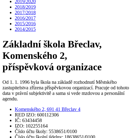
2019/2020
2018/2019
2017/2018
2016/2017
2015/2016
2014/2015
Základní škola Břeclav,
Komenského 2,
příspěvková organizace
Od 1. 1. 1996 byla škola na základě rozhodnutí Městského
zastupitelstva zřízena příspěvkovou organizací. Pracuje od tohoto
data v právní subjektivitě a sama si vede mzdovou a personální
agendu.
Komenského 2, 691 41 Břeclav 4
RED IZO: 600112306
IČ: 63434458
IZO: 102255164
Číslo účtu školy: 5538651/0100
Číslo účtu školní jídelny: 18638651/0100