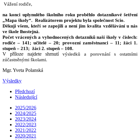
Vážení rodiče,
na konci uplynulého školního roku proběhlo dotazníkové šetření
„Mapa školy“.
Realizátorem projektu byla společnost Scio.
Děkuji všem, kteří se zapojili a není jim kvalita vzdělávání u nás
ve škole lhostejná.
Počet vrácených a vyhodnocených dotazníků naší školy v číslech:
rodiče – 141; učitelé – 20; provozní zaměstnanci – 11; žáci 1.
stupeň – 213;
žáci 2. stupeň – 108.
V příloze najdete shrnutí
výsledků a porovnání s ostatními
zúčastněnými školami.
Mgr. Yveta Polanská
Výsledky
Předchozí
Následující
2025/2026
2024/2025
2023/2024
2022/2023
2021/2022
2020/2021