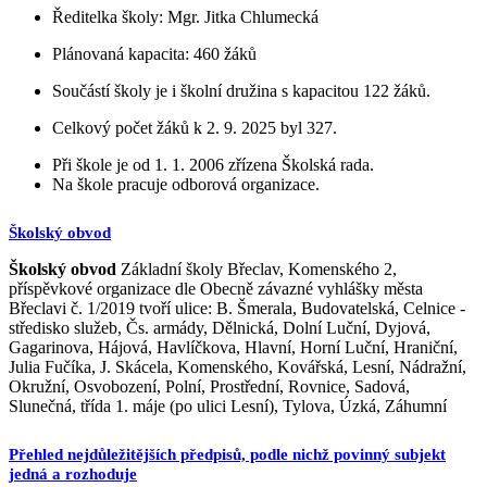
Ředitelka školy: Mgr. Jitka Chlumecká
Plánovaná kapacita: 460 žáků
Součástí školy je i školní družina s kapacitou 122 žáků.
Celkový počet žáků k 2. 9. 2025 byl 327.
Při škole je od 1. 1. 2006 zřízena Školská rada.
Na škole pracuje odborová organizace.
Školský obvod
Školský obvod
Základní školy Břeclav, Komenského 2,
příspěvkové organizace dle Obecně závazné vyhlášky města
Břeclavi č. 1/2019 tvoří ulice: B. Šmerala, Budovatelská, Celnice -
středisko služeb, Čs. armády, Dělnická, Dolní Luční, Dyjová,
Gagarinova, Hájová, Havlíčkova, Hlavní, Horní Luční, Hraniční,
Julia Fučíka, J. Skácela, Komenského, Kovářská, Lesní, Nádražní,
Okružní, Osvobození, Polní, Prostřední, Rovnice, Sadová,
Slunečná, třída 1. máje (po ulici Lesní), Tylova, Úzká, Záhumní
Přehled nejdůležitějších předpisů, podle nichž povinný subjekt
jedná a rozhoduje