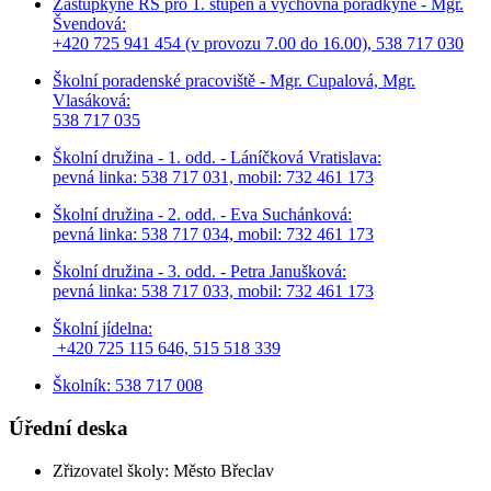
Zástupkyně ŘŠ pro 1. stupeň a výchovná poradkyně - Mgr.
Švendová:
+420 725 941 454 (v provozu 7.00 do 16.00), 538 717 030
Školní poradenské pracoviště - Mgr. Cupalová, Mgr.
Vlasáková:
538 717 035
Školní družina - 1. odd. - Láníčková Vratislava:
pevná linka: 538 717 031, mobil: 732 461 173
Školní družina - 2. odd. - Eva Suchánková:
pevná linka: 538 717 034,
mobil: 732 461 173
Školní družina - 3. odd. - Petra Janušková:
pevná linka: 538 717 033,
mobil: 732 461 173
Školní jídelna:
+420 725 115 646, 515 518 339
Školník: 538 717 008
Úřední deska
Zřizovatel školy: Město Břeclav