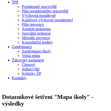
ŠPP
Poradenské pracoviště
Plán poradenského pracoviště
Výchovná poradkyně
Kariérové výchovné poradenství
Plán prevence
Asistent pedagoga
Speciální pedagog
Metodik prevence
Konzultační hodiny
Zaměstnanci
Zaměstnanci školy
Volná místa
Žákovský parlament
Členové
Jednací řád
Schůzky ŽP
Kontakty
Dotazníkové šetření "Mapa školy" -
výsledky