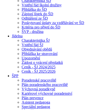
Charakteristika ŠD
Vnitřní řád školní družiny
Přihláška do ŠD
Zápisní lístek do ŠD
Odhlášení ze ŠD
Poskytovaní úplaty za vzdělávání ve ŠD
Kritéria pro přijetí do ŠD
ŠVP - družina
Jídelna
Charakteristika ŠJ
Vnitřní řád ŠJ
Objednávání obědů
Přihláška ke stravování
Upozornění
Žádost o vrácení přeplatků
Ceník - ŠJ 2024/2025
Ceník - ŠJ 2025/2026
ŠPP
Poradenské pracoviště
Plán poradenského pracoviště
Výchovná poradkyně
Kariérové výchovné poradenství
Plán prevence
Asistent pedagoga
Speciální pedagog