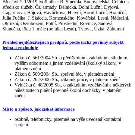
Břeclavi č. 1/2019 tvoří ulice: B. Šmerala, Budovatelská, Celnice -
středisko služeb, Čs. armády, Dělnická, Dolní Luční, Dyjová,
Gagarinova, Hájová, Havlíčkova, Hlavní, Horní Luční, Hraniční,
Julia Fučíka, J. Skácela, Komenského, Kovářská, Lesní, Nádražní,
Okružní, Osvobození, Polní, Prostřední, Rovnice, Sadová,
Slunečná, třída 1. máje (po ulici Lesní), Tylova, Úzká, Záhumní
Přehled nejdůležitějších předpisů, podle nichž povinný subjekt
jedná a rozhoduje
Zákon č. 561/2004 Sb. o předškolním, základním, středním,
vyšším odborném a jiném vzdělávání (školský zákon), v
platném znění
Zákon č. 500/2004 Sb., správní řád, v platném znění
Zákon č. 262/2006 Sb., zákoník práce, v platném znění
Vyhláška č. 48/2005 Sb., o základním vzdělávání a některých
náležitostech plnění povinné školní docházky, v platném
znění
Místo a způsob, jak získat informace
osobně, telefonicky, písemně na výše uvedená kontaktní
spojení