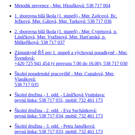
Metodik prevence - Mgr. Hloušková: 538 717 004
1. sborovna bílá škola (1. stupeň) - Mgr. Zajícová, Bc.
Ježková, Mgr. Gálová, Mgr. Turková: 538 717 036
2. sborovna bílá škola (1. stupeň) - Mgr. Cyprisová, p.
Láníčková, Mgr. Vražinová, Mgr. Harťanská, p.
Miškeříková:
538 717 037
Zástupkyně ŘŠ pro 1. stupeň a výchovná poradkyně - Mgr.
Švendová:
+420 725 941 454 (v provozu 7.00 do 16.00), 538 717 030
Školní poradenské pracoviště - Mgr. Cupalová, Mgr.
Vlasáková:
538 717 035
Školní družina - 1. odd. - Láníčková Vratislava:
pevná linka: 538 717 031, mobil: 732 461 173
Školní družina - 2. odd. - Eva Suchánková:
pevná linka: 538 717 034,
mobil: 732 461 173
Školní družina - 3. odd. - Petra Janušková:
pevná linka: 538 717 033,
mobil: 732 461 173