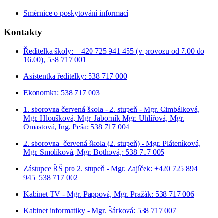
Směrnice o poskytování informací
Kontakty
Ředitelka školy: +420 725 941 455 (v provozu od 7.00 do
16.00), 538 717 001
Asistentka ředitelky: 538 717 000
Ekonomka: 538 717 003
1. sborovna červená škola - 2. stupeň - Mgr. Cimbálková,
Mgr. Hloušková, Mgr. Jaborník Mgr. Uhlířová, Mgr.
Omastová, Ing. Peša: 538 717 004
2. sborovna červená škola (2. stupeň) - Mgr. Pláteníková,
Mgr. Smolíková, Mgr. Bothová,: 538 717 005
Zástupce ŘŠ pro 2. stupeň - Mgr. Zajíček: +420 725 894
945, 538 717 002
Kabinet TV - Mgr. Pappová, Mgr. Pražák: 538 717 006
Kabinet informatiky - Mgr. Šárková: 538 717 007