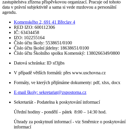
zastupitelstva zřízena příspěvkovou organizací. Pracuje od tohoto
data v právní subjektivitě a sama si vede mzdovou a personální
agendu.
Komenského 2, 691 41 Břeclav 4
RED IZO: 600112306
IČ: 63434458
IZO: 102255164
Číslo účtu školy: 5538651/0100
Číslo účtu školní jídelny: 18638651/0100
Číslo účtu Školního spolku Komenský: 1380266349/0800
Datová schránka: ID sf3jjbs
V případě větších formátů: přes www.uschovna.cz
Formáty, ve kterých přijímáme dokumenty: pdf, xlsx, docx
E-mail školy:
sekretariat@zspostorna.cz
Sekretariát - Podatelna k poskytování informací
Úřední hodiny - p
ondělí – pátek 8:00 – 14:30 hod.
Úhrady za poskytnutí informací - viz Směrnice o poskytování
informací