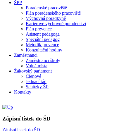
ŠPP
Poradenské pracoviště
Plán poradenského pracoviště
Výchovná poradkyně
Kariérové výchovné poradenství
Plán prevence
Asistent pedagoga
Speciální pedagog
Metodik prevence
Konzultační hodiny
Zaměstnanci
Zaměstnanci školy
Volná místa
Žákovský parlament
Členové
Jednací řád
Schůzky ŽP
Kontakty
Zápisní lístek do ŠD
Zápisní lístek do ŠD