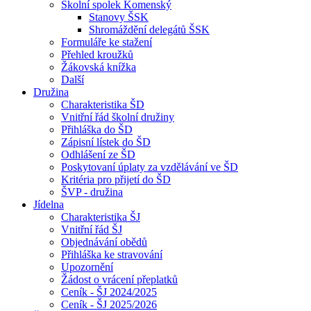
Školní spolek Komenský
Stanovy ŠSK
Shromáždění delegátů ŠSK
Formuláře ke stažení
Přehled kroužků
Žákovská knížka
Další
Družina
Charakteristika ŠD
Vnitřní řád školní družiny
Přihláška do ŠD
Zápisní lístek do ŠD
Odhlášení ze ŠD
Poskytovaní úplaty za vzdělávání ve ŠD
Kritéria pro přijetí do ŠD
ŠVP - družina
Jídelna
Charakteristika ŠJ
Vnitřní řád ŠJ
Objednávání obědů
Přihláška ke stravování
Upozornění
Žádost o vrácení přeplatků
Ceník - ŠJ 2024/2025
Ceník - ŠJ 2025/2026