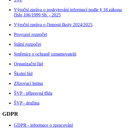
Výroční zpráva o poskytování informací podle § 18 zákona
číslo 106/1999 Sb. - 2025
Výroční zpráva o činnosti školy 2024/2025
Provozní rozpočet
Státní rozpočet
Směrnice o ochraně oznamovatelů
Organizační řád
Školní řád
Zřizovací listina
ŠVP - přípravná třída
ŠVP - družina
GDPR
GDPR - informace o zpracování