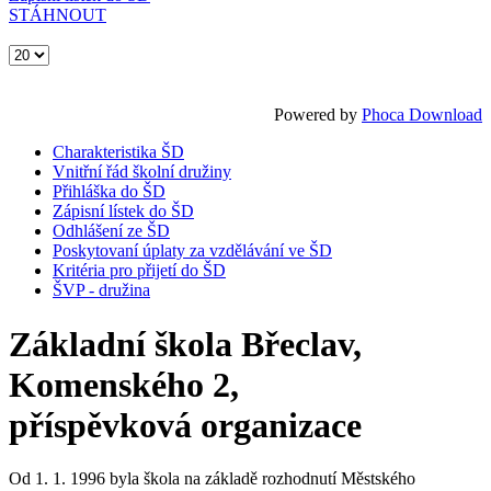
STÁHNOUT
Powered by
Phoca Download
Charakteristika ŠD
Vnitřní řád školní družiny
Přihláška do ŠD
Zápisní lístek do ŠD
Odhlášení ze ŠD
Poskytovaní úplaty za vzdělávání ve ŠD
Kritéria pro přijetí do ŠD
ŠVP - družina
Základní škola Břeclav,
Komenského 2,
příspěvková organizace
Od 1. 1. 1996 byla škola na základě rozhodnutí Městského