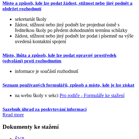
Místo a způsob, kde lze podat žádost, stížnost nebo jiný podnět a
obdržet rozhodnutí
sekretariát školy
žádost, stížnost nebo jiný podnět lze projednat ústně s
ředitelkou školy po předem dohodnutém termínu schůzky
žádost, stížnost nebo jiný podnět lze podat i písemně na výše
uvedená kontaktní spojení
Místo, lhůta a způsob, kde lze podat opravný prostředek
(odvolání) proti rozhodnutím
informace je součástí rozhodnutí
Seznam používaných formulářů, způsob a místo, kde je lze získat
na webu školy v sekci
Pro rodiče - Formuláře ke stažení
Sazebník úhrad za poskytování informací
Read more
Dokumenty ke stažení
ŠVP