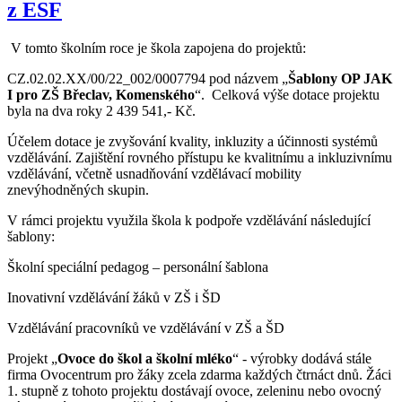
z ESF
V tomto školním roce je škola zapojena do projektů:
CZ.02.02.XX/00/22­_002/0007794 pod názvem „
Šablony OP JAK
I pro ZŠ Břeclav, Komenského
“. Celková výše dotace projektu
byla na dva roky 2 439 541,- Kč.
Účelem dotace je zvyšování kvality, inkluzity a účinnosti systémů
vzdělávání. Zajištění rovného přístupu ke kvalitnímu a inkluzivnímu
vzdělávání, včetně usnadňování vzdělávací mobility
znevýhodněných skupin.
V rámci projektu využila škola k podpoře vzdělávání následující
šablony:
Školní speciální pedagog – personální šablona
Inovativní vzdělávání žáků v ZŠ i ŠD
Vzdělávání pracovníků ve vzdělávání v ZŠ a ŠD
Projekt „
Ovoce do škol a školní mléko
“ - výrobky dodává stále
firma Ovocentrum pro žáky zcela zdarma každých čtrnáct dnů. Žáci
1. stupně z tohoto projektu dostávají ovoce, zeleninu nebo ovocný