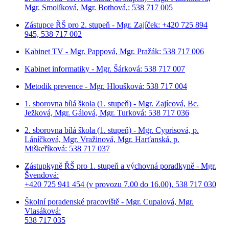
Mgr. Smolíková, Mgr. Bothová,: 538 717 005
Zástupce ŘŠ pro 2. stupeň - Mgr. Zajíček: +420 725 894
945, 538 717 002
Kabinet TV - Mgr. Pappová, Mgr. Pražák: 538 717 006
Kabinet informatiky - Mgr. Šárková: 538 717 007
Metodik prevence - Mgr. Hloušková: 538 717 004
1. sborovna bílá škola (1. stupeň) - Mgr. Zajícová, Bc.
Ježková, Mgr. Gálová, Mgr. Turková: 538 717 036
2. sborovna bílá škola (1. stupeň) - Mgr. Cyprisová, p.
Láníčková, Mgr. Vražinová, Mgr. Harťanská, p.
Miškeříková:
538 717 037
Zástupkyně ŘŠ pro 1. stupeň a výchovná poradkyně - Mgr.
Švendová:
+420 725 941 454 (v provozu 7.00 do 16.00), 538 717 030
Školní poradenské pracoviště - Mgr. Cupalová, Mgr.
Vlasáková:
538 717 035