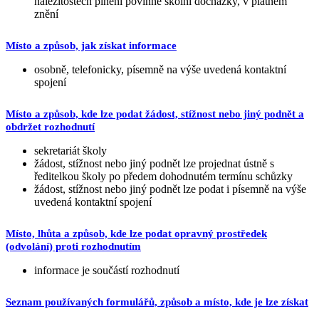
náležitostech plnění povinné školní docházky, v platném
znění
Místo a způsob, jak získat informace
osobně, telefonicky, písemně na výše uvedená kontaktní
spojení
Místo a způsob, kde lze podat žádost, stížnost nebo jiný podnět a
obdržet rozhodnutí
sekretariát školy
žádost, stížnost nebo jiný podnět lze projednat ústně s
ředitelkou školy po předem dohodnutém termínu schůzky
žádost, stížnost nebo jiný podnět lze podat i písemně na výše
uvedená kontaktní spojení
Místo, lhůta a způsob, kde lze podat opravný prostředek
(odvolání) proti rozhodnutím
informace je součástí rozhodnutí
Seznam používaných formulářů, způsob a místo, kde je lze získat