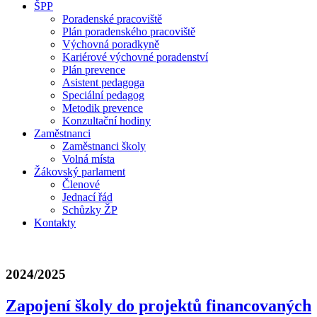
ŠPP
Poradenské pracoviště
Plán poradenského pracoviště
Výchovná poradkyně
Kariérové výchovné poradenství
Plán prevence
Asistent pedagoga
Speciální pedagog
Metodik prevence
Konzultační hodiny
Zaměstnanci
Zaměstnanci školy
Volná místa
Žákovský parlament
Členové
Jednací řád
Schůzky ŽP
Kontakty
2024/2025
Zapojení školy do projektů financovaných