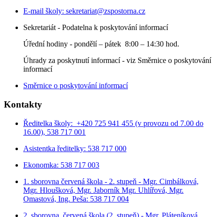
E-mail školy:
sekretariat@zspostorna.cz
Sekretariát - Podatelna k poskytování informací
Úřední hodiny - p
ondělí – pátek 8:00 – 14:30 hod.
Úhrady za poskytnutí informací - viz Směrnice o poskytování
informací
Směrnice o poskytování informací
Kontakty
Ředitelka školy: +420 725 941 455 (v provozu od 7.00 do
16.00), 538 717 001
Asistentka ředitelky: 538 717 000
Ekonomka: 538 717 003
1. sborovna červená škola - 2. stupeň - Mgr. Cimbálková,
Mgr. Hloušková, Mgr. Jaborník Mgr. Uhlířová, Mgr.
Omastová, Ing. Peša: 538 717 004
2. sborovna červená škola (2. stupeň) - Mgr. Pláteníková,