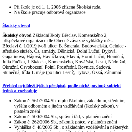
Při škole je od 1. 1. 2006 zřízena Školská rada.
Na škole pracuje odborová organizace.
Školský obvod
Školský obvod
Základní školy Břeclav, Komenského 2,
příspěvkové organizace dle Obecně závazné vyhlášky města
Břeclavi č. 1/2019 tvoří ulice: B. Šmerala, Budovatelská, Celnice -
středisko služeb, Čs. armády, Dělnická, Dolní Luční, Dyjová,
Gagarinova, Hájová, Havlíčkova, Hlavní, Horní Luční, Hraniční,
Julia Fučíka, J. Skácela, Komenského, Kovářská, Lesní, Nádražní,
Okružní, Osvobození, Polní, Prostřední, Rovnice, Sadová,
Slunečná, třída 1. máje (po ulici Lesní), Tylova, Úzká, Záhumní
Přehled nejdůležitějších předpisů, podle nichž povinný subjekt
jedná a rozhoduje
Zákon č. 561/2004 Sb. o předškolním, základním, středním,
vyšším odborném a jiném vzdělávání (školský zákon), v
platném znění
Zákon č. 500/2004 Sb., správní řád, v platném znění
Zákon č. 262/2006 Sb., zákoník práce, v platném znění
Vyhláška č. 48/2005 Sb., o základním vzdělávání a některých