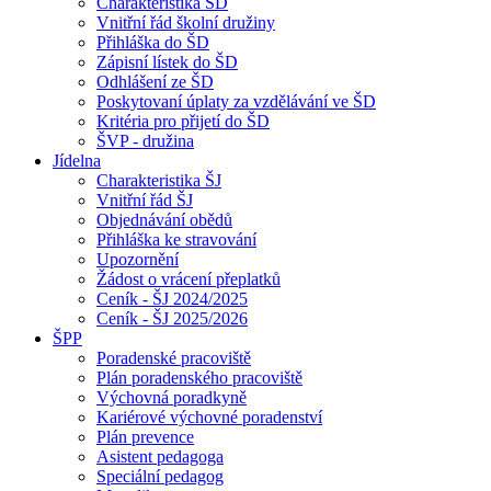
Charakteristika ŠD
Vnitřní řád školní družiny
Přihláška do ŠD
Zápisní lístek do ŠD
Odhlášení ze ŠD
Poskytovaní úplaty za vzdělávání ve ŠD
Kritéria pro přijetí do ŠD
ŠVP - družina
Jídelna
Charakteristika ŠJ
Vnitřní řád ŠJ
Objednávání obědů
Přihláška ke stravování
Upozornění
Žádost o vrácení přeplatků
Ceník - ŠJ 2024/2025
Ceník - ŠJ 2025/2026
ŠPP
Poradenské pracoviště
Plán poradenského pracoviště
Výchovná poradkyně
Kariérové výchovné poradenství
Plán prevence
Asistent pedagoga
Speciální pedagog