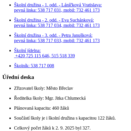
Školní družina - 1. odd. - Láníčková Vratislava:
pevná linka: 538 717 031, mobil: 732 461 173
Školní družina - 2. odd. - Eva Suchánková:
pevná linka: 538 717 034,
mobil: 732 461 173
Školní družina - 3. odd. - Petra Janušková:
pevná linka: 538 717 033,
mobil: 732 461 173
Školní jídelna:
+420 725 115 646, 515 518 339
Školník: 538 717 008
Úřední deska
Zřizovatel školy: Město Břeclav
Ředitelka školy: Mgr. Jitka Chlumecká
Plánovaná kapacita: 460 žáků
Součástí školy je i školní družina s kapacitou 122 žáků.
Celkový počet žáků k 2. 9. 2025 byl 327.