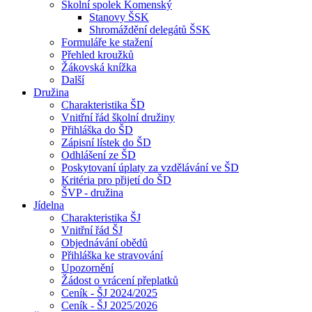
Školní spolek Komenský
Stanovy ŠSK
Shromáždění delegátů ŠSK
Formuláře ke stažení
Přehled kroužků
Žákovská knížka
Další
Družina
Charakteristika ŠD
Vnitřní řád školní družiny
Přihláška do ŠD
Zápisní lístek do ŠD
Odhlášení ze ŠD
Poskytovaní úplaty za vzdělávání ve ŠD
Kritéria pro přijetí do ŠD
ŠVP - družina
Jídelna
Charakteristika ŠJ
Vnitřní řád ŠJ
Objednávání obědů
Přihláška ke stravování
Upozornění
Žádost o vrácení přeplatků
Ceník - ŠJ 2024/2025
Ceník - ŠJ 2025/2026