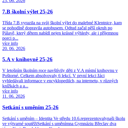
23. 06. 2026
7.B školní výlet 25-26
Třída 7.B vyrazila na svůj školní výlet do malebné Klentnice, kam
se pohodlně dopravila autobusem. Odtud začal pěší okruh po
Pálavě, který dětem nabídl nejen krásné výhledy, ale i příjemnou
porci p...
více info
20. 06. 2026
5.A v knihovně 25-26
V letošním školním roce navštívily děti z V.A místní knihovnu v
Poštorné. Celkem absolvovaly 6 lekcí. V první lekci žáci
vyhledávali informace v encyklopediích, na internetu, v různých
knížkách a a...
více info
11. 06. 2026
Setkání s uměním 25-26
Setkání s uměním – Identita Ve středu 10.6.reprezentovalynaši školu
ve výtvarné soutěžiSetkání s uměnímna Gymnáziu Břeclav dva