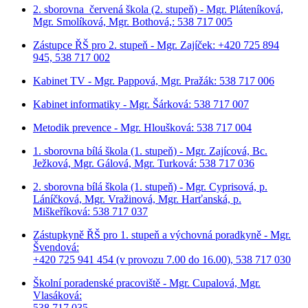
2. sborovna červená škola (2. stupeň) - Mgr. Pláteníková,
Mgr. Smolíková, Mgr. Bothová,: 538 717 005
Zástupce ŘŠ pro 2. stupeň - Mgr. Zajíček: +420 725 894
945, 538 717 002
Kabinet TV - Mgr. Pappová, Mgr. Pražák: 538 717 006
Kabinet informatiky - Mgr. Šárková: 538 717 007
Metodik prevence - Mgr. Hloušková: 538 717 004
1. sborovna bílá škola (1. stupeň) - Mgr. Zajícová, Bc.
Ježková, Mgr. Gálová, Mgr. Turková: 538 717 036
2. sborovna bílá škola (1. stupeň) - Mgr. Cyprisová, p.
Láníčková, Mgr. Vražinová, Mgr. Harťanská, p.
Miškeříková:
538 717 037
Zástupkyně ŘŠ pro 1. stupeň a výchovná poradkyně - Mgr.
Švendová:
+420 725 941 454 (v provozu 7.00 do 16.00), 538 717 030
Školní poradenské pracoviště - Mgr. Cupalová, Mgr.
Vlasáková:
538 717 035