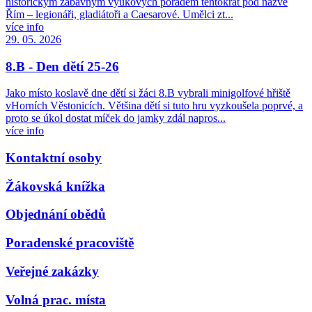
historickým zábavným výukových pořadem tentokrát pod názve
Řím – legionáři, gladiátoři a Caesarové. Umělci zt...
více info
29. 05. 2026
8.B - Den dětí 25-26
Jako místo koslavě dne dětí si žáci 8.B vybrali minigolfové hřiště
vHorních Věstonicích. Většina dětí si tuto hru vyzkoušela poprvé, a
proto se úkol dostat míček do jamky zdál napros...
více info
Kontaktní osoby
Žákovská knížka
Objednání obědů
Poradenské pracoviště
Veřejné zakázky
Volná prac. místa