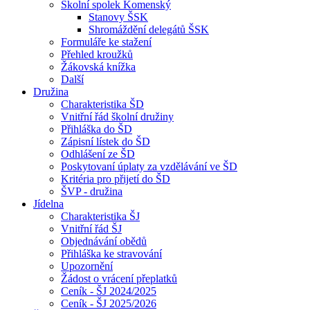
Školní spolek Komenský
Stanovy ŠSK
Shromáždění delegátů ŠSK
Formuláře ke stažení
Přehled kroužků
Žákovská knížka
Další
Družina
Charakteristika ŠD
Vnitřní řád školní družiny
Přihláška do ŠD
Zápisní lístek do ŠD
Odhlášení ze ŠD
Poskytovaní úplaty za vzdělávání ve ŠD
Kritéria pro přijetí do ŠD
ŠVP - družina
Jídelna
Charakteristika ŠJ
Vnitřní řád ŠJ
Objednávání obědů
Přihláška ke stravování
Upozornění
Žádost o vrácení přeplatků
Ceník - ŠJ 2024/2025
Ceník - ŠJ 2025/2026