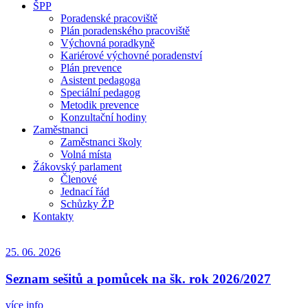
ŠPP
Poradenské pracoviště
Plán poradenského pracoviště
Výchovná poradkyně
Kariérové výchovné poradenství
Plán prevence
Asistent pedagoga
Speciální pedagog
Metodik prevence
Konzultační hodiny
Zaměstnanci
Zaměstnanci školy
Volná místa
Žákovský parlament
Členové
Jednací řád
Schůzky ŽP
Kontakty
25. 06. 2026
Seznam sešitů a pomůcek na šk. rok 2026/2027
více info