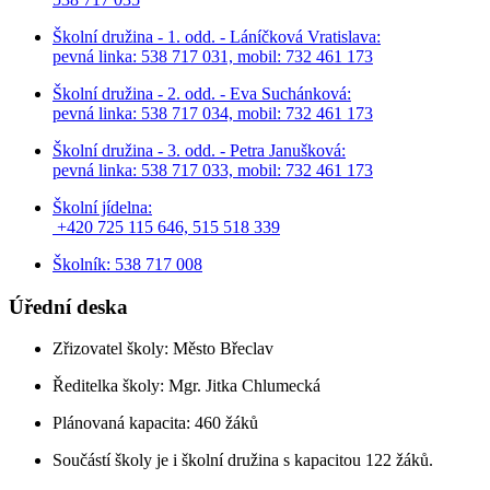
Školní družina - 1. odd. - Láníčková Vratislava:
pevná linka: 538 717 031, mobil: 732 461 173
Školní družina - 2. odd. - Eva Suchánková:
pevná linka: 538 717 034,
mobil: 732 461 173
Školní družina - 3. odd. - Petra Janušková:
pevná linka: 538 717 033,
mobil: 732 461 173
Školní jídelna:
+420 725 115 646, 515 518 339
Školník: 538 717 008
Úřední deska
Zřizovatel školy: Město Břeclav
Ředitelka školy: Mgr. Jitka Chlumecká
Plánovaná kapacita: 460 žáků
Součástí školy je i školní družina s kapacitou 122 žáků.