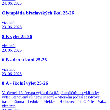
24. 06. 2026
Olympiáda břeclavských škol 25-26
více info
23. 06. 2026
8.B výlet 25-26
více info
23. 06. 2026
6.B - den u koní 25-26
více info
23. 06. 2026
8.A - školní výlet 25-26
Ve čtvrtek 18. června vyjela třída 8A již tradičně na cyklistický
výlet. Stanovený cíl nebyl snadný – vhorkém počasí absolvovat
trasu Poštorná – Lednice – Nejdek – Hlohovec - Tři Grácie – Val...
více info