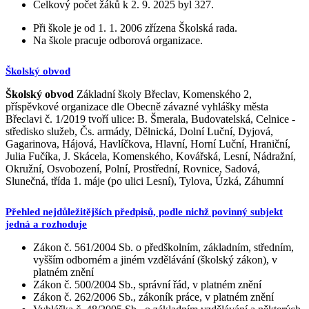
Celkový počet žáků k 2. 9. 2025 byl 327.
Při škole je od 1. 1. 2006 zřízena Školská rada.
Na škole pracuje odborová organizace.
Školský obvod
Školský obvod
Základní školy Břeclav, Komenského 2,
příspěvkové organizace dle Obecně závazné vyhlášky města
Břeclavi č. 1/2019 tvoří ulice: B. Šmerala, Budovatelská, Celnice -
středisko služeb, Čs. armády, Dělnická, Dolní Luční, Dyjová,
Gagarinova, Hájová, Havlíčkova, Hlavní, Horní Luční, Hraniční,
Julia Fučíka, J. Skácela, Komenského, Kovářská, Lesní, Nádražní,
Okružní, Osvobození, Polní, Prostřední, Rovnice, Sadová,
Slunečná, třída 1. máje (po ulici Lesní), Tylova, Úzká, Záhumní
Přehled nejdůležitějších předpisů, podle nichž povinný subjekt
jedná a rozhoduje
Zákon č. 561/2004 Sb. o předškolním, základním, středním,
vyšším odborném a jiném vzdělávání (školský zákon), v
platném znění
Zákon č. 500/2004 Sb., správní řád, v platném znění
Zákon č. 262/2006 Sb., zákoník práce, v platném znění