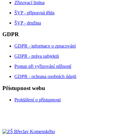
Zřizovací listina
ŠVP - přípravná třída
ŠVP - družina
GDPR
GDPR - informace o zpracování
GDPR - práva subjektů
Postup při vyřizování stížností
GDPR - ochrana osobních údajů
Přístupnost webu
Prohlášení o přístupnosti