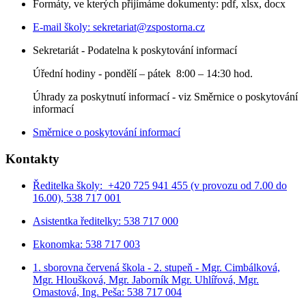
Formáty, ve kterých přijímáme dokumenty: pdf, xlsx, docx
E-mail školy:
sekretariat@zspostorna.cz
Sekretariát - Podatelna k poskytování informací
Úřední hodiny - p
ondělí – pátek 8:00 – 14:30 hod.
Úhrady za poskytnutí informací - viz Směrnice o poskytování
informací
Směrnice o poskytování informací
Kontakty
Ředitelka školy: +420 725 941 455 (v provozu od 7.00 do
16.00), 538 717 001
Asistentka ředitelky: 538 717 000
Ekonomka: 538 717 003
1. sborovna červená škola - 2. stupeň - Mgr. Cimbálková,
Mgr. Hloušková, Mgr. Jaborník Mgr. Uhlířová, Mgr.
Omastová, Ing. Peša: 538 717 004