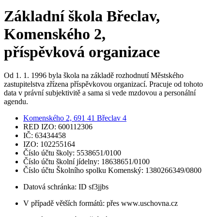
Základní škola Břeclav,
Komenského 2,
příspěvková organizace
Od 1. 1. 1996 byla škola na základě rozhodnutí Městského
zastupitelstva zřízena příspěvkovou organizací. Pracuje od tohoto
data v právní subjektivitě a sama si vede mzdovou a personální
agendu.
Komenského 2, 691 41 Břeclav 4
RED IZO: 600112306
IČ: 63434458
IZO: 102255164
Číslo účtu školy: 5538651/0100
Číslo účtu školní jídelny: 18638651/0100
Číslo účtu Školního spolku Komenský: 1380266349/0800
Datová schránka: ID sf3jjbs
V případě větších formátů: přes www.uschovna.cz