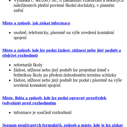
Vyhláška č. 48/2005 Sb., o základním vzdělávání a některých
náležitostech plnění povinné školní docházky, v platném
znění
Místo a způsob, jak získat informace
osobně, telefonicky, písemně na výše uvedená kontaktní
spojení
Místo a způsob, kde lze podat žádost, stížnost nebo jiný podnět a
obdržet rozhodnutí
sekretariát školy
žádost, stížnost nebo jiný podnět lze projednat ústně s
ředitelkou školy po předem dohodnutém termínu schůzky
žádost, stížnost nebo jiný podnět lze podat i písemně na výše
uvedená kontaktní spojení
Místo, lhůta a způsob, kde lze podat opravný prostředek
(odvolání) proti rozhodnutím
informace je součástí rozhodnutí
Seznam používaných formulářů, způsob a místo, kde je lze získat