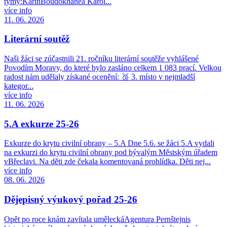
týmy:KarinBoudokhanea Karol...
více info
11. 06. 2026
Literární soutěž
Naši žáci se zúčastnili 21. ročníku literární soutěže vyhlášené
Povodím Moravy, do které bylo zasláno celkem 1 083 prací. Velkou
radost nám udělaly získané ocenění: 🥉 3. místo v nejmladší
kategor...
více info
11. 06. 2026
5.A exkurze 25-26
Exkurze do krytu civilní obrany – 5.A Dne 5.6. se žáci 5.A vydali
na exkurzi do krytu civilní obrany pod bývalým Městským úřadem
vBřeclavi. Na děti zde čekala komentovaná prohlídka. Děti nej...
více info
08. 06. 2026
Dějepisný výukový pořad 25-26
Opět po roce knám zavítala uměleckáAgentura Pernštejnis