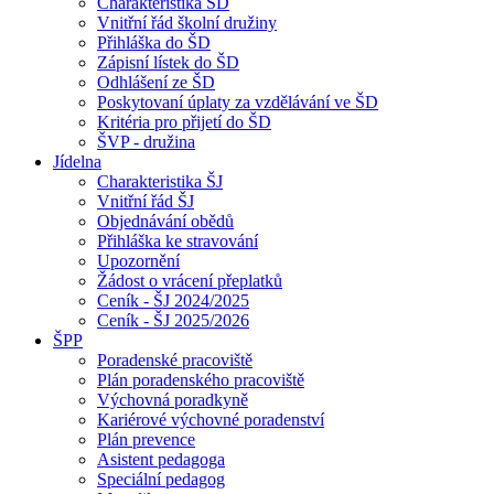
Charakteristika ŠD
Vnitřní řád školní družiny
Přihláška do ŠD
Zápisní lístek do ŠD
Odhlášení ze ŠD
Poskytovaní úplaty za vzdělávání ve ŠD
Kritéria pro přijetí do ŠD
ŠVP - družina
Jídelna
Charakteristika ŠJ
Vnitřní řád ŠJ
Objednávání obědů
Přihláška ke stravování
Upozornění
Žádost o vrácení přeplatků
Ceník - ŠJ 2024/2025
Ceník - ŠJ 2025/2026
ŠPP
Poradenské pracoviště
Plán poradenského pracoviště
Výchovná poradkyně
Kariérové výchovné poradenství
Plán prevence
Asistent pedagoga
Speciální pedagog