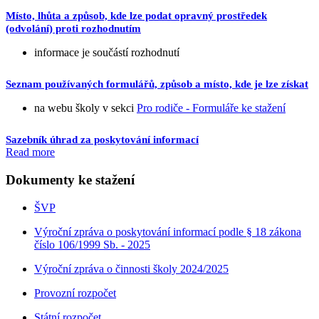
Místo, lhůta a způsob, kde lze podat opravný prostředek
(odvolání) proti rozhodnutím
informace je součástí rozhodnutí
Seznam používaných formulářů, způsob a místo, kde je lze získat
na webu školy v sekci
Pro rodiče - Formuláře ke stažení
Sazebník úhrad za poskytování informací
Read more
Dokumenty ke stažení
ŠVP
Výroční zpráva o poskytování informací podle § 18 zákona
číslo 106/1999 Sb. - 2025
Výroční zpráva o činnosti školy 2024/2025
Provozní rozpočet
Státní rozpočet