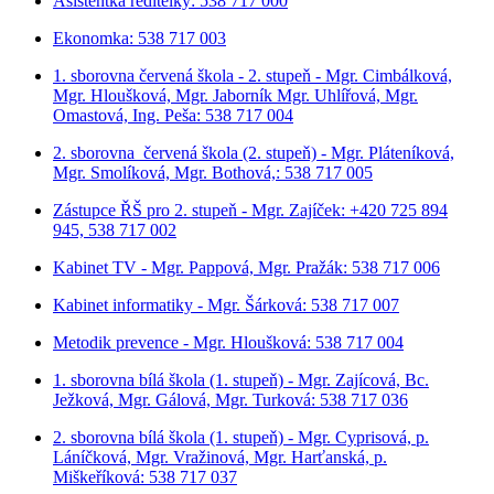
Asistentka ředitelky: 538 717 000
Ekonomka: 538 717 003
1. sborovna červená škola - 2. stupeň - Mgr. Cimbálková,
Mgr. Hloušková, Mgr. Jaborník Mgr. Uhlířová, Mgr.
Omastová, Ing. Peša: 538 717 004
2. sborovna červená škola (2. stupeň) - Mgr. Pláteníková,
Mgr. Smolíková, Mgr. Bothová,: 538 717 005
Zástupce ŘŠ pro 2. stupeň - Mgr. Zajíček: +420 725 894
945, 538 717 002
Kabinet TV - Mgr. Pappová, Mgr. Pražák: 538 717 006
Kabinet informatiky - Mgr. Šárková: 538 717 007
Metodik prevence - Mgr. Hloušková: 538 717 004
1. sborovna bílá škola (1. stupeň) - Mgr. Zajícová, Bc.
Ježková, Mgr. Gálová, Mgr. Turková: 538 717 036
2. sborovna bílá škola (1. stupeň) - Mgr. Cyprisová, p.
Láníčková, Mgr. Vražinová, Mgr. Harťanská, p.
Miškeříková:
538 717 037