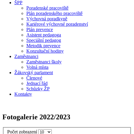
ŠPP
Poradenské pracoviště
Plán poradenského pracoviště
Výchovná poradkyně
Kariérové výchovné poradenství
Plán prevence
Asistent pedagoga
Speciální pedagog
Metodik prevence
Konzultační hodiny
Zaměstnanci
Zaměstnanci školy
Volná místa
Žákovský parlament
Členové
Jednací řád
Schůzky ŽP
Kontakty
Fotogalerie 2022/2023
Počet zobrazení