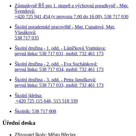
Zástupkyně ŘŠ pro 1. stupeň a výchovná poradkyně - Mgr.
Švendová:
+420 725 941 454 (v provozu 7.00 do 16.00), 538 717 030
Školní poradenské pracoviště - Mgr. Cupalová, Mgr.
Vlasáková:
538 717 035
Školní družina - 1. odd. - Láníčková Vratislava:
pevná linka: 538 717 031, mobil: 732 461 173
Školní družina - 2. odd. - Eva Suchánková:
pevná linka: 538 717 034,
mobil: 732 461 173
Školní družina - 3. odd. - Petra Janušková:
pevná linka: 538 717 033,
mobil: 732 461 173
Školní jídelna:
+420 725 115 646, 515 518 339
Školník: 538 717 008
Úřední deska
Zřizovatel školy: Město Břeclav