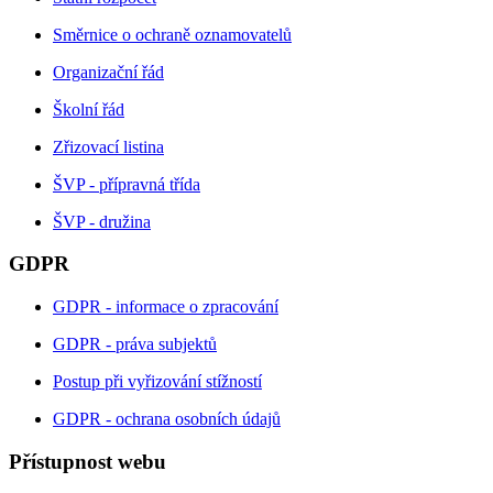
Směrnice o ochraně oznamovatelů
Organizační řád
Školní řád
Zřizovací listina
ŠVP - přípravná třída
ŠVP - družina
GDPR
GDPR - informace o zpracování
GDPR - práva subjektů
Postup při vyřizování stížností
GDPR - ochrana osobních údajů
Přístupnost webu