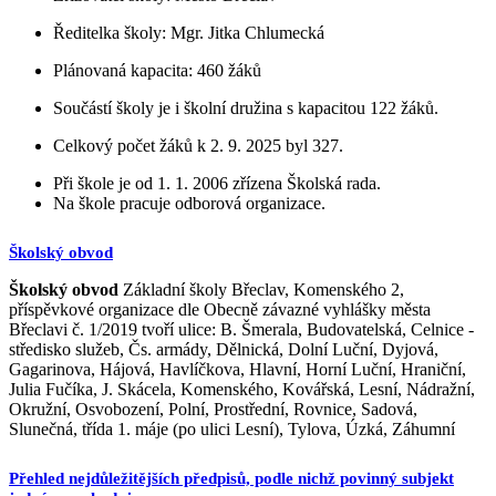
Ředitelka školy: Mgr. Jitka Chlumecká
Plánovaná kapacita: 460 žáků
Součástí školy je i školní družina s kapacitou 122 žáků.
Celkový počet žáků k 2. 9. 2025 byl 327.
Při škole je od 1. 1. 2006 zřízena Školská rada.
Na škole pracuje odborová organizace.
Školský obvod
Školský obvod
Základní školy Břeclav, Komenského 2,
příspěvkové organizace dle Obecně závazné vyhlášky města
Břeclavi č. 1/2019 tvoří ulice: B. Šmerala, Budovatelská, Celnice -
středisko služeb, Čs. armády, Dělnická, Dolní Luční, Dyjová,
Gagarinova, Hájová, Havlíčkova, Hlavní, Horní Luční, Hraniční,
Julia Fučíka, J. Skácela, Komenského, Kovářská, Lesní, Nádražní,
Okružní, Osvobození, Polní, Prostřední, Rovnice, Sadová,
Slunečná, třída 1. máje (po ulici Lesní), Tylova, Úzká, Záhumní
Přehled nejdůležitějších předpisů, podle nichž povinný subjekt