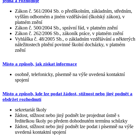
jedná a rozhoduje
Zákon č. 561/2004 Sb. o předškolním, základním, středním,
vyšším odborném a jiném vzdělávání (školský zákon), v
platném znění
Zákon č. 500/2004 Sb., správní řád, v platném znění
Zákon č. 262/2006 Sb., zákoník práce, v platném znění
Vyhláška č. 48/2005 Sb., o základním vzdělávání a některých
náležitostech plnění povinné školní docházky, v platném
znění
Místo a způsob, jak získat informace
osobně, telefonicky, písemně na výše uvedená kontaktní
spojení
Místo a způsob, kde lze podat žádost, stížnost nebo jiný podnět a
obdržet rozhodnutí
sekretariát školy
žádost, stížnost nebo jiný podnět lze projednat ústně s
ředitelkou školy po předem dohodnutém termínu schůzky
žádost, stížnost nebo jiný podnět lze podat i písemně na výše
uvedená kontaktní spojení