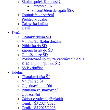
Školní spolek Komenský
Stanovy ŠSK
Shromáždění delegátů ŠSK
Formuláře ke stažení
Přehled kroužků
Žákovská knížka
Další
Družina
Charakteristika ŠD
Vnitřní řád školní družiny
Přihláška do ŠD
Zápisní lístek do ŠD
Odhlášení ze ŠD
Poskytovaní úplaty za vzdělávání ve ŠD
Kritéria pro přijetí do ŠD
ŠVP - družina
Jídelna
Charakteristika ŠJ
Vnitřní řád ŠJ
Objednávání obědů
Přihláška ke stravování
Upozornění
Žádost o vrácení přeplatků
Ceník - ŠJ 2024/2025
Ceník - ŠJ 2025/2026