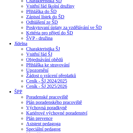
Charakteristika ŠD
Vnitřní řád školní družiny
Přihláška do ŠD
Zápisní lístek do ŠD
Odhlášení ze ŠD
Poskytovaní úplaty za vzdělávání ve ŠD
Kritéria pro přijetí do ŠD
ŠVP - družina
Jídelna
Charakteristika ŠJ
Vnitřní řád ŠJ
Objednávání obědů
Přihláška ke stravování
Upozornění
Žádost o vrácení přeplatků
Ceník - ŠJ 2024/2025
Ceník - ŠJ 2025/2026
ŠPP
Poradenské pracoviště
Plán poradenského pracoviště
Výchovná poradkyně
Kariérové výchovné poradenství
Plán prevence
Asistent pedagoga
Speciální pedagog