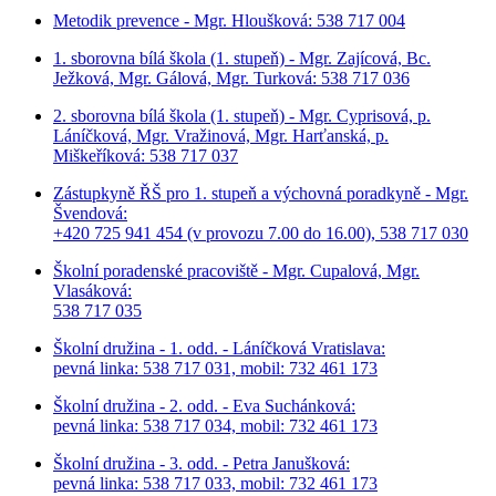
Metodik prevence - Mgr. Hloušková: 538 717 004
1. sborovna bílá škola (1. stupeň) - Mgr. Zajícová, Bc.
Ježková, Mgr. Gálová, Mgr. Turková: 538 717 036
2. sborovna bílá škola (1. stupeň) - Mgr. Cyprisová, p.
Láníčková, Mgr. Vražinová, Mgr. Harťanská, p.
Miškeříková:
538 717 037
Zástupkyně ŘŠ pro 1. stupeň a výchovná poradkyně - Mgr.
Švendová:
+420 725 941 454 (v provozu 7.00 do 16.00), 538 717 030
Školní poradenské pracoviště - Mgr. Cupalová, Mgr.
Vlasáková:
538 717 035
Školní družina - 1. odd. - Láníčková Vratislava:
pevná linka: 538 717 031, mobil: 732 461 173
Školní družina - 2. odd. - Eva Suchánková:
pevná linka: 538 717 034,
mobil: 732 461 173
Školní družina - 3. odd. - Petra Janušková:
pevná linka: 538 717 033,
mobil: 732 461 173