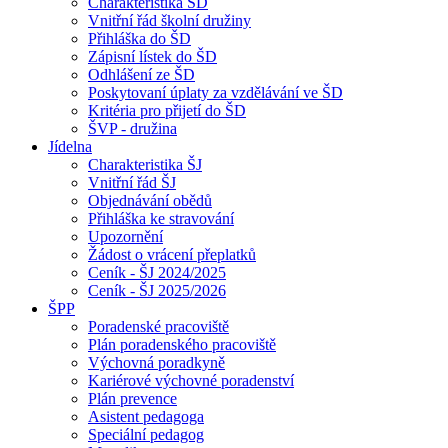
Charakteristika ŠD
Vnitřní řád školní družiny
Přihláška do ŠD
Zápisní lístek do ŠD
Odhlášení ze ŠD
Poskytovaní úplaty za vzdělávání ve ŠD
Kritéria pro přijetí do ŠD
ŠVP - družina
Jídelna
Charakteristika ŠJ
Vnitřní řád ŠJ
Objednávání obědů
Přihláška ke stravování
Upozornění
Žádost o vrácení přeplatků
Ceník - ŠJ 2024/2025
Ceník - ŠJ 2025/2026
ŠPP
Poradenské pracoviště
Plán poradenského pracoviště
Výchovná poradkyně
Kariérové výchovné poradenství
Plán prevence
Asistent pedagoga
Speciální pedagog