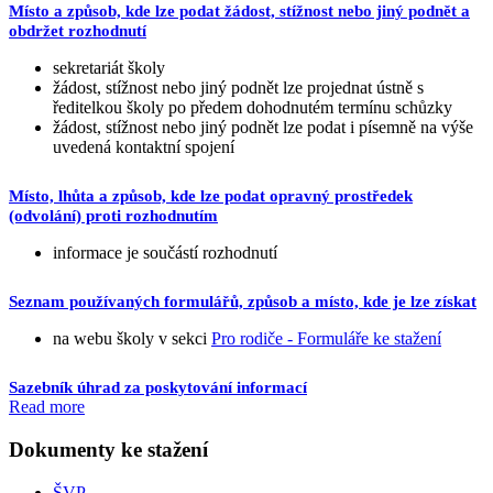
Místo a způsob, kde lze podat žádost, stížnost nebo jiný podnět a
obdržet rozhodnutí
sekretariát školy
žádost, stížnost nebo jiný podnět lze projednat ústně s
ředitelkou školy po předem dohodnutém termínu schůzky
žádost, stížnost nebo jiný podnět lze podat i písemně na výše
uvedená kontaktní spojení
Místo, lhůta a způsob, kde lze podat opravný prostředek
(odvolání) proti rozhodnutím
informace je součástí rozhodnutí
Seznam používaných formulářů, způsob a místo, kde je lze získat
na webu školy v sekci
Pro rodiče - Formuláře ke stažení
Sazebník úhrad za poskytování informací
Read more
Dokumenty ke stažení
ŠVP