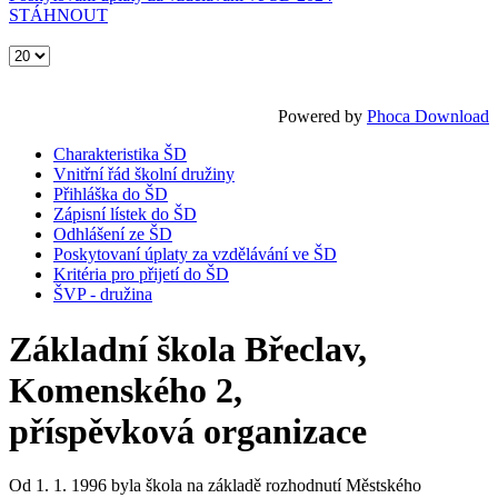
STÁHNOUT
Powered by
Phoca Download
Charakteristika ŠD
Vnitřní řád školní družiny
Přihláška do ŠD
Zápisní lístek do ŠD
Odhlášení ze ŠD
Poskytovaní úplaty za vzdělávání ve ŠD
Kritéria pro přijetí do ŠD
ŠVP - družina
Základní škola Břeclav,
Komenského 2,
příspěvková organizace
Od 1. 1. 1996 byla škola na základě rozhodnutí Městského