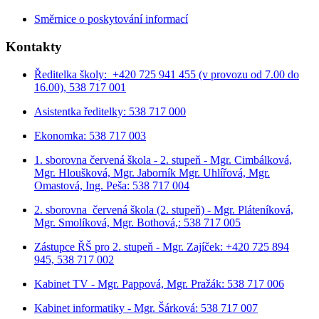
Směrnice o poskytování informací
Kontakty
Ředitelka školy: +420 725 941 455 (v provozu od 7.00 do
16.00), 538 717 001
Asistentka ředitelky: 538 717 000
Ekonomka: 538 717 003
1. sborovna červená škola - 2. stupeň - Mgr. Cimbálková,
Mgr. Hloušková, Mgr. Jaborník Mgr. Uhlířová, Mgr.
Omastová, Ing. Peša: 538 717 004
2. sborovna červená škola (2. stupeň) - Mgr. Pláteníková,
Mgr. Smolíková, Mgr. Bothová,: 538 717 005
Zástupce ŘŠ pro 2. stupeň - Mgr. Zajíček: +420 725 894
945, 538 717 002
Kabinet TV - Mgr. Pappová, Mgr. Pražák: 538 717 006
Kabinet informatiky - Mgr. Šárková: 538 717 007