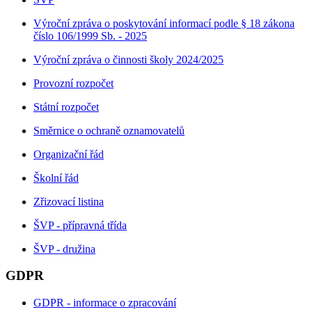
Výroční zpráva o poskytování informací podle § 18 zákona
číslo 106/1999 Sb. - 2025
Výroční zpráva o činnosti školy 2024/2025
Provozní rozpočet
Státní rozpočet
Směrnice o ochraně oznamovatelů
Organizační řád
Školní řád
Zřizovací listina
ŠVP - přípravná třída
ŠVP - družina
GDPR
GDPR - informace o zpracování