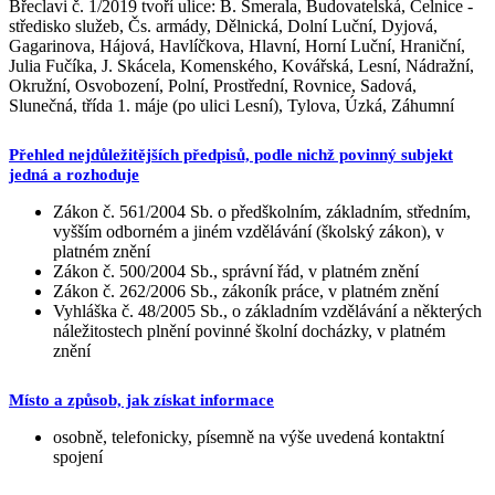
Břeclavi č. 1/2019 tvoří ulice: B. Šmerala, Budovatelská, Celnice -
středisko služeb, Čs. armády, Dělnická, Dolní Luční, Dyjová,
Gagarinova, Hájová, Havlíčkova, Hlavní, Horní Luční, Hraniční,
Julia Fučíka, J. Skácela, Komenského, Kovářská, Lesní, Nádražní,
Okružní, Osvobození, Polní, Prostřední, Rovnice, Sadová,
Slunečná, třída 1. máje (po ulici Lesní), Tylova, Úzká, Záhumní
Přehled nejdůležitějších předpisů, podle nichž povinný subjekt
jedná a rozhoduje
Zákon č. 561/2004 Sb. o předškolním, základním, středním,
vyšším odborném a jiném vzdělávání (školský zákon), v
platném znění
Zákon č. 500/2004 Sb., správní řád, v platném znění
Zákon č. 262/2006 Sb., zákoník práce, v platném znění
Vyhláška č. 48/2005 Sb., o základním vzdělávání a některých
náležitostech plnění povinné školní docházky, v platném
znění
Místo a způsob, jak získat informace
osobně, telefonicky, písemně na výše uvedená kontaktní
spojení