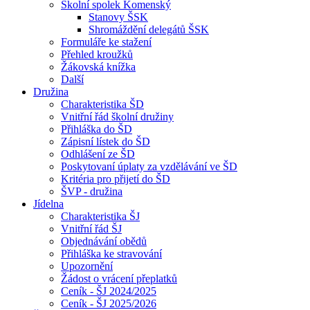
Školní spolek Komenský
Stanovy ŠSK
Shromáždění delegátů ŠSK
Formuláře ke stažení
Přehled kroužků
Žákovská knížka
Další
Družina
Charakteristika ŠD
Vnitřní řád školní družiny
Přihláška do ŠD
Zápisní lístek do ŠD
Odhlášení ze ŠD
Poskytovaní úplaty za vzdělávání ve ŠD
Kritéria pro přijetí do ŠD
ŠVP - družina
Jídelna
Charakteristika ŠJ
Vnitřní řád ŠJ
Objednávání obědů
Přihláška ke stravování
Upozornění
Žádost o vrácení přeplatků
Ceník - ŠJ 2024/2025
Ceník - ŠJ 2025/2026