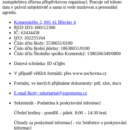
zastupitelstva zřízena příspěvkovou organizací. Pracuje od tohoto
data v právní subjektivitě a sama si vede mzdovou a personální
agendu.
Komenského 2, 691 41 Břeclav 4
RED IZO: 600112306
IČ: 63434458
IZO: 102255164
Číslo účtu školy: 5538651/0100
Číslo účtu školní jídelny: 18638651/0100
Číslo účtu Školního spolku Komenský: 1380266349/0800
Datová schránka: ID sf3jjbs
V případě větších formátů: přes www.uschovna.cz
Formáty, ve kterých přijímáme dokumenty: pdf, xlsx, docx
E-mail školy:
sekretariat@zspostorna.cz
Sekretariát - Podatelna k poskytování informací
Úřední hodiny - p
ondělí – pátek 8:00 – 14:30 hod.
Úhrady za poskytnutí informací - viz Směrnice o poskytování
informací