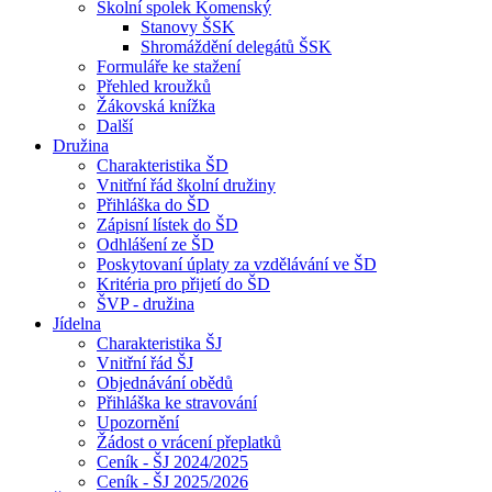
Školní spolek Komenský
Stanovy ŠSK
Shromáždění delegátů ŠSK
Formuláře ke stažení
Přehled kroužků
Žákovská knížka
Další
Družina
Charakteristika ŠD
Vnitřní řád školní družiny
Přihláška do ŠD
Zápisní lístek do ŠD
Odhlášení ze ŠD
Poskytovaní úplaty za vzdělávání ve ŠD
Kritéria pro přijetí do ŠD
ŠVP - družina
Jídelna
Charakteristika ŠJ
Vnitřní řád ŠJ
Objednávání obědů
Přihláška ke stravování
Upozornění
Žádost o vrácení přeplatků
Ceník - ŠJ 2024/2025
Ceník - ŠJ 2025/2026