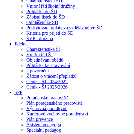
Charakteristika ŠD
Vnitřní řád školní družiny
Přihláška do ŠD
Zápisní lístek do ŠD
Odhlášení ze ŠD
Poskytovaní úplaty za vzdělávání ve ŠD
Kritéria pro přijetí do ŠD
ŠVP - družina
Jídelna
Charakteristika ŠJ
Vnitřní řád ŠJ
Objednávání obědů
Přihláška ke stravování
Upozornění
Žádost o vrácení přeplatků
Ceník - ŠJ 2024/2025
Ceník - ŠJ 2025/2026
ŠPP
Poradenské pracoviště
Plán poradenského pracoviště
Výchovná poradkyně
Kariérové výchovné poradenství
Plán prevence
Asistent pedagoga
Speciální pedagog