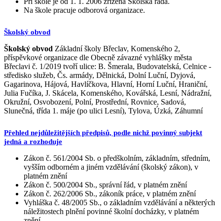
Při škole je od 1. 1. 2006 zřízena Školská rada.
Na škole pracuje odborová organizace.
Školský obvod
Školský obvod
Základní školy Břeclav, Komenského 2,
příspěvkové organizace dle Obecně závazné vyhlášky města
Břeclavi č. 1/2019 tvoří ulice: B. Šmerala, Budovatelská, Celnice -
středisko služeb, Čs. armády, Dělnická, Dolní Luční, Dyjová,
Gagarinova, Hájová, Havlíčkova, Hlavní, Horní Luční, Hraniční,
Julia Fučíka, J. Skácela, Komenského, Kovářská, Lesní, Nádražní,
Okružní, Osvobození, Polní, Prostřední, Rovnice, Sadová,
Slunečná, třída 1. máje (po ulici Lesní), Tylova, Úzká, Záhumní
Přehled nejdůležitějších předpisů, podle nichž povinný subjekt
jedná a rozhoduje
Zákon č. 561/2004 Sb. o předškolním, základním, středním,
vyšším odborném a jiném vzdělávání (školský zákon), v
platném znění
Zákon č. 500/2004 Sb., správní řád, v platném znění
Zákon č. 262/2006 Sb., zákoník práce, v platném znění
Vyhláška č. 48/2005 Sb., o základním vzdělávání a některých
náležitostech plnění povinné školní docházky, v platném
znění