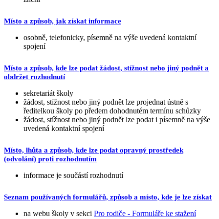
Místo a způsob, jak získat informace
osobně, telefonicky, písemně na výše uvedená kontaktní
spojení
Místo a způsob, kde lze podat žádost, stížnost nebo jiný podnět a
obdržet rozhodnutí
sekretariát školy
žádost, stížnost nebo jiný podnět lze projednat ústně s
ředitelkou školy po předem dohodnutém termínu schůzky
žádost, stížnost nebo jiný podnět lze podat i písemně na výše
uvedená kontaktní spojení
Místo, lhůta a způsob, kde lze podat opravný prostředek
(odvolání) proti rozhodnutím
informace je součástí rozhodnutí
Seznam používaných formulářů, způsob a místo, kde je lze získat
na webu školy v sekci
Pro rodiče - Formuláře ke stažení