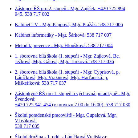
Zástupce ŘŠ pro 2. stupeň - Mgr. Zajíček: +420 725 894
945, 538 717 002
Kabinet TV - Mgr. Pappová, Mgr. Pražák: 538 717 006
Kabinet informatiky - Mgr. Šárková: 538 717 007
Metodik prevence - Mgr. Hloušková: 538 717 004
1. sborovna bílá škola (1. stupeň) - Mgr. Zajícová, Bc.
Ježková, Mgr. Gálová, Mgr. Turková: 538 717 036
2. sborovna bílá škola (1. stupeň) - Mgr. Cyprisová, p.
Láníčková, Mgr. Vražinová, Mgr. Harťanská, p.
Miškeříková:
538 717 037
Zástupkyně ŘŠ pro 1. stupeň a výchovná poradkyně - Mgr.
Švendová:
+420 725 941 454 (v provozu 7.00 do 16.00), 538 717 030
Školní poradenské pracoviště - Mgr. Cupalová, Mgr.
Vlasáková:
538 717 035
Školní družina - 1. odd. - Láníčková Vratislava: