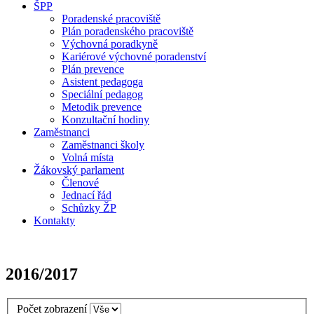
ŠPP
Poradenské pracoviště
Plán poradenského pracoviště
Výchovná poradkyně
Kariérové výchovné poradenství
Plán prevence
Asistent pedagoga
Speciální pedagog
Metodik prevence
Konzultační hodiny
Zaměstnanci
Zaměstnanci školy
Volná místa
Žákovský parlament
Členové
Jednací řád
Schůzky ŽP
Kontakty
2016/2017
Počet zobrazení