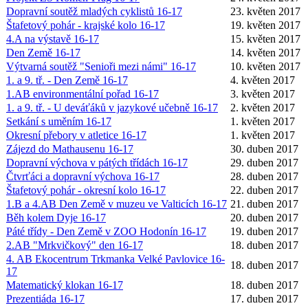
Dopravní soutěž mladých cyklistů 16-17
23. květen 2017
Štafetový pohár - krajské kolo 16-17
19. květen 2017
4.A na výstavě 16-17
15. květen 2017
Den Země 16-17
14. květen 2017
Výtvarná soutěž "Senioři mezi námi" 16-17
10. květen 2017
1. a 9. tř. - Den Země 16-17
4. květen 2017
1.AB environmentální pořad 16-17
3. květen 2017
1. a 9. tř. - U deváťáků v jazykové učebně 16-17
2. květen 2017
Setkání s uměním 16-17
1. květen 2017
Okresní přebory v atletice 16-17
1. květen 2017
Zájezd do Mathausenu 16-17
30. duben 2017
Dopravní výchova v pátých třídách 16-17
29. duben 2017
Čtvrťáci a dopravní výchova 16-17
28. duben 2017
Štafetový pohár - okresní kolo 16-17
22. duben 2017
1.B a 4.AB Den Země v muzeu ve Valticích 16-17
21. duben 2017
Běh kolem Dyje 16-17
20. duben 2017
Páté třídy - Den Země v ZOO Hodonín 16-17
19. duben 2017
2.AB "Mrkvičkový" den 16-17
18. duben 2017
4. AB Ekocentrum Trkmanka Velké Pavlovice 16-
18. duben 2017
17
Matematický klokan 16-17
18. duben 2017
Prezentiáda 16-17
17. duben 2017