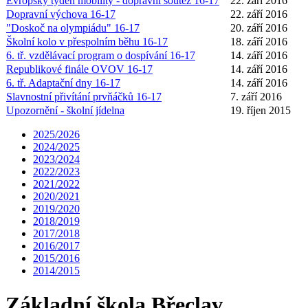
Evropský týden mobility - dopravní soutěž 16-17
22. září 2016
Dopravní výchova 16-17
22. září 2016
"Doskoč na olympiádu" 16-17
20. září 2016
Školní kolo v přespolním běhu 16-17
18. září 2016
6. tř. vzdělávací program o dospívání 16-17
14. září 2016
Republikové finále OVOV 16-17
14. září 2016
6. tř. Adaptační dny 16-17
14. září 2016
Slavnostní přivítání prvňáčků 16-17
7. září 2016
Upozornění - školní jídelna
19. říjen 2015
2025/2026
2024/2025
2023/2024
2022/2023
2021/2022
2020/2021
2019/2020
2018/2019
2017/2018
2016/2017
2015/2016
2014/2015
Základní škola Břeclav,