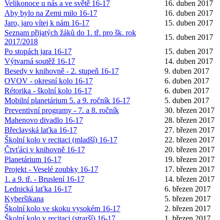
Velikonoce u nás a ve světě 16-17
16. duben 2017
Aby bylo na Zemi milo 16-17
16. duben 2017
Jaro, jaro vítej k nám 16-17
15. duben 2017
Seznam přijatých žáků do 1. tř. pro šk. rok
15. duben 2017
2017/2018
Po stopách jara 16-17
15. duben 2017
Výtvarná soutěž 16-17
14. duben 2017
Besedy v knihovně - 2. stupeň 16-17
9. duben 2017
OVOV - okresní kolo 16-17
6. duben 2017
Rétorika - školní kolo 16-17
6. duben 2017
Mobilní planetárium 5. a 9. ročník 16-17
5. duben 2017
Preventivní programy - 7. a 8. ročník
30. březen 2017
Mahenovo divadlo 16-17
28. březen 2017
Břeclavská laťka 16-17
27. březen 2017
Školní kolo v recitaci (mladší) 16-17
22. březen 2017
Čtvťáci v knihovně 16-17
20. březen 2017
Planetárium 16-17
19. březen 2017
Projekt - Veselé zoubky 16-17
17. březen 2017
1. a 9. tř. - Bruslení 16-17
14. březen 2017
Lednická laťka 16-17
6. březen 2017
Kyberšikana
5. březen 2017
Školní kolo ve skoku vysokém 16-17
2. březen 2017
Školní kolo v recitaci (strarší) 16-17
1. březen 2017