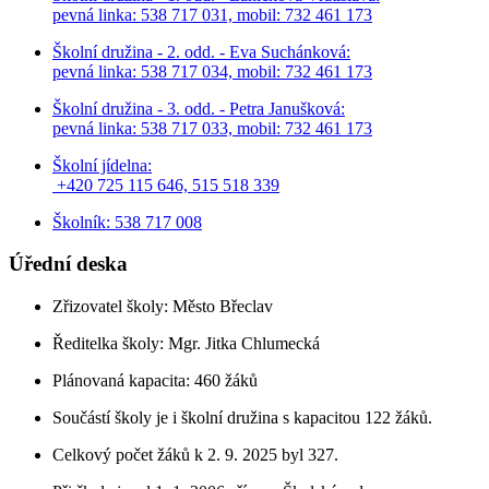
pevná linka: 538 717 031, mobil: 732 461 173
Školní družina - 2. odd. - Eva Suchánková:
pevná linka: 538 717 034,
mobil: 732 461 173
Školní družina - 3. odd. - Petra Janušková:
pevná linka: 538 717 033,
mobil: 732 461 173
Školní jídelna:
+420 725 115 646, 515 518 339
Školník: 538 717 008
Úřední deska
Zřizovatel školy: Město Břeclav
Ředitelka školy: Mgr. Jitka Chlumecká
Plánovaná kapacita: 460 žáků
Součástí školy je i školní družina s kapacitou 122 žáků.
Celkový počet žáků k 2. 9. 2025 byl 327.