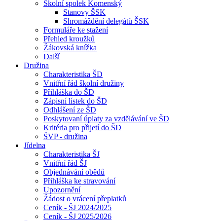
Školní spolek Komenský
Stanovy ŠSK
Shromáždění delegátů ŠSK
Formuláře ke stažení
Přehled kroužků
Žákovská knížka
Další
Družina
Charakteristika ŠD
Vnitřní řád školní družiny
Přihláška do ŠD
Zápisní lístek do ŠD
Odhlášení ze ŠD
Poskytovaní úplaty za vzdělávání ve ŠD
Kritéria pro přijetí do ŠD
ŠVP - družina
Jídelna
Charakteristika ŠJ
Vnitřní řád ŠJ
Objednávání obědů
Přihláška ke stravování
Upozornění
Žádost o vrácení přeplatků
Ceník - ŠJ 2024/2025
Ceník - ŠJ 2025/2026