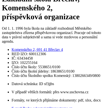
Komenského 2,
příspěvková organizace
Od 1. 1. 1996 byla škola na základě rozhodnutí Městského
zastupitelstva zřízena příspěvkovou organizací. Pracuje od tohoto
data v právní subjektivitě a sama si vede mzdovou a personální
agendu.
Komenského 2, 691 41 Břeclav 4
RED IZO: 600112306
IČ: 63434458
IZO: 102255164
Číslo účtu školy: 5538651/0100
Číslo účtu školní jídelny: 18638651/0100
Číslo účtu Školního spolku Komenský: 1380266349/0800
Datová schránka: ID sf3jjbs
V případě větších formátů: přes www.uschovna.cz
Formáty, ve kterých přijímáme dokumenty: pdf, xlsx, docx