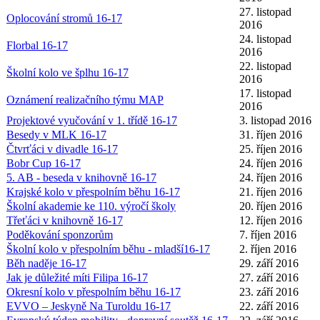
27. listopad
Oplocování stromů 16-17
2016
24. listopad
Florbal 16-17
2016
22. listopad
Školní kolo ve šplhu 16-17
2016
17. listopad
Oznámení realizačního týmu MAP
2016
Projektové vyučování v 1. třídě 16-17
3. listopad 2016
Besedy v MLK 16-17
31. říjen 2016
Čtvrťáci v divadle 16-17
25. říjen 2016
Bobr Cup 16-17
24. říjen 2016
5. AB - beseda v knihovně 16-17
24. říjen 2016
Krajské kolo v přespolním běhu 16-17
21. říjen 2016
Školní akademie ke 110. výročí školy
20. říjen 2016
Třeťáci v knihovně 16-17
12. říjen 2016
Poděkování sponzorům
7. říjen 2016
Školní kolo v přespolním běhu - mladší16-17
2. říjen 2016
Běh naděje 16-17
29. září 2016
Jak je důležité míti Filipa 16-17
27. září 2016
Okresní kolo v přespolním běhu 16-17
23. září 2016
EVVO – Jeskyně Na Turoldu 16-17
22. září 2016