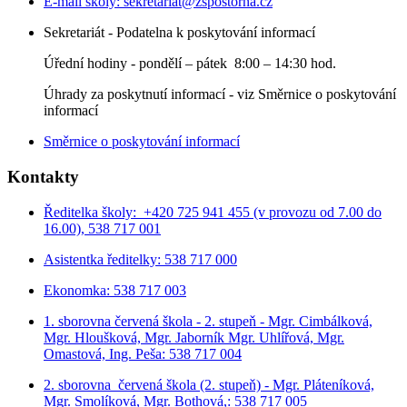
E-mail školy:
sekretariat@zspostorna.cz
Sekretariát - Podatelna k poskytování informací
Úřední hodiny - p
ondělí – pátek 8:00 – 14:30 hod.
Úhrady za poskytnutí informací - viz Směrnice o poskytování
informací
Směrnice o poskytování informací
Kontakty
Ředitelka školy: +420 725 941 455 (v provozu od 7.00 do
16.00), 538 717 001
Asistentka ředitelky: 538 717 000
Ekonomka: 538 717 003
1. sborovna červená škola - 2. stupeň - Mgr. Cimbálková,
Mgr. Hloušková, Mgr. Jaborník Mgr. Uhlířová, Mgr.
Omastová, Ing. Peša: 538 717 004
2. sborovna červená škola (2. stupeň) - Mgr. Pláteníková,
Mgr. Smolíková, Mgr. Bothová,: 538 717 005