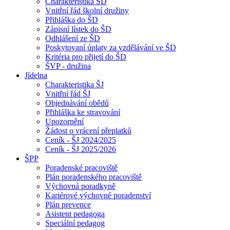
Charakteristika ŠD
Vnitřní řád školní družiny
Přihláška do ŠD
Zápisní lístek do ŠD
Odhlášení ze ŠD
Poskytovaní úplaty za vzdělávání ve ŠD
Kritéria pro přijetí do ŠD
ŠVP - družina
Jídelna
Charakteristika ŠJ
Vnitřní řád ŠJ
Objednávání obědů
Přihláška ke stravování
Upozornění
Žádost o vrácení přeplatků
Ceník - ŠJ 2024/2025
Ceník - ŠJ 2025/2026
ŠPP
Poradenské pracoviště
Plán poradenského pracoviště
Výchovná poradkyně
Kariérové výchovné poradenství
Plán prevence
Asistent pedagoga
Speciální pedagog