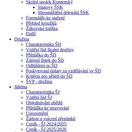
Školní spolek Komenský
Stanovy ŠSK
Shromáždění delegátů ŠSK
Formuláře ke stažení
Přehled kroužků
Žákovská knížka
Další
Družina
Charakteristika ŠD
Vnitřní řád školní družiny
Přihláška do ŠD
Zápisní lístek do ŠD
Odhlášení ze ŠD
Poskytovaní úplaty za vzdělávání ve ŠD
Kritéria pro přijetí do ŠD
ŠVP - družina
Jídelna
Charakteristika ŠJ
Vnitřní řád ŠJ
Objednávání obědů
Přihláška ke stravování
Upozornění
Žádost o vrácení přeplatků
Ceník - ŠJ 2024/2025
Ceník - ŠJ 2025/2026