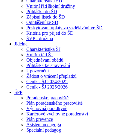
Charakteristika ŠD
Vnitřní řád školní družiny
Přihláška do ŠD
Zápisní lístek do ŠD
Odhlášení ze ŠD
Poskytovaní úplaty za vzdělávání ve ŠD
Kritéria pro přijetí do ŠD
ŠVP - družina
Jídelna
Charakteristika ŠJ
Vnitřní řád ŠJ
Objednávání obědů
Přihláška ke stravování
Upozornění
Žádost o vrácení přeplatků
Ceník - ŠJ 2024/2025
Ceník - ŠJ 2025/2026
ŠPP
Poradenské pracoviště
Plán poradenského pracoviště
Výchovná poradkyně
Kariérové výchovné poradenství
Plán prevence
Asistent pedagoga
Speciální pedagog