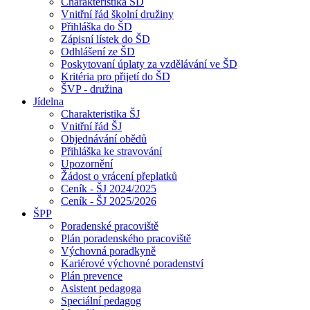
Charakteristika ŠD
Vnitřní řád školní družiny
Přihláška do ŠD
Zápisní lístek do ŠD
Odhlášení ze ŠD
Poskytovaní úplaty za vzdělávání ve ŠD
Kritéria pro přijetí do ŠD
ŠVP - družina
Jídelna
Charakteristika ŠJ
Vnitřní řád ŠJ
Objednávání obědů
Přihláška ke stravování
Upozornění
Žádost o vrácení přeplatků
Ceník - ŠJ 2024/2025
Ceník - ŠJ 2025/2026
ŠPP
Poradenské pracoviště
Plán poradenského pracoviště
Výchovná poradkyně
Kariérové výchovné poradenství
Plán prevence
Asistent pedagoga
Speciální pedagog