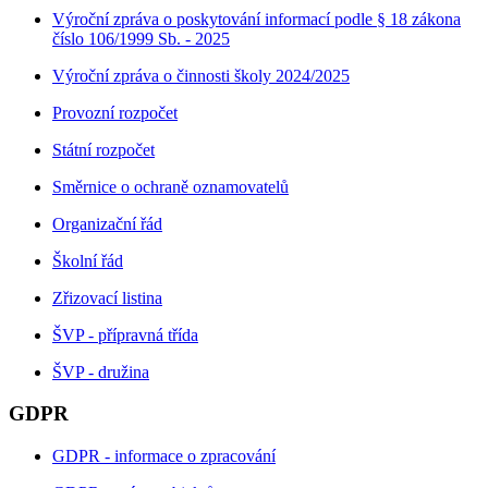
Výroční zpráva o poskytování informací podle § 18 zákona
číslo 106/1999 Sb. - 2025
Výroční zpráva o činnosti školy 2024/2025
Provozní rozpočet
Státní rozpočet
Směrnice o ochraně oznamovatelů
Organizační řád
Školní řád
Zřizovací listina
ŠVP - přípravná třída
ŠVP - družina
GDPR
GDPR - informace o zpracování