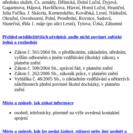
středisko služeb, Čs. armády, Dělnická, Dolní Luční, Dyjová,
Gagarinova, Hájová, Havlíčkova, Hlavní, Horní Luční, Hraniční,
Julia Fučíka, J. Skácela, Komenského, Kovářská, Lesní, Nádražní,
Okružní, Osvobození, Polní, Prostřední, Rovnice, Sadová,
Slunečná, třída 1. máje (po ulici Lesní), Tylova, Úzká, Záhumní
Přehled nejdůležitějších předpisů, podle nichž povinný subjekt
jedná a rozhoduje
Zákon č. 561/2004 Sb. o předškolním, základním, středním,
vyšším odborném a jiném vzdělávání (školský zákon), v
platném znění
Zákon č. 500/2004 Sb., správní řád, v platném znění
Zákon č. 262/2006 Sb., zákoník práce, v platném znění
Vyhláška č. 48/2005 Sb., o základním vzdělávání a některých
náležitostech plnění povinné školní docházky, v platném
znění
Místo a způsob, jak získat informace
osobně, telefonicky, písemně na výše uvedená kontaktní
spojení
Místo a způsob, kde lze podat žádost, stížnost nebo jiný podnět a