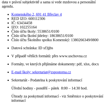
data v právní subjektivitě a sama si vede mzdovou a personální
agendu.
Komenského 2, 691 41 Břeclav 4
RED IZO: 600112306
IČ: 63434458
IZO: 102255164
Číslo účtu školy: 5538651/0100
Číslo účtu školní jídelny: 18638651/0100
Číslo účtu Školního spolku Komenský: 1380266349/0800
Datová schránka: ID sf3jjbs
V případě větších formátů: přes www.uschovna.cz
Formáty, ve kterých přijímáme dokumenty: pdf, xlsx, docx
E-mail školy:
sekretariat@zspostorna.cz
Sekretariát - Podatelna k poskytování informací
Úřední hodiny - p
ondělí – pátek 8:00 – 14:30 hod.
Úhrady za poskytnutí informací - viz Směrnice o poskytování
informací