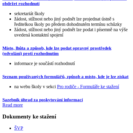
obdržet rozhodnutí
sekretariát školy
žádost, stížnost nebo jiný podnět lze projednat ústně s
ředitelkou školy po předem dohodnutém termínu schůzky
žádost, stížnost nebo jiný podnět lze podat i písemně na výše
uvedená kontaktní spojení
Místo, lhůta a způsob, kde lze podat opravný prostředek
(odvolání) proti rozhodnutím
informace je součástí rozhodnutí
Seznam používaných formulářů, způsob a místo, kde je lze získat
na webu školy v sekci
Pro rodiče - Formuláře ke stažení
Sazebník úhrad za poskytování informací
Read more
Dokumenty ke stažení
ŠVP