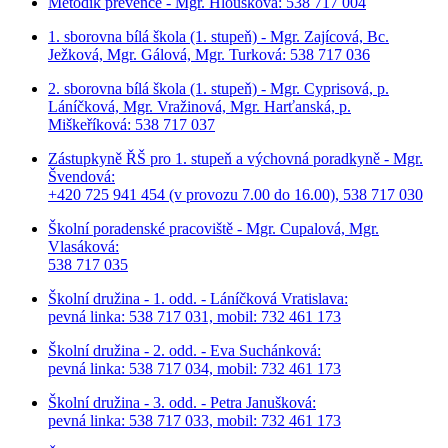
Metodik prevence - Mgr. Hloušková: 538 717 004
1. sborovna bílá škola (1. stupeň) - Mgr. Zajícová, Bc.
Ježková, Mgr. Gálová, Mgr. Turková: 538 717 036
2. sborovna bílá škola (1. stupeň) - Mgr. Cyprisová, p.
Láníčková, Mgr. Vražinová, Mgr. Harťanská, p.
Miškeříková:
538 717 037
Zástupkyně ŘŠ pro 1. stupeň a výchovná poradkyně - Mgr.
Švendová:
+420 725 941 454 (v provozu 7.00 do 16.00), 538 717 030
Školní poradenské pracoviště - Mgr. Cupalová, Mgr.
Vlasáková:
538 717 035
Školní družina - 1. odd. - Láníčková Vratislava:
pevná linka: 538 717 031, mobil: 732 461 173
Školní družina - 2. odd. - Eva Suchánková:
pevná linka: 538 717 034,
mobil: 732 461 173
Školní družina - 3. odd. - Petra Janušková:
pevná linka: 538 717 033,
mobil: 732 461 173