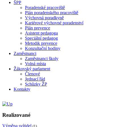
ŠPP
Poradenské pracoviště
Plán poradenského pracoviště
Výchovná poradkyně
Kariérové výchovné poradenství
Plán prevence
Asistent pedagoga
Speciální pedagog
Metodik prevence
Konzultační hodiny
Zaměstnanci
Zaměstnanci školy
Volná místa
Žákovský parlament
Členové
Jednací řád
Schůzky ŽP
Kontakty
Realizované
Výměna svítidel
(1)