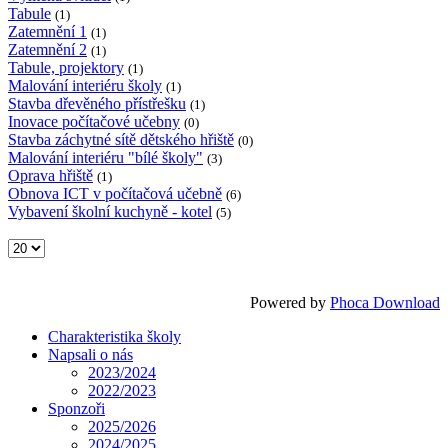
Tabule
(1)
Zatemnění 1
(1)
Zatemnění 2
(1)
Tabule, projektory
(1)
Malování interiéru školy
(1)
Stavba dřevěného přístřešku
(1)
Inovace počítačové učebny
(0)
Stavba záchytné sítě dětského hřiště
(0)
Malování interiéru "bílé školy"
(3)
Oprava hřiště
(1)
Obnova ICT v počítačová učebně
(6)
Vybavení školní kuchyně - kotel
(5)
Powered by
Phoca Download
Charakteristika školy
Napsali o nás
2023/2024
2022/2023
Sponzoři
2025/2026
2024/2025