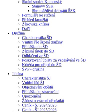
Školní spolek Komenský
Stanovy ŠSK
Shromáždění delegátů ŠSK
Formuláře ke stažení
Přehled kroužků
Žákovská knížka
Další
Družina
Charakteristika ŠD
Vnitřní řád školní družiny
Přihláška do ŠD
Zápisní lístek do ŠD
Odhlášení ze ŠD
Poskytovaní úplaty za vzdělávání ve ŠD
Kritéria pro přijetí do ŠD
ŠVP - družina
Jídelna
Charakteristika ŠJ
Vnitřní řád ŠJ
Objednávání obědů
Přihláška ke stravování
Upozornění
Žádost o vrácení přeplatků
Ceník - ŠJ 2024/2025
Ceník - ŠJ 2025/2026