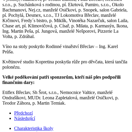
s.r.o., p. Suchánková s rodinou, pí. Ekrtová, Pamiro, s.r.o., Okolo
Bachmanovi, Nej.cz, manželé Osičkovi, p. Snopek, salon Gabriela,
pí. Pochylá, Desmex, s.r.o., TJ Lokomotiva Břeclav, manželé
Krčmovi, Fredy´s bistro, p. Miklík, Vinotéka Nazarčuk, salon Laila,
Chase art, pí. Klimovičová, p. Císař, p. Milata, p. Karmasýn, Ikona,
Ing. Martin Peša, pí. Jungová, manželé Nešporovi, Pizzerie La
Volta, p. Zdráhal.
Víno na stoly poskytlo Rodinné vinařství Břeclav – Ing. Karel
Průša.
Květinové studio Kopretina poskytla růže pro děvčata, která tančila
polonézu.
Velké poděkování patří sponzorům, kteří náš ples podpořili
finančním dary:
Etiflex Břeclav, Sh Šrot, s.r.o., Nemocnice Valtice, manželé
Ondrašíkovi, MUDr. Leona Zapletalová, manželé Osičkovi, p.
Teodor Záhora, p. Martin Temiak.
Předchozí
Následující
Charakteristika školy