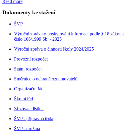
Read more
Dokumenty ke stažení
ŠVP
Výroční zpráva o poskytování informací podle § 18 zákona
číslo 106/1999 Sb. - 2025
Výroční zpráva o činnosti školy 2024/2025
Provozní rozpočet
Státní rozpočet
Směrnice o ochraně oznamovatelů
Organizační řád
Školní řád
Zřizovací listina
ŠVP - přípravná třída
ŠVP - družina