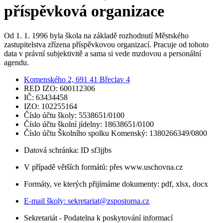
příspěvková organizace
Od 1. 1. 1996 byla škola na základě rozhodnutí Městského
zastupitelstva zřízena příspěvkovou organizací. Pracuje od tohoto
data v právní subjektivitě a sama si vede mzdovou a personální
agendu.
Komenského 2, 691 41 Břeclav 4
RED IZO: 600112306
IČ: 63434458
IZO: 102255164
Číslo účtu školy: 5538651/0100
Číslo účtu školní jídelny: 18638651/0100
Číslo účtu Školního spolku Komenský: 1380266349/0800
Datová schránka: ID sf3jjbs
V případě větších formátů: přes www.uschovna.cz
Formáty, ve kterých přijímáme dokumenty: pdf, xlsx, docx
E-mail školy:
sekretariat@zspostorna.cz
Sekretariát - Podatelna k poskytování informací