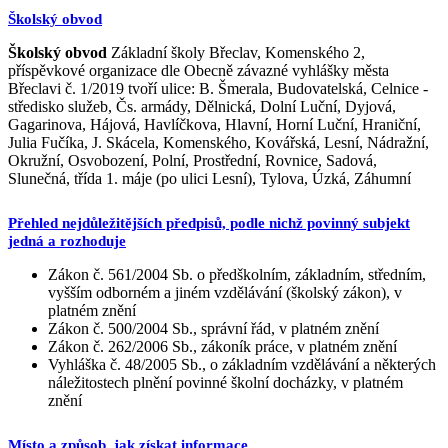
Školský obvod
Školský obvod
Základní školy Břeclav, Komenského 2,
příspěvkové organizace dle Obecně závazné vyhlášky města
Břeclavi č. 1/2019 tvoří ulice: B. Šmerala, Budovatelská, Celnice -
středisko služeb, Čs. armády, Dělnická, Dolní Luční, Dyjová,
Gagarinova, Hájová, Havlíčkova, Hlavní, Horní Luční, Hraniční,
Julia Fučíka, J. Skácela, Komenského, Kovářská, Lesní, Nádražní,
Okružní, Osvobození, Polní, Prostřední, Rovnice, Sadová,
Slunečná, třída 1. máje (po ulici Lesní), Tylova, Úzká, Záhumní
Přehled nejdůležitějších předpisů, podle nichž povinný subjekt
jedná a rozhoduje
Zákon č. 561/2004 Sb. o předškolním, základním, středním,
vyšším odborném a jiném vzdělávání (školský zákon), v
platném znění
Zákon č. 500/2004 Sb., správní řád, v platném znění
Zákon č. 262/2006 Sb., zákoník práce, v platném znění
Vyhláška č. 48/2005 Sb., o základním vzdělávání a některých
náležitostech plnění povinné školní docházky, v platném
znění
Místo a způsob, jak získat informace