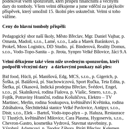
poděkovat všem sponzorům, kteří přispěli finančními a věcnými
dary do tomboly. Všem velmi děkujeme a jsme vděční za jakýkoliv
příspěvek, který umožnil 15. školní ples uskutečnit. Velmi si toho
vážíme.
Ceny do hlavní tomboly přispěli:
Pedagogický sbor naší školy, Město Břeclav, Mgr. Daniel Vajbar, p.
Omasta, Madoil, s.r.o., Lamé, s.r.o., Lada a Marek Baránkovi, p.
Prokeš, Moss Logistics, DD Studio, pí. Binderová, Reality Domus,
s.r.o., Vodo-Topo-Sanita – p. Jirota, Synpro Velké Bílovice, žáci 9.A
Velmi děkujeme také všem níže uvedeným sponzorům, kteří
podpořili věcnými dary a dárkovými poukazy náš ples:
Bid food, Hücli, pí. Manišová, Edg, MCS, s.r.o., p. Gigerich, p.
Šoška, pí. Balášová, pí. Stachowiczová, Sport Ručka, Teta Edita, p.
Štefka, pí. Okasová, Indická prodejna Břeclav, Švédovi, Engel,
s.r.o., pí. Skalníková, rodina Fialova, p. Vlašic, Smero, s.r.o., p.
Fojtík, Potraviny Hraniční, rodina Košuličova, Elektro – TV
Martinec, Merlin, rodina Soukupova, květinářství Květinka, rodina
Zdráhalova, Šlechtitelská stanice Velké Pavlovice, Antipyr, s.r.o.,
Distr, s.r.o., Elek – Bartoš, Vodo-topo-plyn – p. Haluza, Restaurace
U Tlustých, květinářství Milovice, Cara Plasma, Hygoservis, s.r.o.,
Chevron-Gastro, kosmetika Vydrová, Stavmat stavebniny, p.
Výrobný, Adamcovi, p. Teodor Záhora, Piráti Břeclav, Kelemen