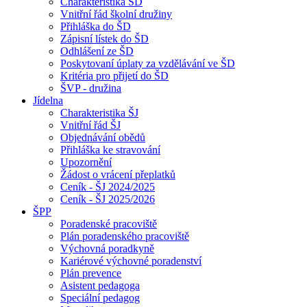
Charakteristika ŠD
Vnitřní řád školní družiny
Přihláška do ŠD
Zápisní lístek do ŠD
Odhlášení ze ŠD
Poskytovaní úplaty za vzdělávání ve ŠD
Kritéria pro přijetí do ŠD
ŠVP - družina
Jídelna
Charakteristika ŠJ
Vnitřní řád ŠJ
Objednávání obědů
Přihláška ke stravování
Upozornění
Žádost o vrácení přeplatků
Ceník - ŠJ 2024/2025
Ceník - ŠJ 2025/2026
ŠPP
Poradenské pracoviště
Plán poradenského pracoviště
Výchovná poradkyně
Kariérové výchovné poradenství
Plán prevence
Asistent pedagoga
Speciální pedagog