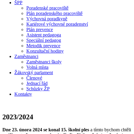
ŠPP
Poradenské pracoviště
Plán poradenského pracoviště
Výchovná poradkyně
Kariérové výchovné poradenství
Plán prevence
Asistent pedagoga
Speciální pedagog
Metodik prevence
Konzultační hodiny
Zaměstnanci
Zaměstnanci školy
Volná místa
Žákovský parlament
Členové
Jednací řád
Schůzky ŽP
Kontakty
2023/2024
Dne 23. února 2024 se konal 15. školní ples
a tímto bychom chtěli