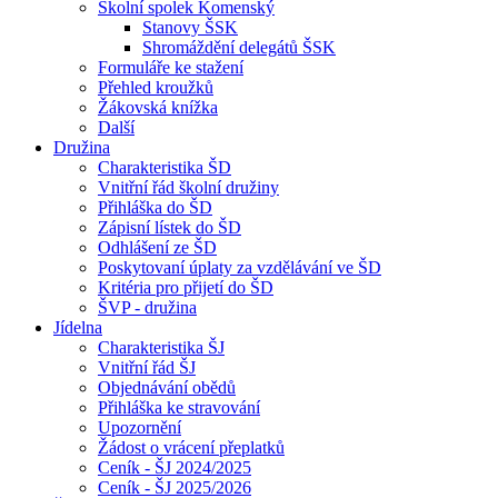
Školní spolek Komenský
Stanovy ŠSK
Shromáždění delegátů ŠSK
Formuláře ke stažení
Přehled kroužků
Žákovská knížka
Další
Družina
Charakteristika ŠD
Vnitřní řád školní družiny
Přihláška do ŠD
Zápisní lístek do ŠD
Odhlášení ze ŠD
Poskytovaní úplaty za vzdělávání ve ŠD
Kritéria pro přijetí do ŠD
ŠVP - družina
Jídelna
Charakteristika ŠJ
Vnitřní řád ŠJ
Objednávání obědů
Přihláška ke stravování
Upozornění
Žádost o vrácení přeplatků
Ceník - ŠJ 2024/2025
Ceník - ŠJ 2025/2026