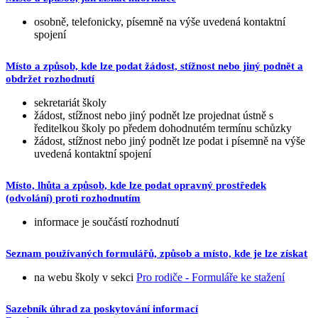
osobně, telefonicky, písemně na výše uvedená kontaktní
spojení
Místo a způsob, kde lze podat žádost, stížnost nebo jiný podnět a
obdržet rozhodnutí
sekretariát školy
žádost, stížnost nebo jiný podnět lze projednat ústně s
ředitelkou školy po předem dohodnutém termínu schůzky
žádost, stížnost nebo jiný podnět lze podat i písemně na výše
uvedená kontaktní spojení
Místo, lhůta a způsob, kde lze podat opravný prostředek
(odvolání) proti rozhodnutím
informace je součástí rozhodnutí
Seznam používaných formulářů, způsob a místo, kde je lze získat
na webu školy v sekci
Pro rodiče - Formuláře ke stažení
Sazebník úhrad za poskytování informací