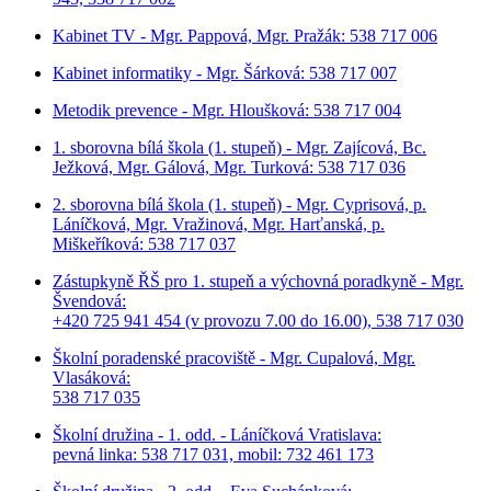
Kabinet TV - Mgr. Pappová, Mgr. Pražák: 538 717 006
Kabinet informatiky - Mgr. Šárková: 538 717 007
Metodik prevence - Mgr. Hloušková: 538 717 004
1. sborovna bílá škola (1. stupeň) - Mgr. Zajícová, Bc.
Ježková, Mgr. Gálová, Mgr. Turková: 538 717 036
2. sborovna bílá škola (1. stupeň) - Mgr. Cyprisová, p.
Láníčková, Mgr. Vražinová, Mgr. Harťanská, p.
Miškeříková:
538 717 037
Zástupkyně ŘŠ pro 1. stupeň a výchovná poradkyně - Mgr.
Švendová:
+420 725 941 454 (v provozu 7.00 do 16.00), 538 717 030
Školní poradenské pracoviště - Mgr. Cupalová, Mgr.
Vlasáková:
538 717 035
Školní družina - 1. odd. - Láníčková Vratislava:
pevná linka: 538 717 031, mobil: 732 461 173