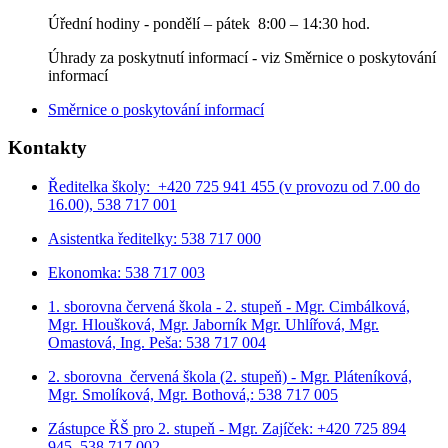
Úřední hodiny - p
ondělí – pátek 8:00 – 14:30 hod.
Úhrady za poskytnutí informací - viz Směrnice o poskytování
informací
Směrnice o poskytování informací
Kontakty
Ředitelka školy: +420 725 941 455 (v provozu od 7.00 do
16.00), 538 717 001
Asistentka ředitelky: 538 717 000
Ekonomka: 538 717 003
1. sborovna červená škola - 2. stupeň - Mgr. Cimbálková,
Mgr. Hloušková, Mgr. Jaborník Mgr. Uhlířová, Mgr.
Omastová, Ing. Peša: 538 717 004
2. sborovna červená škola (2. stupeň) - Mgr. Pláteníková,
Mgr. Smolíková, Mgr. Bothová,: 538 717 005
Zástupce ŘŠ pro 2. stupeň - Mgr. Zajíček: +420 725 894
945, 538 717 002