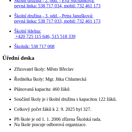
Školní družina - 2. odd. - Eva Suchánková:
pevná linka: 538 717 034,
mobil: 732 461 173
Školní družina - 3. odd. - Petra Janušková:
pevná linka: 538 717 033,
mobil: 732 461 173
Školní jídelna:
+420 725 115 646, 515 518 339
Školník: 538 717 008
Úřední deska
Zřizovatel školy: Město Břeclav
Ředitelka školy: Mgr. Jitka Chlumecká
Plánovaná kapacita: 460 žáků
Součástí školy je i školní družina s kapacitou 122 žáků.
Celkový počet žáků k 2. 9. 2025 byl 327.
Při škole je od 1. 1. 2006 zřízena Školská rada.
Na škole pracuje odborová organizace.