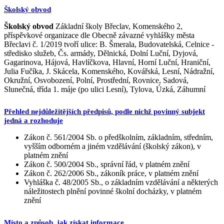
Školský obvod
Školský obvod
Základní školy Břeclav, Komenského 2,
příspěvkové organizace dle Obecně závazné vyhlášky města
Břeclavi č. 1/2019 tvoří ulice: B. Šmerala, Budovatelská, Celnice -
středisko služeb, Čs. armády, Dělnická, Dolní Luční, Dyjová,
Gagarinova, Hájová, Havlíčkova, Hlavní, Horní Luční, Hraniční,
Julia Fučíka, J. Skácela, Komenského, Kovářská, Lesní, Nádražní,
Okružní, Osvobození, Polní, Prostřední, Rovnice, Sadová,
Slunečná, třída 1. máje (po ulici Lesní), Tylova, Úzká, Záhumní
Přehled nejdůležitějších předpisů, podle nichž povinný subjekt
jedná a rozhoduje
Zákon č. 561/2004 Sb. o předškolním, základním, středním,
vyšším odborném a jiném vzdělávání (školský zákon), v
platném znění
Zákon č. 500/2004 Sb., správní řád, v platném znění
Zákon č. 262/2006 Sb., zákoník práce, v platném znění
Vyhláška č. 48/2005 Sb., o základním vzdělávání a některých
náležitostech plnění povinné školní docházky, v platném
znění
Místo a způsob, jak získat informace