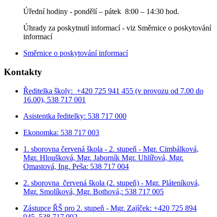
Úřední hodiny - p
ondělí – pátek 8:00 – 14:30 hod.
Úhrady za poskytnutí informací - viz Směrnice o poskytování
informací
Směrnice o poskytování informací
Kontakty
Ředitelka školy: +420 725 941 455 (v provozu od 7.00 do
16.00), 538 717 001
Asistentka ředitelky: 538 717 000
Ekonomka: 538 717 003
1. sborovna červená škola - 2. stupeň - Mgr. Cimbálková,
Mgr. Hloušková, Mgr. Jaborník Mgr. Uhlířová, Mgr.
Omastová, Ing. Peša: 538 717 004
2. sborovna červená škola (2. stupeň) - Mgr. Pláteníková,
Mgr. Smolíková, Mgr. Bothová,: 538 717 005
Zástupce ŘŠ pro 2. stupeň - Mgr. Zajíček: +420 725 894
945, 538 717 002