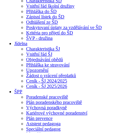
Charakteristika ŠD
Vnitřní řád školní družiny
Přihláška do ŠD
Zápisní lístek do ŠD
Odhlášení ze ŠD
Poskytovaní úplaty za vzdělávání ve ŠD
Kritéria pro přijetí do ŠD
ŠVP - družina
Jídelna
Charakteristika ŠJ
Vnitřní řád ŠJ
Objednávání obědů
Přihláška ke stravování
Upozornění
Žádost o vrácení přeplatků
Ceník - ŠJ 2024/2025
Ceník - ŠJ 2025/2026
ŠPP
Poradenské pracoviště
Plán poradenského pracoviště
Výchovná poradkyně
Kariérové výchovné poradenství
Plán prevence
Asistent pedagoga
Speciální pedagog