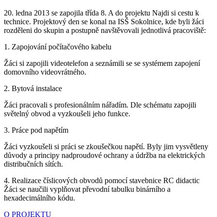
20. ledna 2013 se zapojila třída 8. A do projektu Najdi si cestu k
technice. Projektový den se konal na ISŠ Sokolnice, kde byli žáci
rozděleni do skupin a postupně navštěvovali jednotlivá pracoviště:
1. Zapojování počítačového kabelu
Žáci si zapojili videotelefon a seznámili se se systémem zapojení
domovního videovrátného.
2. Bytová instalace
Žáci pracovali s profesionálním nářadím. Dle schématu zapojili
světelný obvod a vyzkoušeli jeho funkce.
3. Práce pod napětím
Žáci vyzkoušeli si práci se zkoušečkou napětí. Byly jim vysvětleny
důvody a principy nadproudové ochrany a údržba na elektrických
distribučních sítích.
4. Realizace číslicových obvodů pomocí stavebnice RC didactic
Žáci se naučili vyplňovat převodní tabulku binárního a
hexadecimálního kódu.
O PROJEKTU