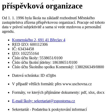
příspěvková organizace
Od 1. 1. 1996 byla škola na základě rozhodnutí Městského
zastupitelstva zřízena příspěvkovou organizací. Pracuje od tohoto
data v právní subjektivitě a sama si vede mzdovou a personální
agendu.
Komenského 2, 691 41 Břeclav 4
RED IZO: 600112306
IČ: 63434458
IZO: 102255164
Číslo účtu školy: 5538651/0100
Číslo účtu školní jídelny: 18638651/0100
Číslo účtu Školního spolku Komenský: 1380266349/0800
Datová schránka: ID sf3jjbs
V případě větších formátů: přes www.uschovna.cz
Formáty, ve kterých přijímáme dokumenty: pdf, xlsx, docx
E-mail školy:
sekretariat@zspostorna.cz
Sekretariát - Podatelna k poskytování informací