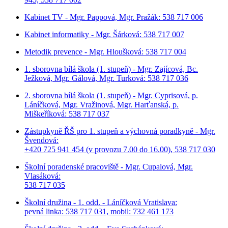
Kabinet TV - Mgr. Pappová, Mgr. Pražák: 538 717 006
Kabinet informatiky - Mgr. Šárková: 538 717 007
Metodik prevence - Mgr. Hloušková: 538 717 004
1. sborovna bílá škola (1. stupeň) - Mgr. Zajícová, Bc.
Ježková, Mgr. Gálová, Mgr. Turková: 538 717 036
2. sborovna bílá škola (1. stupeň) - Mgr. Cyprisová, p.
Láníčková, Mgr. Vražinová, Mgr. Harťanská, p.
Miškeříková:
538 717 037
Zástupkyně ŘŠ pro 1. stupeň a výchovná poradkyně - Mgr.
Švendová:
+420 725 941 454 (v provozu 7.00 do 16.00), 538 717 030
Školní poradenské pracoviště - Mgr. Cupalová, Mgr.
Vlasáková:
538 717 035
Školní družina - 1. odd. - Láníčková Vratislava:
pevná linka: 538 717 031, mobil: 732 461 173