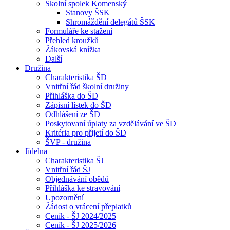
Školní spolek Komenský
Stanovy ŠSK
Shromáždění delegátů ŠSK
Formuláře ke stažení
Přehled kroužků
Žákovská knížka
Další
Družina
Charakteristika ŠD
Vnitřní řád školní družiny
Přihláška do ŠD
Zápisní lístek do ŠD
Odhlášení ze ŠD
Poskytovaní úplaty za vzdělávání ve ŠD
Kritéria pro přijetí do ŠD
ŠVP - družina
Jídelna
Charakteristika ŠJ
Vnitřní řád ŠJ
Objednávání obědů
Přihláška ke stravování
Upozornění
Žádost o vrácení přeplatků
Ceník - ŠJ 2024/2025
Ceník - ŠJ 2025/2026