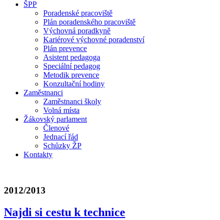
ŠPP
Poradenské pracoviště
Plán poradenského pracoviště
Výchovná poradkyně
Kariérové výchovné poradenství
Plán prevence
Asistent pedagoga
Speciální pedagog
Metodik prevence
Konzultační hodiny
Zaměstnanci
Zaměstnanci školy
Volná místa
Žákovský parlament
Členové
Jednací řád
Schůzky ŽP
Kontakty
2012/2013
Najdi si cestu k technice