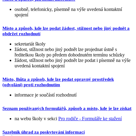
osobně, telefonicky, písemně na výše uvedená kontaktní
spojení
Místo a způsob, kde lze podat žádost, stížnost nebo jiný podnět a
obdržet rozhodnutí
sekretariát školy
žádost, stížnost nebo jiný podnět lze projednat ústně s
ředitelkou školy po předem dohodnutém termínu schůzky
žádost, stížnost nebo jiný podnět lze podat i písemně na výše
uvedená kontaktní spojení
Místo, lhůta a způsob, kde lze podat opravný prostředek
(odvolání) proti rozhodnutím
informace je součástí rozhodnutí
Seznam používaných formulářů, způsob a místo, kde je lze získat
na webu školy v sekci
Pro rodiče - Formuláře ke stažení
Sazebník úhrad za poskytování informací