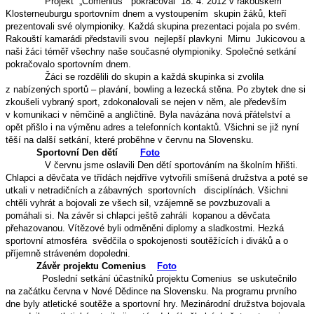
Projekt „Comenius“ pokračoval 18. 4. 2012 v rakouském
Klosterneuburgu sportovním dnem a vystoupením skupin žáků, kteří
prezentovali své olympioniky. Každá skupina prezentaci pojala po svém.
Rakouští kamarádi představili svou nejlepší plavkyni Mirnu Jukicovou a
naši žáci téměř všechny naše současné olympioniky. Společné setkání
pokračovalo sportovním dnem.
Žáci se rozdělili do skupin a každá skupinka si zvolila
z nabízených sportů – plavání, bowling a lezecká stěna. Po zbytek dne si
zkoušeli vybraný sport, zdokonalovali se nejen v něm, ale především
v komunikaci v němčině a angličtině. Byla navázána nová přátelství a
opět přišlo i na výměnu adres a telefonních kontaktů. Všichni se již nyní
těší na další setkání, které proběhne v červnu na Slovensku.
Sportovní Den dětí
Foto
V červnu jsme oslavili Den dětí sportováním na školním hřišti.
Chlapci a děvčata ve třídách nejdříve vytvořili smíšená družstva a poté se
utkali v netradičních a zábavných sportovních disciplínách. Všichni
chtěli vyhrát a bojovali ze všech sil, vzájemně se povzbuzovali a
pomáhali si. Na závěr si chlapci ještě zahráli kopanou a děvčata
přehazovanou. Vítězové byli odměněni diplomy a sladkostmi. Hezká
sportovní atmosféra svědčila o spokojenosti soutěžících i diváků a o
příjemně stráveném dopoledni.
Závěr projektu Comenius
Foto
Poslední setkání účastníků projektu Comenius se uskutečnilo
na začátku června v Nové Dědince na Slovensku. Na programu prvního
dne byly atletické soutěže a sportovní hry. Mezinárodní družstva bojovala