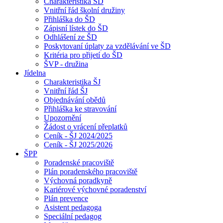
Charakteristika ŠD
Vnitřní řád školní družiny
Přihláška do ŠD
Zápisní lístek do ŠD
Odhlášení ze ŠD
Poskytovaní úplaty za vzdělávání ve ŠD
Kritéria pro přijetí do ŠD
ŠVP - družina
Jídelna
Charakteristika ŠJ
Vnitřní řád ŠJ
Objednávání obědů
Přihláška ke stravování
Upozornění
Žádost o vrácení přeplatků
Ceník - ŠJ 2024/2025
Ceník - ŠJ 2025/2026
ŠPP
Poradenské pracoviště
Plán poradenského pracoviště
Výchovná poradkyně
Kariérové výchovné poradenství
Plán prevence
Asistent pedagoga
Speciální pedagog