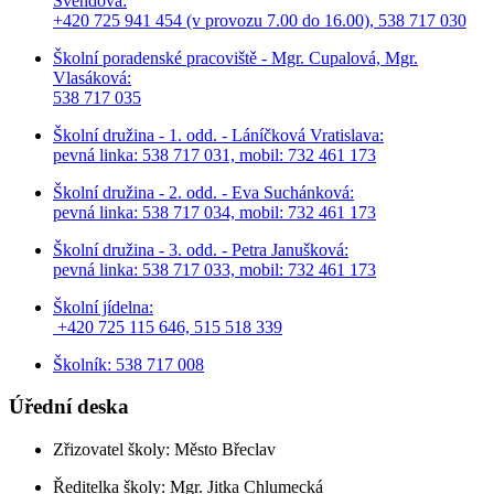
Švendová:
+420 725 941 454 (v provozu 7.00 do 16.00), 538 717 030
Školní poradenské pracoviště - Mgr. Cupalová, Mgr.
Vlasáková:
538 717 035
Školní družina - 1. odd. - Láníčková Vratislava:
pevná linka: 538 717 031, mobil: 732 461 173
Školní družina - 2. odd. - Eva Suchánková:
pevná linka: 538 717 034,
mobil: 732 461 173
Školní družina - 3. odd. - Petra Janušková:
pevná linka: 538 717 033,
mobil: 732 461 173
Školní jídelna:
+420 725 115 646, 515 518 339
Školník: 538 717 008
Úřední deska
Zřizovatel školy: Město Břeclav
Ředitelka školy: Mgr. Jitka Chlumecká