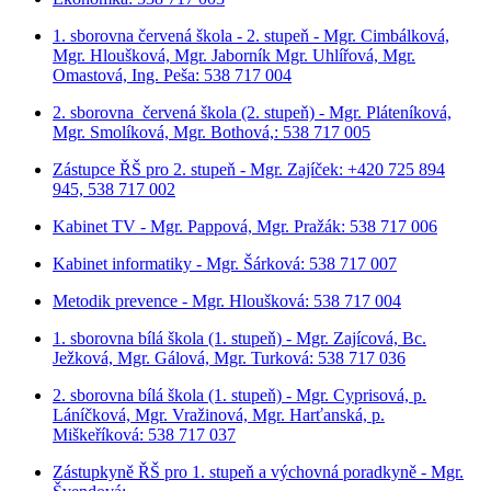
1. sborovna červená škola - 2. stupeň - Mgr. Cimbálková,
Mgr. Hloušková, Mgr. Jaborník Mgr. Uhlířová, Mgr.
Omastová, Ing. Peša: 538 717 004
2. sborovna červená škola (2. stupeň) - Mgr. Pláteníková,
Mgr. Smolíková, Mgr. Bothová,: 538 717 005
Zástupce ŘŠ pro 2. stupeň - Mgr. Zajíček: +420 725 894
945, 538 717 002
Kabinet TV - Mgr. Pappová, Mgr. Pražák: 538 717 006
Kabinet informatiky - Mgr. Šárková: 538 717 007
Metodik prevence - Mgr. Hloušková: 538 717 004
1. sborovna bílá škola (1. stupeň) - Mgr. Zajícová, Bc.
Ježková, Mgr. Gálová, Mgr. Turková: 538 717 036
2. sborovna bílá škola (1. stupeň) - Mgr. Cyprisová, p.
Láníčková, Mgr. Vražinová, Mgr. Harťanská, p.
Miškeříková:
538 717 037
Zástupkyně ŘŠ pro 1. stupeň a výchovná poradkyně - Mgr.