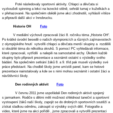
Poté následovaly sportovní aktivity. Chlapci a děvčata si
vyzkoušeli spinning a lekci na lezecké stěně, sehráli turnaj v kuželkách a
v přehazované. Na společném obědě jsme akci zhodnotili, vyhlásili vítěze
a připravili další akci v Innsbrucku.
Historie OH
Foto
V mediální výchově zpracovali žáci 8. ročníku téma „Historie OH“.
Po krátké úvodní besedě o našich olympionicích a různých zajímavostech
z olympijského hnutí vytvořili chlapci a děvčata menší skupiny a rozdělili
si obsáhlé téma do několika okruhů. S pomocí PC vyhledávali informace,
které zpracovali, vytřídili a nalepili na samostatné archy. Úkolem každé
skupiny bylo připravit prezentace a seznámit ostatní s výsledky svého
bádání. Na společném setkání žáků 8. a 9. tříd pak museli výsledky své
práce představit. Na chodbě školy jsme umístili panel, kam se hotové
prezentace nainstalovaly a kde se s nimi mohou seznámit i ostatní žáci a
návštěvníci školy.
Den rodinných aktivit
Foto
V červnu 2011 jsme uspořádali Den rodinných aktivit spojený
s jarmarkem. Rodiče s dětmi měli možnost shlédnout taneční a sportovní
vystoupení žáků naší školy, zapojit se do drobných sportovních soutěží a
získat sladkou odměnu, zakoupit si výrobky svých dětí. Fotografie a
video, které jsme na akci pořídili , jsme zpracovali a vytvořili prezentaci