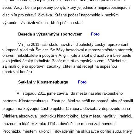
sebe. Vždyť běh je přirozený pohyb, který je jednou z nejprospěšnějších
disciplín pro zdraví člověka. Krásné počasí napomohlo k hezkým
výkonům. Zvítězili všichni, kteří přišli na start.
Beseda s významným sportovcem
Foto
V říjnu 2011 n
aši školu navštívil dlouholetý český reprezentant
v kopané Vladimír Šmicer. Se žáky besedoval o reprezentačních startech,
o svém několikaletém pobytu v Anglii, kde získal s družstvem Liverpoolu
jako jediný český fotbalista Pohár mistrů evropských zemí. Všichni se
zajímali o jeho sportovní začátky, chtěli znát recept na úspěšnou
sportovní kariéru.
Setkání v Klosterneuburgu
Foto
V listopadu 2011 jsme zavítali do města našeho rakouského
partnera -Klosterneuburgu. Zástupci škol se sešli na poradě, aby připravili
program na zbývající část projektu. Chlapci a děvčata v doprovodu pana
Winklera absolvovali prohlídku historického jádra města, navštívili radnici,
muzeum a klášter z roku 1114 a dověděli se mnoho zajímavostí.
Procházku městem ukončili dováděním na skluzavce obřího sudu, který