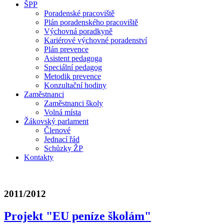
ŠPP
Poradenské pracoviště
Plán poradenského pracoviště
Výchovná poradkyně
Kariérové výchovné poradenství
Plán prevence
Asistent pedagoga
Speciální pedagog
Metodik prevence
Konzultační hodiny
Zaměstnanci
Zaměstnanci školy
Volná místa
Žákovský parlament
Členové
Jednací řád
Schůzky ŽP
Kontakty
2011/2012
Projekt "EU peníze školám"