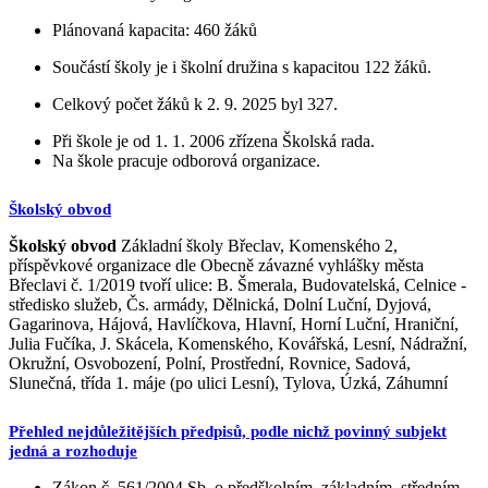
Plánovaná kapacita: 460 žáků
Součástí školy je i školní družina s kapacitou 122 žáků.
Celkový počet žáků k 2. 9. 2025 byl 327.
Při škole je od 1. 1. 2006 zřízena Školská rada.
Na škole pracuje odborová organizace.
Školský obvod
Školský obvod
Základní školy Břeclav, Komenského 2,
příspěvkové organizace dle Obecně závazné vyhlášky města
Břeclavi č. 1/2019 tvoří ulice: B. Šmerala, Budovatelská, Celnice -
středisko služeb, Čs. armády, Dělnická, Dolní Luční, Dyjová,
Gagarinova, Hájová, Havlíčkova, Hlavní, Horní Luční, Hraniční,
Julia Fučíka, J. Skácela, Komenského, Kovářská, Lesní, Nádražní,
Okružní, Osvobození, Polní, Prostřední, Rovnice, Sadová,
Slunečná, třída 1. máje (po ulici Lesní), Tylova, Úzká, Záhumní
Přehled nejdůležitějších předpisů, podle nichž povinný subjekt
jedná a rozhoduje
Zákon č. 561/2004 Sb. o předškolním, základním, středním,