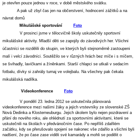
je otevřen pouze jednou v roce, v době městského svátku.
A pak už zbyl čas jen na občerstvení, hodnocení zážitků a na
návrat domů
Mikulášské sportování
Foto
V prosinci jsme v tělocvičně školy uskutečnily sportovní
mikulášské aktivity. Mladší děti se zapojily do závodivých her. Všichni
účastníci se rozdělili do skupin, ve kterých byli stejnoměrně zastoupeni
malí i velcí závodníci. Soutěžilo se v různých hrách bez míče i s míčem,
se švihadly, lavičkami a žíněnkami. Starší chlapci se utkali v sedacím
fotbalu, dívky si zahrály turnaj ve volejbalu. Na všechny pak čekala
mikulášská nadílka.
Videokonference
Foto
V pondělí 23. ledna 2012 se uskutečnila plánovaná
videokonference mezi našimi žáky a jejich vrstevníky ze slovenské ZŠ
Nová Dedinka a Klosterneuburgu. Jejich úkolem bylo nejen pozdravení a
přání do nového roku, ale ohlédnutí za sportovními aktivitami, které se
uskutečnili na školách v předvánočním čase. Po nepříliš zdařilém
začátku, kdy se přerušovalo spojení se nakonec vše zdařilo a všichni byli
nadšení, že po čase zase viděli své kamarády a mohli se podělit o