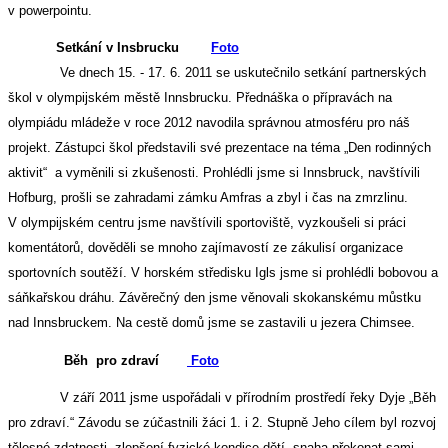
v powerpointu.
Setkání v Insbrucku
Foto
Ve dnech 15. - 17. 6. 2011 se uskutečnilo setkání partnerských
škol v olympijském městě Innsbrucku. Přednáška o přípravách na
olympiádu mládeže v roce 2012 navodila správnou atmosféru pro náš
projekt. Zástupci škol představili své prezentace na téma „Den rodinných
aktivit“ a vyměnili si zkušenosti. Prohlédli jsme si Innsbruck, navštívili
Hofburg, prošli se zahradami zámku Amfras a zbyl i čas na zmrzlinu.
V olympijském centru jsme navštívili sportoviště, vyzkoušeli si práci
komentátorů, dověděli se mnoho zajímavostí ze zákulisí organizace
sportovních soutěží. V horském středisku Igls jsme si prohlédli bobovou a
sáňkařskou dráhu. Závěrečný den jsme věnovali skokanskému můstku
nad Innsbruckem. Na cestě domů jsme se zastavili u jezera Chimsee.
Běh pro zdraví
Foto
V září 2011 jsme uspořádali v přírodním prostředí řeky Dyje „Běh
pro zdraví.“ Závodu se zúčastnili žáci 1. i 2. Stupně Jeho cílem byl rozvoj
tělesné zdatnosti, zlepšení fyzické kondice dětí, snaha překonat sami