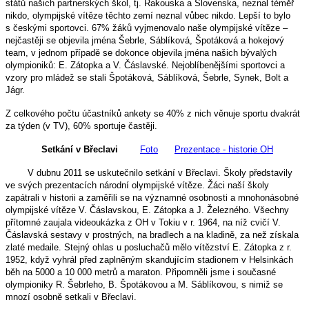
států našich partnerských škol, tj. Rakouska a Slovenska, neznal téměř
nikdo, olympijské vítěze těchto zemí neznal vůbec nikdo. Lepší to bylo
s českými sportovci. 67% žáků vyjmenovalo naše olympijské vítěze –
nejčastěji se objevila jména Šebrle, Sáblíková, Špotáková a hokejový
team, v jednom případě se dokonce objevila jména našich bývalých
olympioniků: E. Zátopka a V. Čáslavské. Nejoblíbenějšími sportovci a
vzory pro mládež se stali Špotáková, Sáblíková, Šebrle, Synek, Bolt a
Jágr.
Z celkového počtu účastníků ankety se 40% z nich věnuje sportu dvakrát
za týden (v TV), 60% sportuje častěji.
Setkání v Břeclavi
Foto
Prezentace - historie OH
V dubnu 2011 se uskutečnilo setkání v Břeclavi. Školy představily
ve svých prezentacích národní olympijské vítěze. Žáci naší školy
zapátrali v historii a zaměřili se na významné osobnosti a mnohonásobné
olympijské vítěze V. Čáslavskou, E. Zátopka a J. Železného. Všechny
přítomné zaujala videoukázka z OH v Tokiu v r. 1964, na níž cvičí V.
Čáslavská sestavy v prostných, na bradlech a na kladině, za než získala
zlaté medaile. Stejný ohlas u posluchačů mělo vítězství E. Zátopka z r.
1952, když vyhrál před zaplněným skandujícím stadionem v Helsinkách
běh na 5000 a 10 000 metrů a maraton. Připomněli jsme i současné
olympioniky R. Šebrleho, B. Špotákovou a M. Sáblíkovou, s nimiž se
mnozí osobně setkali v Břeclavi.