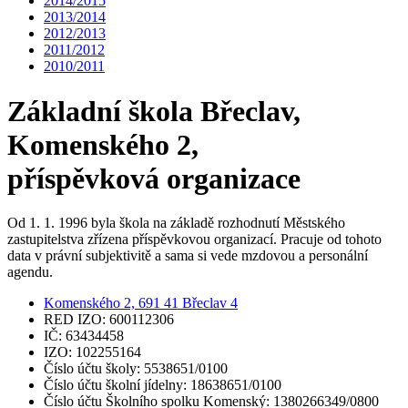
2014/2015
2013/2014
2012/2013
2011/2012
2010/2011
Základní škola Břeclav,
Komenského 2,
příspěvková organizace
Od 1. 1. 1996 byla škola na základě rozhodnutí Městského
zastupitelstva zřízena příspěvkovou organizací. Pracuje od tohoto
data v právní subjektivitě a sama si vede mzdovou a personální
agendu.
Komenského 2, 691 41 Břeclav 4
RED IZO: 600112306
IČ: 63434458
IZO: 102255164
Číslo účtu školy: 5538651/0100
Číslo účtu školní jídelny: 18638651/0100
Číslo účtu Školního spolku Komenský: 1380266349/0800