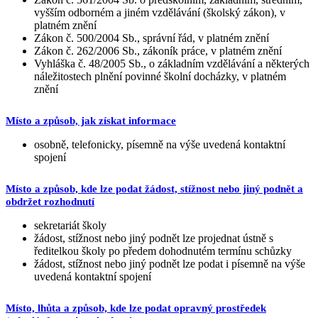
vyšším odborném a jiném vzdělávání (školský zákon), v
platném znění
Zákon č. 500/2004 Sb., správní řád, v platném znění
Zákon č. 262/2006 Sb., zákoník práce, v platném znění
Vyhláška č. 48/2005 Sb., o základním vzdělávání a některých
náležitostech plnění povinné školní docházky, v platném
znění
Místo a způsob, jak získat informace
osobně, telefonicky, písemně na výše uvedená kontaktní
spojení
Místo a způsob, kde lze podat žádost, stížnost nebo jiný podnět a
obdržet rozhodnutí
sekretariát školy
žádost, stížnost nebo jiný podnět lze projednat ústně s
ředitelkou školy po předem dohodnutém termínu schůzky
žádost, stížnost nebo jiný podnět lze podat i písemně na výše
uvedená kontaktní spojení
Místo, lhůta a způsob, kde lze podat opravný prostředek