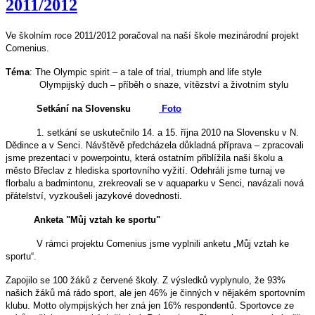
2011/2012
Ve školním roce 2011/2012 poračoval na naší škole mezinárodní projekt
Comenius.
Téma
: The Olympic spirit – a tale of trial, triumph and life style
Olympijský duch – příběh o snaze, vítězství a životním stylu
Setkání na Slovensku
Foto
1. setkání se uskutečnilo 14. a 15. října 2010 na Slovensku v N.
Dědince a v Senci. Návštěvě předcházela důkladná příprava – zpracovali
jsme prezentaci v powerpointu, která ostatním přiblížila naši školu a
město Břeclav z hlediska sportovního vyžití. Odehráli jsme turnaj ve
florbalu a badmintonu, zrekreovali se v aquaparku v Senci, navázali nová
přátelství, vyzkoušeli jazykové dovednosti.
Anketa "Můj vztah ke sportu"
V rámci projektu Comenius jsme vyplnili anketu „Můj vztah ke
sportu“.
Zapojilo se 100 žáků z červené školy. Z výsledků vyplynulo, že 93%
našich žáků má rádo sport, ale jen 46% je činných v nějakém sportovním
klubu. Motto olympijských her zná jen 16% respondentů. Sportovce ze