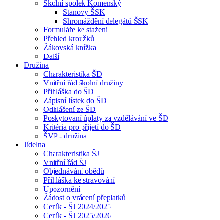
Školní spolek Komenský
Stanovy ŠSK
Shromáždění delegátů ŠSK
Formuláře ke stažení
Přehled kroužků
Žákovská knížka
Další
Družina
Charakteristika ŠD
Vnitřní řád školní družiny
Přihláška do ŠD
Zápisní lístek do ŠD
Odhlášení ze ŠD
Poskytovaní úplaty za vzdělávání ve ŠD
Kritéria pro přijetí do ŠD
ŠVP - družina
Jídelna
Charakteristika ŠJ
Vnitřní řád ŠJ
Objednávání obědů
Přihláška ke stravování
Upozornění
Žádost o vrácení přeplatků
Ceník - ŠJ 2024/2025
Ceník - ŠJ 2025/2026