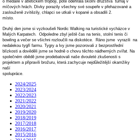
o medaile v atletickém trojboji, poté odehrála školní družstva turnaj v
míčových hrách. Dívky porazily všechny své soupeře v přehazované a
zaslouženě zvítězily, chlapci se utkali v kopané a obsadili 2.
místo.
Druhý den jsme si vyzkoušeli Nordic Walking na turistické vycházce v
Malých Karpatech. Odpoledne zbyl ještě čas na tenis, stolní tenis či
bowling a večer se všichni rozloučili na diskotéce. Ráno jsme vyrazili na
nedalekou tygří farmu. Tygry a lvy jsme pozorovali z bezprostřední
blízkosti a dověděli jsme se hodně o chovu těchto nádherných zvířat. Na
společném obědě jsme prodebatovali naše dvouleté zkušenosti s
projektem a připravili brožuru, která zachycuje nejdůležitější okamžiky
naší
spolupráce.
2024/2025
2023/2024
2022/2023
2021/2022
2020/2021
2019/2020
2018/2019
2017/2018
2016/2017
2015/2016