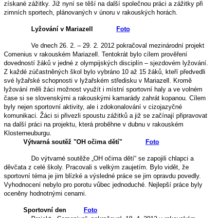
získané zážitky. Již nyní se těší na další společnou práci a zážitky při
zimních sportech, plánovaných v únoru v rakouských horách.
Lyžování v Mariazell
Foto
Ve dnech 26. 2. – 29. 2. 2012 pokračoval mezinárodní projekt
Comenius v rakouském Mariazell. Tentokrát bylo cílem prověření
dovedností žáků v jedné z olympijských disciplín – sjezdovém lyžování.
Z každé zúčastněných škol bylo vybráno 10 až 15 žáků, kteří předvedli
své lyžařské schopnosti v lyžařském středisku v Mariazell. Kromě
lyžování měli žáci možnost využít i místní sportovní haly a ve volném
čase si se slovenskými a rakouskými kamarády zahrát kopanou. Cílem
byly nejen sportovní aktivity,
ale i zdokonalování v cizojazyčné
komunikaci. Žáci si přivezli spoustu zážitků a již se začínají připravovat
na další práci na projektu, která proběhne v dubnu v rakouském
Klosterneuburgu.
Výtvarná soutěž "OH očima dětí"
Foto
Do výtvarné soutěže „OH očima dětí“ se zapojili chlapci a
děvčata z celé školy. Pracovali s velkým zaujetím. Bylo vidět, že
sportovní téma je jim blízké a výsledné práce se jim opravdu povedly.
Vyhodnocení nebylo pro porotu vůbec jednoduché. Nejlepší práce byly
oceněny hodnotnými cenami.
Sportovní den
Foto