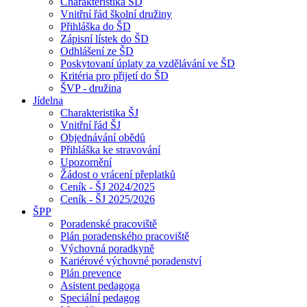
Charakteristika ŠD
Vnitřní řád školní družiny
Přihláška do ŠD
Zápisní lístek do ŠD
Odhlášení ze ŠD
Poskytovaní úplaty za vzdělávání ve ŠD
Kritéria pro přijetí do ŠD
ŠVP - družina
Jídelna
Charakteristika ŠJ
Vnitřní řád ŠJ
Objednávání obědů
Přihláška ke stravování
Upozornění
Žádost o vrácení přeplatků
Ceník - ŠJ 2024/2025
Ceník - ŠJ 2025/2026
ŠPP
Poradenské pracoviště
Plán poradenského pracoviště
Výchovná poradkyně
Kariérové výchovné poradenství
Plán prevence
Asistent pedagoga
Speciální pedagog