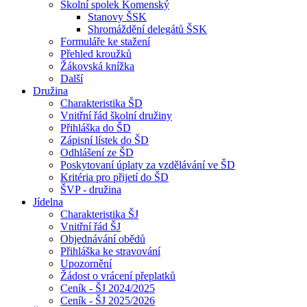
Školní spolek Komenský
Stanovy ŠSK
Shromáždění delegátů ŠSK
Formuláře ke stažení
Přehled kroužků
Žákovská knížka
Další
Družina
Charakteristika ŠD
Vnitřní řád školní družiny
Přihláška do ŠD
Zápisní lístek do ŠD
Odhlášení ze ŠD
Poskytovaní úplaty za vzdělávání ve ŠD
Kritéria pro přijetí do ŠD
ŠVP - družina
Jídelna
Charakteristika ŠJ
Vnitřní řád ŠJ
Objednávání obědů
Přihláška ke stravování
Upozornění
Žádost o vrácení přeplatků
Ceník - ŠJ 2024/2025
Ceník - ŠJ 2025/2026