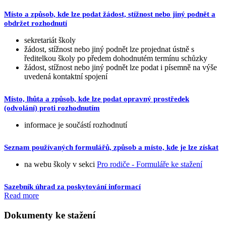
Místo a způsob, kde lze podat žádost, stížnost nebo jiný podnět a
obdržet rozhodnutí
sekretariát školy
žádost, stížnost nebo jiný podnět lze projednat ústně s
ředitelkou školy po předem dohodnutém termínu schůzky
žádost, stížnost nebo jiný podnět lze podat i písemně na výše
uvedená kontaktní spojení
Místo, lhůta a způsob, kde lze podat opravný prostředek
(odvolání) proti rozhodnutím
informace je součástí rozhodnutí
Seznam používaných formulářů, způsob a místo, kde je lze získat
na webu školy v sekci
Pro rodiče - Formuláře ke stažení
Sazebník úhrad za poskytování informací
Read more
Dokumenty ke stažení