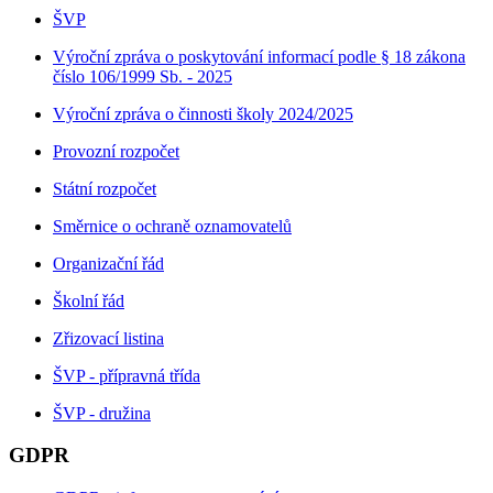
ŠVP
Výroční zpráva o poskytování informací podle § 18 zákona
číslo 106/1999 Sb. - 2025
Výroční zpráva o činnosti školy 2024/2025
Provozní rozpočet
Státní rozpočet
Směrnice o ochraně oznamovatelů
Organizační řád
Školní řád
Zřizovací listina
ŠVP - přípravná třída
ŠVP - družina
GDPR