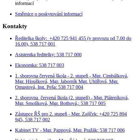
informací
Směrnice o poskytování informací
Kontakty
Ředitelka školy: +420 725 941 455 (v provozu od 7.00 do
16.00), 538 717 001
Asistentka ředitelky: 538 717 000
Ekonomka: 538 717 003
1. sborovna červená škola - 2. stupeň - Mgr. Cimbálková,
Mgr. Hloušková, Mgr. Jaborník Mgr. Uhlířová, Mgr.
Omastová, Ing. Peša: 538 717 004
2. sborovna červená škola (2. stupeň) - Mgr. Pláteníková,
Mgr. Smolíková, Mgr. Bothová,: 538 717 005
Zástupce ŘŠ pro 2. stupeň - Mgr. Zajíček: +420 725 894
945, 538 717 002
Kabinet TV - Mgr. Pappová, Mgr. Pražák: 538 717 006