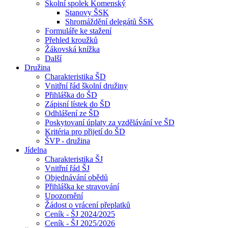
Školní spolek Komenský
Stanovy ŠSK
Shromáždění delegátů ŠSK
Formuláře ke stažení
Přehled kroužků
Žákovská knížka
Další
Družina
Charakteristika ŠD
Vnitřní řád školní družiny
Přihláška do ŠD
Zápisní lístek do ŠD
Odhlášení ze ŠD
Poskytovaní úplaty za vzdělávání ve ŠD
Kritéria pro přijetí do ŠD
ŠVP - družina
Jídelna
Charakteristika ŠJ
Vnitřní řád ŠJ
Objednávání obědů
Přihláška ke stravování
Upozornění
Žádost o vrácení přeplatků
Ceník - ŠJ 2024/2025
Ceník - ŠJ 2025/2026