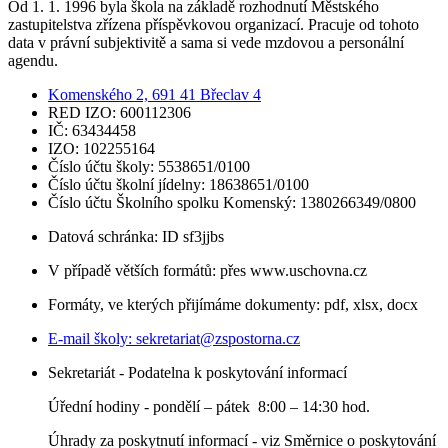
Od 1. 1. 1996 byla škola na základě rozhodnutí Městského
zastupitelstva zřízena příspěvkovou organizací. Pracuje od tohoto
data v právní subjektivitě a sama si vede mzdovou a personální
agendu.
Komenského 2, 691 41 Břeclav 4
RED IZO: 600112306
IČ: 63434458
IZO: 102255164
Číslo účtu školy: 5538651/0100
Číslo účtu školní jídelny: 18638651/0100
Číslo účtu Školního spolku Komenský: 1380266349/0800
Datová schránka: ID sf3jjbs
V případě větších formátů: přes www.uschovna.cz
Formáty, ve kterých přijímáme dokumenty: pdf, xlsx, docx
E-mail školy:
sekretariat@zspostorna.cz
Sekretariát - Podatelna k poskytování informací
Úřední hodiny - p
ondělí – pátek 8:00 – 14:30 hod.
Úhrady za poskytnutí informací - viz Směrnice o poskytování