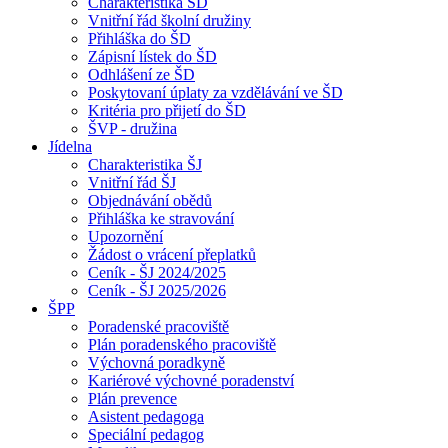
Charakteristika ŠD
Vnitřní řád školní družiny
Přihláška do ŠD
Zápisní lístek do ŠD
Odhlášení ze ŠD
Poskytovaní úplaty za vzdělávání ve ŠD
Kritéria pro přijetí do ŠD
ŠVP - družina
Jídelna
Charakteristika ŠJ
Vnitřní řád ŠJ
Objednávání obědů
Přihláška ke stravování
Upozornění
Žádost o vrácení přeplatků
Ceník - ŠJ 2024/2025
Ceník - ŠJ 2025/2026
ŠPP
Poradenské pracoviště
Plán poradenského pracoviště
Výchovná poradkyně
Kariérové výchovné poradenství
Plán prevence
Asistent pedagoga
Speciální pedagog