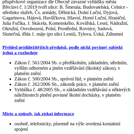
příspěvkové organizace dle Obecně závazné vyhlášky města
Břeclavi č. 1/2019 tvoří ulice: B. Šmerala, Budovatelská, Celnice -
středisko služeb, Čs. armády, Dělnická, Dolní Luční, Dyjová,
Gagarinova, Hájová, Havlíčkova, Hlavní, Horní Luční, Hraniční,
Julia Fučíka, J. Skácela, Komenského, Kovářská, Lesní, Nádražní,
Okružní, Osvobození, Polní, Prostřední, Rovnice, Sadová,
Slunečná, třída 1. máje (po ulici Lesní), Tylova, Úzká, Záhumní
Přehled nejdůležitějších předpisů, podle nichž povinný subjekt
jedná a rozhoduje
Zákon č. 561/2004 Sb. o předškolním, základním, středním,
vyšším odborném a jiném vzdělávání (školský zákon), v
platném znění
Zákon č. 500/2004 Sb., správní řád, v platném znění
Zákon č. 262/2006 Sb., zákoník práce, v platném znění
Vyhláška č. 48/2005 Sb., o základním vzdělávání a některých
náležitostech plnění povinné školní docházky, v platném
znění
Místo a způsob, jak získat informace
osobně, telefonicky, písemně na výše uvedená kontaktní
spojení