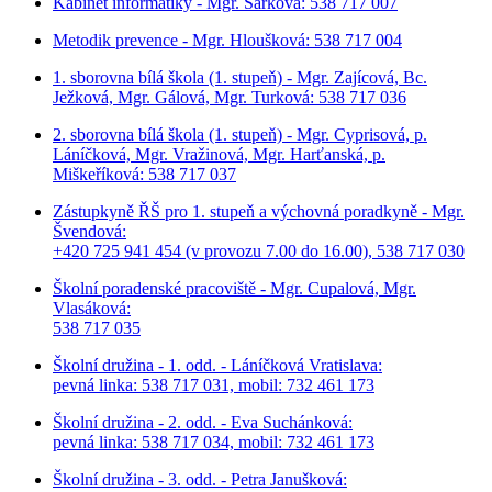
Kabinet informatiky - Mgr. Šárková: 538 717 007
Metodik prevence - Mgr. Hloušková: 538 717 004
1. sborovna bílá škola (1. stupeň) - Mgr. Zajícová, Bc.
Ježková, Mgr. Gálová, Mgr. Turková: 538 717 036
2. sborovna bílá škola (1. stupeň) - Mgr. Cyprisová, p.
Láníčková, Mgr. Vražinová, Mgr. Harťanská, p.
Miškeříková:
538 717 037
Zástupkyně ŘŠ pro 1. stupeň a výchovná poradkyně - Mgr.
Švendová:
+420 725 941 454 (v provozu 7.00 do 16.00), 538 717 030
Školní poradenské pracoviště - Mgr. Cupalová, Mgr.
Vlasáková:
538 717 035
Školní družina - 1. odd. - Láníčková Vratislava:
pevná linka: 538 717 031, mobil: 732 461 173
Školní družina - 2. odd. - Eva Suchánková:
pevná linka: 538 717 034,
mobil: 732 461 173
Školní družina - 3. odd. - Petra Janušková: