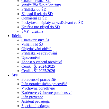
Charakteristika ŠD
Vnitřní řád školní družiny
Přihláška do ŠD
Zápisní lístek do ŠD
Odhlášení ze ŠD
Poskytovaní úplaty za vzdělávání ve ŠD
Kritéria pro přijetí do ŠD
ŠVP - družina
Jídelna
Charakteristika ŠJ
Vnitřní řád ŠJ
Objednávání obědů
Přihláška ke stravování
Upozornění
Žádost o vrácení přeplatků
Ceník - ŠJ 2024/2025
Ceník - ŠJ 2025/2026
ŠPP
Poradenské pracoviště
Plán poradenského pracoviště
Výchovná poradkyně
Kariérové výchovné poradenství
Plán prevence
Asistent pedagoga
Speciální pedagog