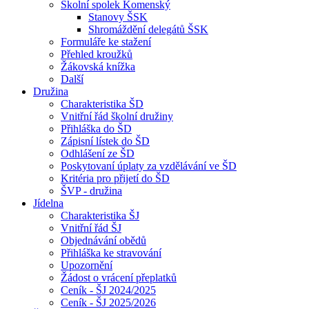
Školní spolek Komenský
Stanovy ŠSK
Shromáždění delegátů ŠSK
Formuláře ke stažení
Přehled kroužků
Žákovská knížka
Další
Družina
Charakteristika ŠD
Vnitřní řád školní družiny
Přihláška do ŠD
Zápisní lístek do ŠD
Odhlášení ze ŠD
Poskytovaní úplaty za vzdělávání ve ŠD
Kritéria pro přijetí do ŠD
ŠVP - družina
Jídelna
Charakteristika ŠJ
Vnitřní řád ŠJ
Objednávání obědů
Přihláška ke stravování
Upozornění
Žádost o vrácení přeplatků
Ceník - ŠJ 2024/2025
Ceník - ŠJ 2025/2026