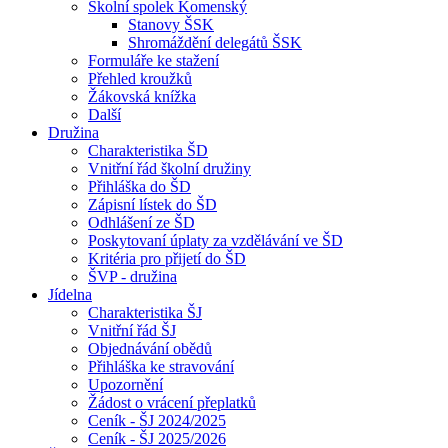
Školní spolek Komenský
Stanovy ŠSK
Shromáždění delegátů ŠSK
Formuláře ke stažení
Přehled kroužků
Žákovská knížka
Další
Družina
Charakteristika ŠD
Vnitřní řád školní družiny
Přihláška do ŠD
Zápisní lístek do ŠD
Odhlášení ze ŠD
Poskytovaní úplaty za vzdělávání ve ŠD
Kritéria pro přijetí do ŠD
ŠVP - družina
Jídelna
Charakteristika ŠJ
Vnitřní řád ŠJ
Objednávání obědů
Přihláška ke stravování
Upozornění
Žádost o vrácení přeplatků
Ceník - ŠJ 2024/2025
Ceník - ŠJ 2025/2026