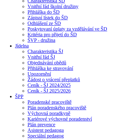
Charakteristika ŠD
Vnitřní řád školní družiny
Přihláška do ŠD
Zápisní lístek do ŠD
Odhlášení ze ŠD
Poskytovaní úplaty za vzdělávání ve ŠD
Kritéria pro přijetí do ŠD
ŠVP - družina
Jídelna
Charakteristika ŠJ
Vnitřní řád ŠJ
Objednávání obědů
Přihláška ke stravování
Upozornění
Žádost o vrácení přeplatků
Ceník - ŠJ 2024/2025
Ceník - ŠJ 2025/2026
ŠPP
Poradenské pracoviště
Plán poradenského pracoviště
Výchovná poradkyně
Kariérové výchovné poradenství
Plán prevence
Asistent pedagoga
Speciální pedagog