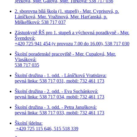
Ježková, Mgr. Gálová, Mgr. Turková: 538 717 036
2. sborovna bílá škola (1. stupeň) - Mgr. Cyprisová, p.
Láníčková, Mgr. Vražinová, Mgr. Harťanská, p.
Miškeříková:
538 717 037
Zástupkyně ŘŠ pro 1. stupeň a výchovná poradkyně - Mgr.
Švendová:
+420 725 941 454 (v provozu 7.00 do 16.00), 538 717 030
Školní poradenské pracoviště - Mgr. Cupalová, Mgr.
Vlasáková:
538 717 035
Školní družina - 1. odd. - Láníčková Vratislava:
pevná linka: 538 717 031, mobil: 732 461 173
Školní družina - 2. odd. - Eva Suchánková:
pevná linka: 538 717 034,
mobil: 732 461 173
Školní družina - 3. odd. - Petra Janušková:
pevná linka: 538 717 033,
mobil: 732 461 173
Školní jídelna:
+420 725 115 646, 515 518 339