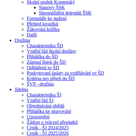
Školní spolek Komenský
Stanovy ŠSK
Shromáždění delegátů ŠSK
Formuláře ke stažení
Přehled kroužků
Žákovská knížka
Další
Družina
Charakteristika ŠD
Vnitřní řád školní družiny
Přihláška do ŠD
Zápisní lístek do ŠD
Odhlášení ze ŠD
Poskytovaní úplaty za vzdělávání ve ŠD
Kritéria pro přijetí do ŠD
ŠVP - družina
Jídelna
Charakteristika ŠJ
Vnitřní řád ŠJ
Objednávání obědů
Přihláška ke stravování
Upozornění
Žádost o vrácení přeplatků
Ceník - ŠJ 2024/2025
Ceník - ŠJ 2025/2026