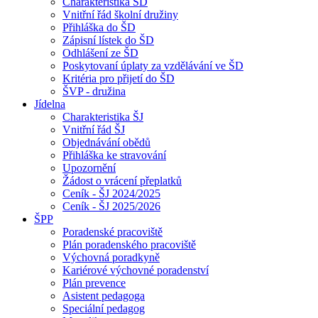
Charakteristika ŠD
Vnitřní řád školní družiny
Přihláška do ŠD
Zápisní lístek do ŠD
Odhlášení ze ŠD
Poskytovaní úplaty za vzdělávání ve ŠD
Kritéria pro přijetí do ŠD
ŠVP - družina
Jídelna
Charakteristika ŠJ
Vnitřní řád ŠJ
Objednávání obědů
Přihláška ke stravování
Upozornění
Žádost o vrácení přeplatků
Ceník - ŠJ 2024/2025
Ceník - ŠJ 2025/2026
ŠPP
Poradenské pracoviště
Plán poradenského pracoviště
Výchovná poradkyně
Kariérové výchovné poradenství
Plán prevence
Asistent pedagoga
Speciální pedagog