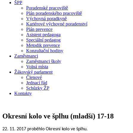
ŠPP
Poradenské pracoviště
Plán poradenského pracoviště
Výchovná poradkyně
Kariérové výchovné poradenství
Plán prevence
Asistent pedagoga
Speciální pedagog
Metodik prevence
Konzultační hodiny
Zaměstnanci
Zaměstnanci školy
Volná místa
Žákovský parlament
Členové
Jednací řád
Schůzky ŽP
Kontakty
Okresní kolo ve šplhu (mladší) 17-18
22. 11. 2017 proběhlo Okresní kolo ve šplhu.