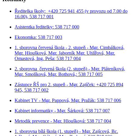
Ředitelka školy: +420 725 941 455 (v provozu od 7.00 do
16.00), 538 717 001
Asistentka ředitelky: 538 717 000
Ekonomka: 538 717 003
1. sborovna červená škola - 2. stupeň - Mgr. Cimbálková,
Mgr. Hloušková, Mgr. Jaborník Mgr. Uhlířová, Mgr.
Omastová, Ing. Peša: 538 717 004
2. sborovna červená škola (2. stupeň) - Mgr. Pláteníková,
Mgr. Smolíková, Mgr. Bothová,: 538 717 005
Zástupce ŘŠ pro 2. stupeň - Mgr. Zajíček: +420 725 894
945, 538 717 002
Kabinet TV - Mgr. Pappová, Mgr. Pražák: 538 717 006
Kabinet informatiky - Mgr. Šárková: 538 717 007
Metodik prevence - Mgr. Hloušková: 538 717 004
1. sborovna bílá škola (1. stupeň) - Mgr. Zajícová, Bc.