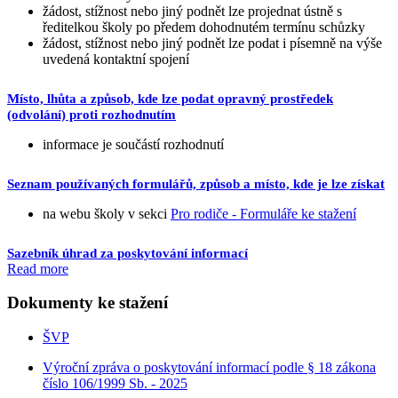
žádost, stížnost nebo jiný podnět lze projednat ústně s
ředitelkou školy po předem dohodnutém termínu schůzky
žádost, stížnost nebo jiný podnět lze podat i písemně na výše
uvedená kontaktní spojení
Místo, lhůta a způsob, kde lze podat opravný prostředek
(odvolání) proti rozhodnutím
informace je součástí rozhodnutí
Seznam používaných formulářů, způsob a místo, kde je lze získat
na webu školy v sekci
Pro rodiče - Formuláře ke stažení
Sazebník úhrad za poskytování informací
Read more
Dokumenty ke stažení
ŠVP
Výroční zpráva o poskytování informací podle § 18 zákona
číslo 106/1999 Sb. - 2025