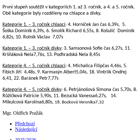
První stupeň soutěžil v kategoriích 1. až 3. ročník, a 4. a 5. ročník.
Obě kategorie byly rozděleny na chlapce a dívky.
Kategorie 1. – 3. ročník chlapci
:
4. Horníček Jan
čas
6,39s, 5
.
Šoška Dominik
6,39s,
6. Smolík Richard
6,55s,
8. Košulič Dominik
6,82s,
10. Rolník Václav
7,07s
Kategorie 1. – 3. ročník dívky
:
3. Samsonová Sofie
čas 6,27s,
11.
Kršňáková Nela
7,76s,
13. Podhradská Nela
8,45s
Kategorie 4. – 5.
r
očník chlapci
:
4. Michalica Filip
čas 4,46s,
5.
Fibich Jiří
4,48s,
9. Karmasýn Albert
5,04s,
18. Vintrlík Ondřej
6,41,
22. Baránek Petr
7,77s
Kategorie 4. – 5.
r
očník dívky
:
6. Petrjánošová Simona
čas 5,70s,
8.
Růžičková Patricie
5,90s,
11. Bezucká Vanessa
6,27s,
14.
Mikulcová Karolína
6,80s,
18. Bozková Veronika
7,32
Mgr. Oldřich Pražák
Předchozí
Následující
2025/2026