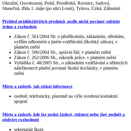
Okružní, Osvobození, Polní, Prostřední, Rovnice, Sadová,
Slunečná, třída 1. máje (po ulici Lesní), Tylova, Úzká, Záhumní
Přehled nejdůležitějších předpisů, podle nichž povinný subjekt
jedná a rozhoduje
Zákon č. 561/2004 Sb. o předškolním, základním, středním,
vyšším odborném a jiném vzdělávání (školský zákon), v
platném znění
Zákon č. 500/2004 Sb., správní řád, v platném znění
Zákon č. 262/2006 Sb., zákoník práce, v platném znění
Vyhláška č. 48/2005 Sb., o základním vzdělávání a některých
náležitostech plnění povinné školní docházky, v platném
znění
Místo a způsob, jak získat informace
osobně, telefonicky, písemně na výše uvedená kontaktní
spojení
Místo a způsob, kde lze podat žádost, stížnost nebo jiný podnět a
obdržet rozhodnutí
sekretariát školy