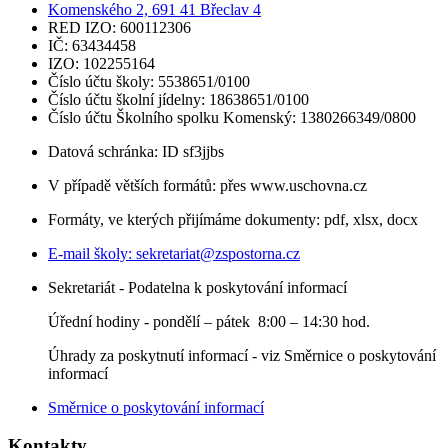
Komenského 2, 691 41 Břeclav 4
RED IZO: 600112306
IČ: 63434458
IZO: 102255164
Číslo účtu školy: 5538651/0100
Číslo účtu školní jídelny: 18638651/0100
Číslo účtu Školního spolku Komenský: 1380266349/0800
Datová schránka: ID sf3jjbs
V případě větších formátů: přes www.uschovna.cz
Formáty, ve kterých přijímáme dokumenty: pdf, xlsx, docx
E-mail školy:
sekretariat@zspostorna.cz
Sekretariát - Podatelna k poskytování informací
Úřední hodiny - p
ondělí – pátek 8:00 – 14:30 hod.
Úhrady za poskytnutí informací - viz Směrnice o poskytování
informací
Směrnice o poskytování informací
Kontakty