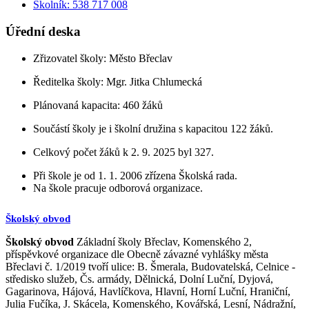
Školník: 538 717 008
Úřední deska
Zřizovatel školy: Město Břeclav
Ředitelka školy: Mgr. Jitka Chlumecká
Plánovaná kapacita: 460 žáků
Součástí školy je i školní družina s kapacitou 122 žáků.
Celkový počet žáků k 2. 9. 2025 byl 327.
Při škole je od 1. 1. 2006 zřízena Školská rada.
Na škole pracuje odborová organizace.
Školský obvod
Školský obvod
Základní školy Břeclav, Komenského 2,
příspěvkové organizace dle Obecně závazné vyhlášky města
Břeclavi č. 1/2019 tvoří ulice: B. Šmerala, Budovatelská, Celnice -
středisko služeb, Čs. armády, Dělnická, Dolní Luční, Dyjová,
Gagarinova, Hájová, Havlíčkova, Hlavní, Horní Luční, Hraniční,
Julia Fučíka, J. Skácela, Komenského, Kovářská, Lesní, Nádražní,