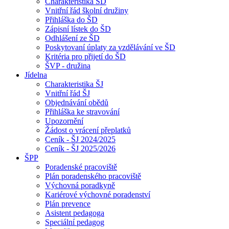
Charakteristika ŠD
Vnitřní řád školní družiny
Přihláška do ŠD
Zápisní lístek do ŠD
Odhlášení ze ŠD
Poskytovaní úplaty za vzdělávání ve ŠD
Kritéria pro přijetí do ŠD
ŠVP - družina
Jídelna
Charakteristika ŠJ
Vnitřní řád ŠJ
Objednávání obědů
Přihláška ke stravování
Upozornění
Žádost o vrácení přeplatků
Ceník - ŠJ 2024/2025
Ceník - ŠJ 2025/2026
ŠPP
Poradenské pracoviště
Plán poradenského pracoviště
Výchovná poradkyně
Kariérové výchovné poradenství
Plán prevence
Asistent pedagoga
Speciální pedagog