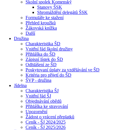
Školní spolek Komenský
Stanovy ŠSK
Shromáždění delegátů ŠSK
Formuláře ke stažení
Přehled kroužků
Žákovská knížka
Další
Družina
Charakteristika ŠD
Vnitřní řád školní družiny
Přihláška do ŠD
Zápisní lístek do ŠD
Odhlášení ze ŠD
Poskytovaní úplaty za vzdělávání ve ŠD
Kritéria pro přijetí do ŠD
ŠVP - družina
Jídelna
Charakteristika ŠJ
Vnitřní řád ŠJ
Objednávání obědů
Přihláška ke stravování
Upozornění
Žádost o vrácení přeplatků
Ceník - ŠJ 2024/2025
Ceník - ŠJ 2025/2026