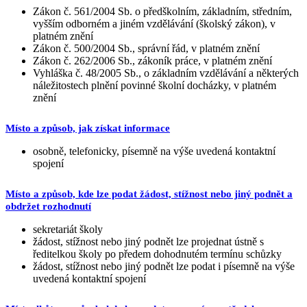
Zákon č. 561/2004 Sb. o předškolním, základním, středním,
vyšším odborném a jiném vzdělávání (školský zákon), v
platném znění
Zákon č. 500/2004 Sb., správní řád, v platném znění
Zákon č. 262/2006 Sb., zákoník práce, v platném znění
Vyhláška č. 48/2005 Sb., o základním vzdělávání a některých
náležitostech plnění povinné školní docházky, v platném
znění
Místo a způsob, jak získat informace
osobně, telefonicky, písemně na výše uvedená kontaktní
spojení
Místo a způsob, kde lze podat žádost, stížnost nebo jiný podnět a
obdržet rozhodnutí
sekretariát školy
žádost, stížnost nebo jiný podnět lze projednat ústně s
ředitelkou školy po předem dohodnutém termínu schůzky
žádost, stížnost nebo jiný podnět lze podat i písemně na výše
uvedená kontaktní spojení