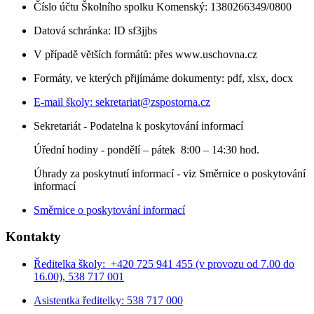
Číslo účtu Školního spolku Komenský: 1380266349/0800
Datová schránka: ID sf3jjbs
V případě větších formátů: přes www.uschovna.cz
Formáty, ve kterých přijímáme dokumenty: pdf, xlsx, docx
E-mail školy:
sekretariat@zspostorna.cz
Sekretariát - Podatelna k poskytování informací
Úřední hodiny - p
ondělí – pátek 8:00 – 14:30 hod.
Úhrady za poskytnutí informací - viz Směrnice o poskytování
informací
Směrnice o poskytování informací
Kontakty
Ředitelka školy: +420 725 941 455 (v provozu od 7.00 do
16.00), 538 717 001
Asistentka ředitelky: 538 717 000