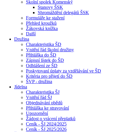
Školní spolek Komenský
Stanovy ŠSK
Shromáždění delegátů ŠSK
Formuláře ke stažení
Přehled kroužků
Žákovská knížka
Další
Družina
Charakteristika ŠD
Vnitřní řád školní družiny
Přihláška do ŠD
Zápisní lístek do ŠD
Odhlášení ze ŠD
Poskytovaní úplaty za vzdělávání ve ŠD
Kritéria pro přijetí do ŠD
ŠVP - družina
Jídelna
Charakteristika ŠJ
Vnitřní řád ŠJ
Objednávání obědů
Přihláška ke stravování
Upozornění
Žádost o vrácení přeplatků
Ceník - ŠJ 2024/2025
Ceník - ŠJ 2025/2026