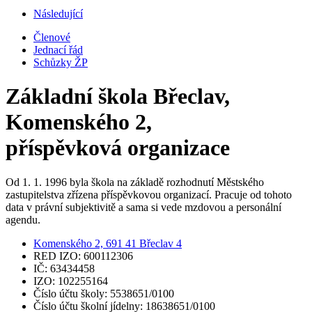
Následující
Členové
Jednací řád
Schůzky ŽP
Základní škola Břeclav,
Komenského 2,
příspěvková organizace
Od 1. 1. 1996 byla škola na základě rozhodnutí Městského
zastupitelstva zřízena příspěvkovou organizací. Pracuje od tohoto
data v právní subjektivitě a sama si vede mzdovou a personální
agendu.
Komenského 2, 691 41 Břeclav 4
RED IZO: 600112306
IČ: 63434458
IZO: 102255164
Číslo účtu školy: 5538651/0100
Číslo účtu školní jídelny: 18638651/0100