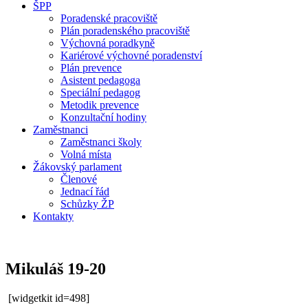
ŠPP
Poradenské pracoviště
Plán poradenského pracoviště
Výchovná poradkyně
Kariérové výchovné poradenství
Plán prevence
Asistent pedagoga
Speciální pedagog
Metodik prevence
Konzultační hodiny
Zaměstnanci
Zaměstnanci školy
Volná místa
Žákovský parlament
Členové
Jednací řád
Schůzky ŽP
Kontakty
Mikuláš 19-20
[widgetkit id=498]