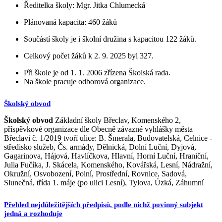
Ředitelka školy: Mgr. Jitka Chlumecká
Plánovaná kapacita: 460 žáků
Součástí školy je i školní družina s kapacitou 122 žáků.
Celkový počet žáků k 2. 9. 2025 byl 327.
Při škole je od 1. 1. 2006 zřízena Školská rada.
Na škole pracuje odborová organizace.
Školský obvod
Školský obvod
Základní školy Břeclav, Komenského 2,
příspěvkové organizace dle Obecně závazné vyhlášky města
Břeclavi č. 1/2019 tvoří ulice: B. Šmerala, Budovatelská, Celnice -
středisko služeb, Čs. armády, Dělnická, Dolní Luční, Dyjová,
Gagarinova, Hájová, Havlíčkova, Hlavní, Horní Luční, Hraniční,
Julia Fučíka, J. Skácela, Komenského, Kovářská, Lesní, Nádražní,
Okružní, Osvobození, Polní, Prostřední, Rovnice, Sadová,
Slunečná, třída 1. máje (po ulici Lesní), Tylova, Úzká, Záhumní
Přehled nejdůležitějších předpisů, podle nichž povinný subjekt
jedná a rozhoduje