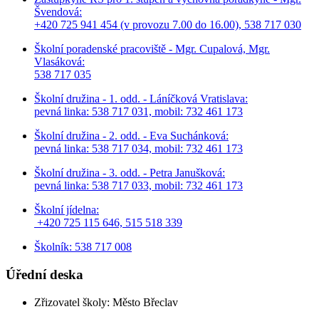
Švendová:
+420 725 941 454 (v provozu 7.00 do 16.00), 538 717 030
Školní poradenské pracoviště - Mgr. Cupalová, Mgr.
Vlasáková:
538 717 035
Školní družina - 1. odd. - Láníčková Vratislava:
pevná linka: 538 717 031, mobil: 732 461 173
Školní družina - 2. odd. - Eva Suchánková:
pevná linka: 538 717 034,
mobil: 732 461 173
Školní družina - 3. odd. - Petra Janušková:
pevná linka: 538 717 033,
mobil: 732 461 173
Školní jídelna:
+420 725 115 646, 515 518 339
Školník: 538 717 008
Úřední deska
Zřizovatel školy: Město Břeclav