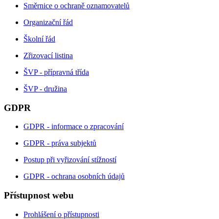
Směrnice o ochraně oznamovatelů
Organizační řád
Školní řád
Zřizovací listina
ŠVP - přípravná třída
ŠVP - družina
GDPR
GDPR - informace o zpracování
GDPR - práva subjektů
Postup při vyřizování stížností
GDPR - ochrana osobních údajů
Přístupnost webu
Prohlášení o přístupnosti