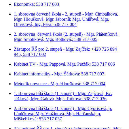
Ekonomka: 538 717 003
1. sborovna červená škola - 2. stupeň - Mgr. Cimbálková,
Mgr. Hloušková, Mgr. Jaborník Mgr. Uhlířová, Mgr.
Omastová, Ing. Peša: 538 717 004
2. sborovna červená škola (2. stupeň) - Mgr. Pláteníková,
Mgr. Smolíková, Mgr. Bothová,: 538 717 005
Zástupce ŘŠ pro 2. stupeň - Mgr. Zajíček: +420 725 894
945, 538 717 002
Kabinet TV - Mgr. Pappová, Mgr. Pražák: 538 717 006
Kabinet informatiky - Mgr. Šárková: 538 717 007
Metodik prevence - Mgr. Hloušková: 538 717 004
1. sborovna bílá škola (1. stupeň) - Mgr. Zajícová, Bc.
Ježková, Mgr. Gálová, Mgr. Turková: 538 717 036
2. sborovna bílá škola (1. stupeň) - Mgr. Cyprisová, p.
Láníčková, Mgr. Vražinová, Mgr. Harťanská, p.
Miškeříková:
538 717 037
Zástupkyně ŘŠ pro 1. stupeň a výchovná poradkyně - Mgr.