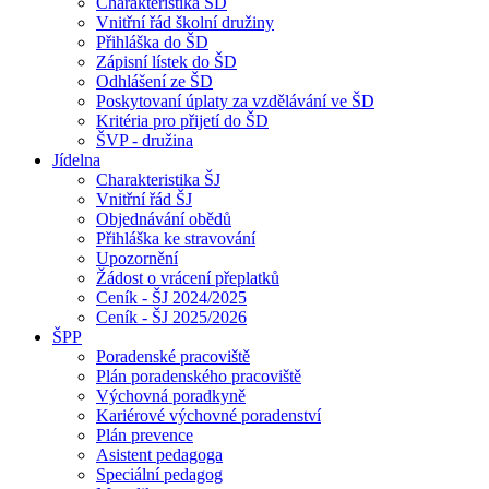
Charakteristika ŠD
Vnitřní řád školní družiny
Přihláška do ŠD
Zápisní lístek do ŠD
Odhlášení ze ŠD
Poskytovaní úplaty za vzdělávání ve ŠD
Kritéria pro přijetí do ŠD
ŠVP - družina
Jídelna
Charakteristika ŠJ
Vnitřní řád ŠJ
Objednávání obědů
Přihláška ke stravování
Upozornění
Žádost o vrácení přeplatků
Ceník - ŠJ 2024/2025
Ceník - ŠJ 2025/2026
ŠPP
Poradenské pracoviště
Plán poradenského pracoviště
Výchovná poradkyně
Kariérové výchovné poradenství
Plán prevence
Asistent pedagoga
Speciální pedagog