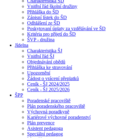
Charakteristika ŠD
Vnitřní řád školní družiny
Přihláška do ŠD
Zápisní lístek do ŠD
Odhlášení ze ŠD
Poskytovaní úplaty za vzdělávání ve ŠD
Kritéria pro přijetí do ŠD
ŠVP - družina
Jídelna
Charakteristika ŠJ
Vnitřní řád ŠJ
Objednávání obědů
Přihláška ke stravování
Upozornění
Žádost o vrácení přeplatků
Ceník - ŠJ 2024/2025
Ceník - ŠJ 2025/2026
ŠPP
Poradenské pracoviště
Plán poradenského pracoviště
Výchovná poradkyně
Kariérové výchovné poradenství
Plán prevence
Asistent pedagoga
Speciální pedagog