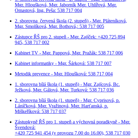
Mgr. Hloušková, Mgr. Jaborník Mgr. Uhlířová, Mgr.
Omastová, Ing. Peša: 538 717 004
2. sborovna červená škola (2. stupeň) - Mgr. Pláteníková,
Mgr. Smolíková, Mgr. Bothová,: 538 717 005
Zástupce ŘŠ pro 2. stupeň - Mgr. Zajíček: +420 725 894
945, 538 717 002
Kabinet TV - Mgr. Pappová, Mgr. Pražák: 538 717 006
Kabinet informatiky - Mgr. Šárková: 538 717 007
Metodik prevence - Mgr. Hloušková: 538 717 004
1. sborovna bílá škola (1. stupeň) - Mgr. Zajícová, Bc.
Ježková, Mgr. Gálová, Mgr. Turková: 538 717 036
2. sborovna bílá škola (1. stupeň) - Mgr. Cyprisová, p.
Láníčková, Mgr. Vražinová, Mgr. Harťanská, p.
Miškeříková:
538 717 037
Zástupkyně ŘŠ pro 1. stupeň a výchovná poradkyně - Mgr.
Švendová:
+420 725 941 454 (v provozu 7.00 do 16.00), 538 717 030