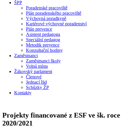
ŠPP
Poradenské pracoviště
Plán poradenského pracoviště
Výchovná poradkyně
Kariérové výchovné poradenství
Plán prevence
Asistent pedagoga
Speciální pedagog
Metodik prevence
Konzultační hodiny
Zaměstnanci
Zaměstnanci školy
Volná místa
Žákovský parlament
Členové
Jednací řád
Schůzky ŽP
Kontakty
Projekty financované z ESF ve šk. roce
2020/2021