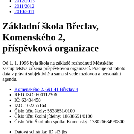
2012/2013
2011/2012
2010/2011
Základní škola Břeclav,
Komenského 2,
příspěvková organizace
Od 1. 1. 1996 byla škola na základě rozhodnutí Městského
zastupitelstva zřízena příspěvkovou organizací. Pracuje od tohoto
data v právní subjektivitě a sama si vede mzdovou a personální
agendu.
Komenského 2, 691 41 Břeclav 4
RED IZO: 600112306
IČ: 63434458
IZO: 102255164
Číslo účtu školy: 5538651/0100
Číslo účtu školní jídelny: 18638651/0100
Číslo účtu Školního spolku Komenský: 1380266349/0800
Datová schránka: ID sf3jjbs