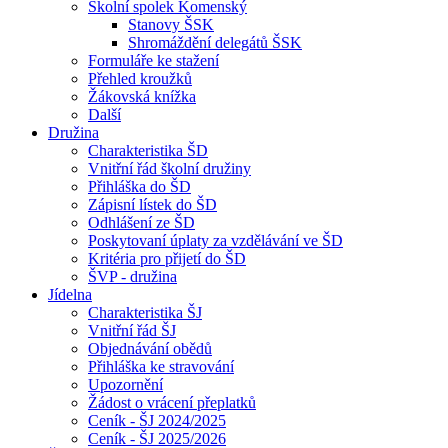
Školní spolek Komenský
Stanovy ŠSK
Shromáždění delegátů ŠSK
Formuláře ke stažení
Přehled kroužků
Žákovská knížka
Další
Družina
Charakteristika ŠD
Vnitřní řád školní družiny
Přihláška do ŠD
Zápisní lístek do ŠD
Odhlášení ze ŠD
Poskytovaní úplaty za vzdělávání ve ŠD
Kritéria pro přijetí do ŠD
ŠVP - družina
Jídelna
Charakteristika ŠJ
Vnitřní řád ŠJ
Objednávání obědů
Přihláška ke stravování
Upozornění
Žádost o vrácení přeplatků
Ceník - ŠJ 2024/2025
Ceník - ŠJ 2025/2026