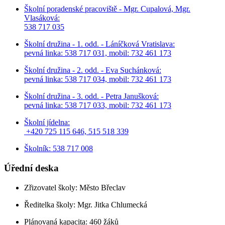
Školní poradenské pracoviště - Mgr. Cupalová, Mgr.
Vlasáková:
538 717 035
Školní družina - 1. odd. - Láníčková Vratislava:
pevná linka: 538 717 031, mobil: 732 461 173
Školní družina - 2. odd. - Eva Suchánková:
pevná linka: 538 717 034,
mobil: 732 461 173
Školní družina - 3. odd. - Petra Janušková:
pevná linka: 538 717 033,
mobil: 732 461 173
Školní jídelna:
+420 725 115 646, 515 518 339
Školník: 538 717 008
Úřední deska
Zřizovatel školy: Město Břeclav
Ředitelka školy: Mgr. Jitka Chlumecká
Plánovaná kapacita: 460 žáků