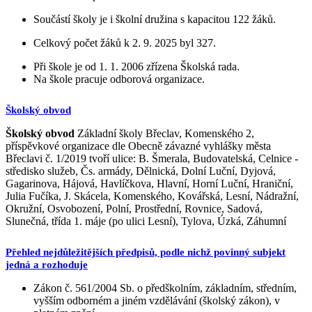
Součástí školy je i školní družina s kapacitou 122 žáků.
Celkový počet žáků k 2. 9. 2025 byl 327.
Při škole je od 1. 1. 2006 zřízena Školská rada.
Na škole pracuje odborová organizace.
Školský obvod
Školský obvod
Základní školy Břeclav, Komenského 2,
příspěvkové organizace dle Obecně závazné vyhlášky města
Břeclavi č. 1/2019 tvoří ulice: B. Šmerala, Budovatelská, Celnice -
středisko služeb, Čs. armády, Dělnická, Dolní Luční, Dyjová,
Gagarinova, Hájová, Havlíčkova, Hlavní, Horní Luční, Hraniční,
Julia Fučíka, J. Skácela, Komenského, Kovářská, Lesní, Nádražní,
Okružní, Osvobození, Polní, Prostřední, Rovnice, Sadová,
Slunečná, třída 1. máje (po ulici Lesní), Tylova, Úzká, Záhumní
Přehled nejdůležitějších předpisů, podle nichž povinný subjekt
jedná a rozhoduje
Zákon č. 561/2004 Sb. o předškolním, základním, středním,
vyšším odborném a jiném vzdělávání (školský zákon), v