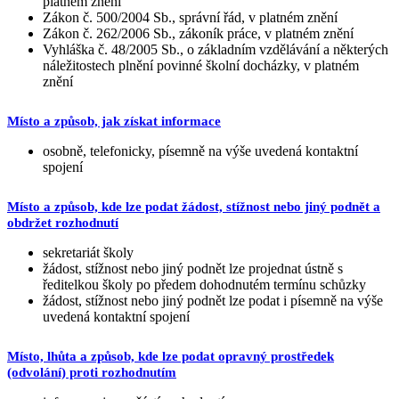
platném znění
Zákon č. 500/2004 Sb., správní řád, v platném znění
Zákon č. 262/2006 Sb., zákoník práce, v platném znění
Vyhláška č. 48/2005 Sb., o základním vzdělávání a některých
náležitostech plnění povinné školní docházky, v platném
znění
Místo a způsob, jak získat informace
osobně, telefonicky, písemně na výše uvedená kontaktní
spojení
Místo a způsob, kde lze podat žádost, stížnost nebo jiný podnět a
obdržet rozhodnutí
sekretariát školy
žádost, stížnost nebo jiný podnět lze projednat ústně s
ředitelkou školy po předem dohodnutém termínu schůzky
žádost, stížnost nebo jiný podnět lze podat i písemně na výše
uvedená kontaktní spojení
Místo, lhůta a způsob, kde lze podat opravný prostředek
(odvolání) proti rozhodnutím