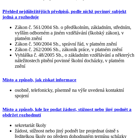
Přehled nejdůležitějších předpisů, podle nichž povinný subjekt
jedná a rozhoduje
Zákon č. 561/2004 Sb. o předškolním, základním, středním,
vyšším odborném a jiném vzdělávání (školský zákon), v
platném znění
Zákon č. 500/2004 Sb., správní řád, v platném znění
Zákon č. 262/2006 Sb., zákoník práce, v platném znění
Vyhláška č. 48/2005 Sb., o základním vzdělávání a některých
náležitostech plnění povinné školní docházky, v platném
znění
Místo a způsob, jak získat informace
osobně, telefonicky, písemně na výše uvedená kontaktní
spojení
Místo a způsob, kde lze podat žádost, stížnost nebo jiný podnět a
obdržet rozhodnutí
sekretariát školy
žádost, stížnost nebo jiný podnět lze projednat ústně s
ředitelkou školy po předem dohodnutém termínu schůzky