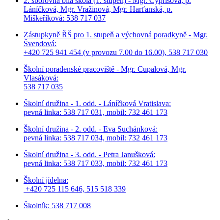
2. sborovna bílá škola (1. stupeň) - Mgr. Cyprisová, p.
Láníčková, Mgr. Vražinová, Mgr. Harťanská, p.
Miškeříková:
538 717 037
Zástupkyně ŘŠ pro 1. stupeň a výchovná poradkyně - Mgr.
Švendová:
+420 725 941 454 (v provozu 7.00 do 16.00), 538 717 030
Školní poradenské pracoviště - Mgr. Cupalová, Mgr.
Vlasáková:
538 717 035
Školní družina - 1. odd. - Láníčková Vratislava:
pevná linka: 538 717 031, mobil: 732 461 173
Školní družina - 2. odd. - Eva Suchánková:
pevná linka: 538 717 034,
mobil: 732 461 173
Školní družina - 3. odd. - Petra Janušková:
pevná linka: 538 717 033,
mobil: 732 461 173
Školní jídelna:
+420 725 115 646, 515 518 339
Školník: 538 717 008