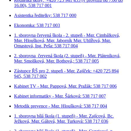
Ředitelka školy: +420 725 941 455 (v provozu od 7.00 do
16.00), 538 717 001
Asistentka ředitelky: 538 717 000
Ekonomka: 538 717 003
1. sborovna červená škola - 2. stupeň - Mgr. Cimbálková,
Mgr. Hloušková, Mgr. Jaborník Mgr. Uhlířová, Mgr.
Omastová, Ing. Peša: 538 717 004
2. sborovna červená škola (2. stupeň) - Mgr. Pláteníková,
Mgr. Smolíková, Mgr. Bothová,: 538 717 005
Zástupce ŘŠ pro 2. stupeň - Mgr. Zajíček: +420 725 894
945, 538 717 002
Kabinet TV - Mgr. Pappová, Mgr. Pražák: 538 717 006
Kabinet informatiky - Mgr. Šárková: 538 717 007
Metodik prevence - Mgr. Hloušková: 538 717 004
1. sborovna bílá škola (1. stupeň) - Mgr. Zajícová, Bc.
Ježková, Mgr. Gálová, Mgr. Turková: 538 717 036