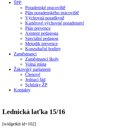
ŠPP
Poradenské pracoviště
Plán poradenského pracoviště
Výchovná poradkyně
Kariérové výchovné poradenství
Plán prevence
Asistent pedagoga
Speciální pedagog
Metodik prevence
Konzultační hodiny
Zaměstnanci
Zaměstnanci školy
Volná místa
Žákovský parlament
Členové
Jednací řád
Schůzky ŽP
Kontakty
Lednická laťka 15/16
[widgetkit id=102]