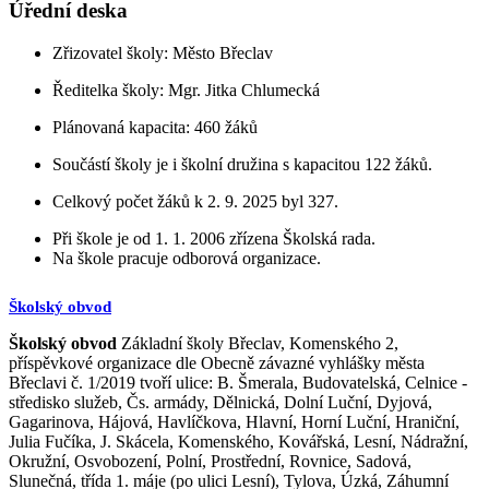
Úřední deska
Zřizovatel školy: Město Břeclav
Ředitelka školy: Mgr. Jitka Chlumecká
Plánovaná kapacita: 460 žáků
Součástí školy je i školní družina s kapacitou 122 žáků.
Celkový počet žáků k 2. 9. 2025 byl 327.
Při škole je od 1. 1. 2006 zřízena Školská rada.
Na škole pracuje odborová organizace.
Školský obvod
Školský obvod
Základní školy Břeclav, Komenského 2,
příspěvkové organizace dle Obecně závazné vyhlášky města
Břeclavi č. 1/2019 tvoří ulice: B. Šmerala, Budovatelská, Celnice -
středisko služeb, Čs. armády, Dělnická, Dolní Luční, Dyjová,
Gagarinova, Hájová, Havlíčkova, Hlavní, Horní Luční, Hraniční,
Julia Fučíka, J. Skácela, Komenského, Kovářská, Lesní, Nádražní,
Okružní, Osvobození, Polní, Prostřední, Rovnice, Sadová,
Slunečná, třída 1. máje (po ulici Lesní), Tylova, Úzká, Záhumní