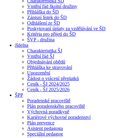
Charakteristika ŠD
Vnitřní řád školní družiny
Přihláška do ŠD
Zápisní lístek do ŠD
Odhlášení ze ŠD
Poskytovaní úplaty za vzdělávání ve ŠD
Kritéria pro přijetí do ŠD
ŠVP - družina
Jídelna
Charakteristika ŠJ
Vnitřní řád ŠJ
Objednávání obědů
Přihláška ke stravování
Upozornění
Žádost o vrácení přeplatků
Ceník - ŠJ 2024/2025
Ceník - ŠJ 2025/2026
ŠPP
Poradenské pracoviště
Plán poradenského pracoviště
Výchovná poradkyně
Kariérové výchovné poradenství
Plán prevence
Asistent pedagoga
Speciální pedagog