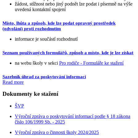
žádost, stížnost nebo jiný podnět lze podat i písemně na výše
uvedená kontaktní spojení
Místo, lhůta a způsob, kde lze podat opravný prostředek
(odvolání) proti rozhodnutím
informace je součástí rozhodnutí
Seznam používaných formulářů, způsob a místo, kde je lze získat
na webu školy v sekci
Pro rodiče - Formuláře ke stažení
Sazebník úhrad za poskytování informací
Read more
Dokumenty ke stažení
ŠVP
Výroční zpráva o poskytování informací podle § 18 zákona
číslo 106/1999 Sb. - 2025
Výroční zpráva o činnosti školy 2024/2025