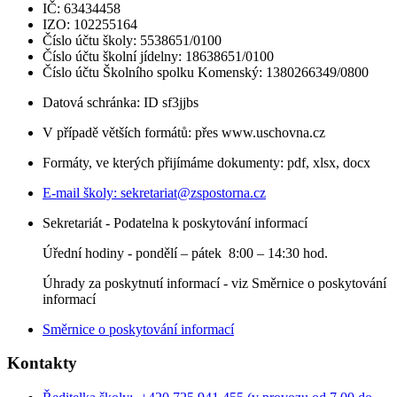
IČ: 63434458
IZO: 102255164
Číslo účtu školy: 5538651/0100
Číslo účtu školní jídelny: 18638651/0100
Číslo účtu Školního spolku Komenský: 1380266349/0800
Datová schránka: ID sf3jjbs
V případě větších formátů: přes www.uschovna.cz
Formáty, ve kterých přijímáme dokumenty: pdf, xlsx, docx
E-mail školy:
sekretariat@zspostorna.cz
Sekretariát - Podatelna k poskytování informací
Úřední hodiny - p
ondělí – pátek 8:00 – 14:30 hod.
Úhrady za poskytnutí informací - viz Směrnice o poskytování
informací
Směrnice o poskytování informací
Kontakty