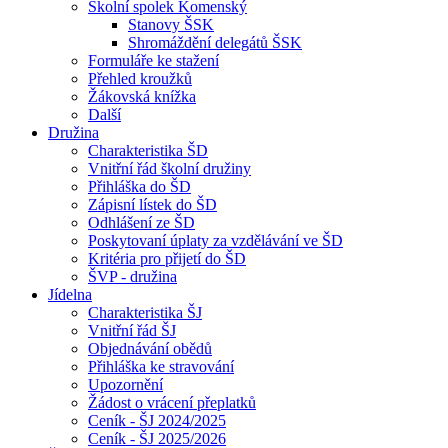
Školní spolek Komenský
Stanovy ŠSK
Shromáždění delegátů ŠSK
Formuláře ke stažení
Přehled kroužků
Žákovská knížka
Další
Družina
Charakteristika ŠD
Vnitřní řád školní družiny
Přihláška do ŠD
Zápisní lístek do ŠD
Odhlášení ze ŠD
Poskytovaní úplaty za vzdělávání ve ŠD
Kritéria pro přijetí do ŠD
ŠVP - družina
Jídelna
Charakteristika ŠJ
Vnitřní řád ŠJ
Objednávání obědů
Přihláška ke stravování
Upozornění
Žádost o vrácení přeplatků
Ceník - ŠJ 2024/2025
Ceník - ŠJ 2025/2026