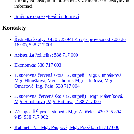
Úhrady za poskytnutí informací - viz Směrnice o poskytování
informací
Směrnice o poskytování informací
Kontakty
Ředitelka školy: +420 725 941 455 (v provozu od 7.00 do
16.00), 538 717 001
Asistentka ředitelky: 538 717 000
Ekonomka: 538 717 003
1. sborovna červená škola - 2. stupeň - Mgr. Cimbálková,
Mgr. Hloušková, Mgr. Jaborník Mgr. Uhlířová, Mgr.
Omastová, Ing. Peša: 538 717 004
2. sborovna červená škola (2. stupeň) - Mgr. Pláteníková,
Mgr. Smolíková, Mgr. Bothová,: 538 717 005
Zástupce ŘŠ pro 2. stupeň - Mgr. Zajíček: +420 725 894
945, 538 717 002
Kabinet TV - Mgr. Pappová, Mgr. Pražák: 538 717 006