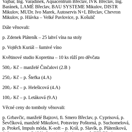
Vajbar, Ing. Varadínek, Aquacentrum Břeclav, IVK Břeclav, Ing.
Baránek, LAMÉ Břeclav, BAU SYSTEME Mikulov, DISTR
Mikulov, MUDr. Ivo Marek, Autoservis N+L Břeclav, Chevron
Mikulov, p. Hlávka – Velké Pavlovice, p. Košulič
Dále věnovali:
p. Zdenek Pláteník – 25 lahví vína na stoly
p. Vojtěch Kuriál – šumivé víno
Květinové studio Kopretina – 10 ks růží pro děvčata
500,- Kč – manželé Činčalovi (2.B )
250,- Kč – p. Štefka (4.A)
200,- Kč – p. Helešicová (4.A)
100,- Kč – p. Letáková (9.A)
Věcné ceny do tomboly věnovali:
p. Grbavčic, manželé Bajzovi, fi. Smero Břeclav, p. Cyprisová, p.
Ševčíková, manželé Mikušovi, Potraviny Poštorná, p. Suchomelová,
p. Prokeš, Impuls móda, K-soft – p. Král, p. Slavík, p. Pláteníková,