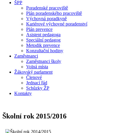
ŠPP
Poradenské pracoviště
Plán poradenského pracoviště
Výchovná poradkyně
Kariérové výchovné poradenství
Plán prevence
Asistent pedagoga
Speciální pedagog
Metodik prevence
Konzultační hodiny
Zaměstnanci
Zaměstnanci školy
Volná místa
Žákovský parlament
Členové
Jednací řád
Schůzky ŽP
Kontakty
Školní rok 2015/2016