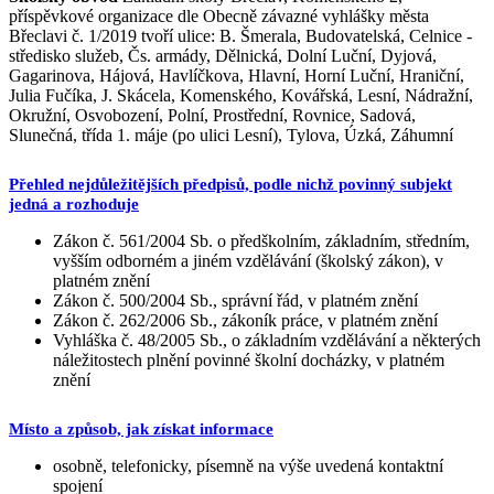
příspěvkové organizace dle Obecně závazné vyhlášky města
Břeclavi č. 1/2019 tvoří ulice: B. Šmerala, Budovatelská, Celnice -
středisko služeb, Čs. armády, Dělnická, Dolní Luční, Dyjová,
Gagarinova, Hájová, Havlíčkova, Hlavní, Horní Luční, Hraniční,
Julia Fučíka, J. Skácela, Komenského, Kovářská, Lesní, Nádražní,
Okružní, Osvobození, Polní, Prostřední, Rovnice, Sadová,
Slunečná, třída 1. máje (po ulici Lesní), Tylova, Úzká, Záhumní
Přehled nejdůležitějších předpisů, podle nichž povinný subjekt
jedná a rozhoduje
Zákon č. 561/2004 Sb. o předškolním, základním, středním,
vyšším odborném a jiném vzdělávání (školský zákon), v
platném znění
Zákon č. 500/2004 Sb., správní řád, v platném znění
Zákon č. 262/2006 Sb., zákoník práce, v platném znění
Vyhláška č. 48/2005 Sb., o základním vzdělávání a některých
náležitostech plnění povinné školní docházky, v platném
znění
Místo a způsob, jak získat informace
osobně, telefonicky, písemně na výše uvedená kontaktní
spojení