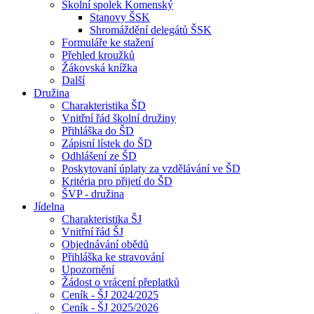
Školní spolek Komenský
Stanovy ŠSK
Shromáždění delegátů ŠSK
Formuláře ke stažení
Přehled kroužků
Žákovská knížka
Další
Družina
Charakteristika ŠD
Vnitřní řád školní družiny
Přihláška do ŠD
Zápisní lístek do ŠD
Odhlášení ze ŠD
Poskytovaní úplaty za vzdělávání ve ŠD
Kritéria pro přijetí do ŠD
ŠVP - družina
Jídelna
Charakteristika ŠJ
Vnitřní řád ŠJ
Objednávání obědů
Přihláška ke stravování
Upozornění
Žádost o vrácení přeplatků
Ceník - ŠJ 2024/2025
Ceník - ŠJ 2025/2026