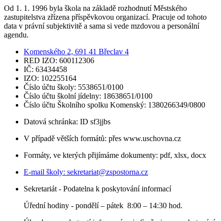
Od 1. 1. 1996 byla škola na základě rozhodnutí Městského
zastupitelstva zřízena příspěvkovou organizací. Pracuje od tohoto
data v právní subjektivitě a sama si vede mzdovou a personální
agendu.
Komenského 2, 691 41 Břeclav 4
RED IZO: 600112306
IČ: 63434458
IZO: 102255164
Číslo účtu školy: 5538651/0100
Číslo účtu školní jídelny: 18638651/0100
Číslo účtu Školního spolku Komenský: 1380266349/0800
Datová schránka: ID sf3jjbs
V případě větších formátů: přes www.uschovna.cz
Formáty, ve kterých přijímáme dokumenty: pdf, xlsx, docx
E-mail školy:
sekretariat@zspostorna.cz
Sekretariát - Podatelna k poskytování informací
Úřední hodiny - p
ondělí – pátek 8:00 – 14:30 hod.