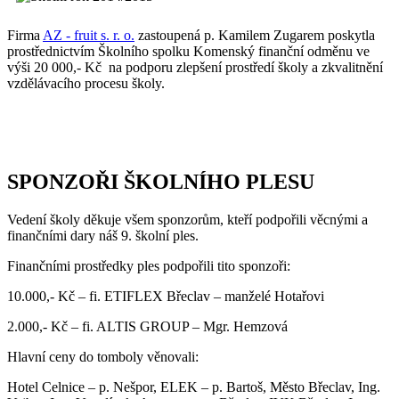
Firma
AZ - fruit s. r. o.
zastoupená p. Kamilem Zugarem poskytla
prostřednictvím Školního spolku Komenský finanční odměnu ve
výši 20 000,- Kč na podporu zlepšení prostředí školy a zkvalitnění
vzdělávacího procesu školy.
SPONZOŘI ŠKOLNÍHO PLESU
Vedení školy děkuje všem sponzorům, kteří podpořili věcnými a
finančními dary náš 9. školní ples.
Finančními prostředky ples podpořili tito sponzoři:
10.000,- Kč – fi. ETIFLEX Břeclav – manželé Hotařovi
2.000,- Kč – fi. ALTIS GROUP – Mgr. Hemzová
Hlavní ceny do tomboly věnovali:
Hotel Celnice – p. Nešpor, ELEK – p. Bartoš, Město Břeclav, Ing.