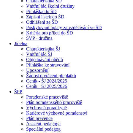
Charakteristika ŠD
Vnitřní řád školní družiny
Přihláška do ŠD
Zápisní lístek do ŠD
Odhlášení ze ŠD
Poskytovaní úplaty za vzdělávání ve ŠD
Kritéria pro přijetí do ŠD
ŠVP - družina
Jídelna
Charakteristika ŠJ
Vnitřní řád ŠJ
Objednávání obědů
Přihláška ke stravování
Upozornění
Žádost o vrácení přeplatků
Ceník - ŠJ 2024/2025
Ceník - ŠJ 2025/2026
ŠPP
Poradenské pracoviště
Plán poradenského pracoviště
Výchovná poradkyně
Kariérové výchovné poradenství
Plán prevence
Asistent pedagoga
Speciální pedagog