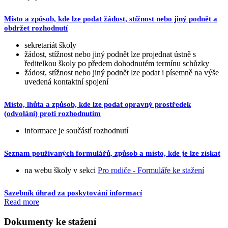
Místo a způsob, kde lze podat žádost, stížnost nebo jiný podnět a
obdržet rozhodnutí
sekretariát školy
žádost, stížnost nebo jiný podnět lze projednat ústně s
ředitelkou školy po předem dohodnutém termínu schůzky
žádost, stížnost nebo jiný podnět lze podat i písemně na výše
uvedená kontaktní spojení
Místo, lhůta a způsob, kde lze podat opravný prostředek
(odvolání) proti rozhodnutím
informace je součástí rozhodnutí
Seznam používaných formulářů, způsob a místo, kde je lze získat
na webu školy v sekci
Pro rodiče - Formuláře ke stažení
Sazebník úhrad za poskytování informací
Read more
Dokumenty ke stažení