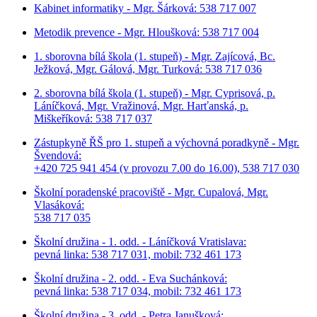
Kabinet informatiky - Mgr. Šárková: 538 717 007
Metodik prevence - Mgr. Hloušková: 538 717 004
1. sborovna bílá škola (1. stupeň) - Mgr. Zajícová, Bc.
Ježková, Mgr. Gálová, Mgr. Turková: 538 717 036
2. sborovna bílá škola (1. stupeň) - Mgr. Cyprisová, p.
Láníčková, Mgr. Vražinová, Mgr. Harťanská, p.
Miškeříková:
538 717 037
Zástupkyně ŘŠ pro 1. stupeň a výchovná poradkyně - Mgr.
Švendová:
+420 725 941 454 (v provozu 7.00 do 16.00), 538 717 030
Školní poradenské pracoviště - Mgr. Cupalová, Mgr.
Vlasáková:
538 717 035
Školní družina - 1. odd. - Láníčková Vratislava:
pevná linka: 538 717 031, mobil: 732 461 173
Školní družina - 2. odd. - Eva Suchánková:
pevná linka: 538 717 034,
mobil: 732 461 173
Školní družina - 3. odd. - Petra Janušková: