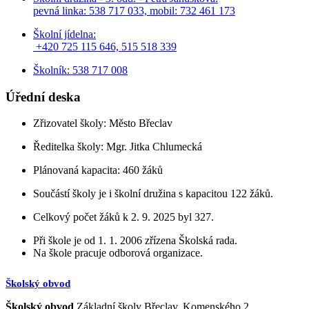
pevná linka: 538 717 033,
mobil: 732 461 173
Školní jídelna:
+420 725 115 646, 515 518 339
Školník: 538 717 008
Úřední deska
Zřizovatel školy: Město Břeclav
Ředitelka školy: Mgr. Jitka Chlumecká
Plánovaná kapacita: 460 žáků
Součástí školy je i školní družina s kapacitou 122 žáků.
Celkový počet žáků k 2. 9. 2025 byl 327.
Při škole je od 1. 1. 2006 zřízena Školská rada.
Na škole pracuje odborová organizace.
Školský obvod
Školský obvod
Základní školy Břeclav, Komenského 2,