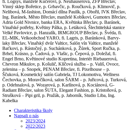
fi. Logsys, manželé Kučerovi, p. Neuhauserová, ZFP Břeclav,
Vinný sklep Bořetice, p. Grbavčic, p. Roučková, p. Klimovič, p.
Nelibová, M-fashion, Domácí dílna Paulík, p. Obořil, IVK Břeclav,
Ing. Baránek, Město Břeclav, manželé Kobíkovi, Gumotex Břeclav,
Adria Gold Nivnice, banka ERA, Květinka Břeclav, p. Baránek,
Vinařské potřeby, Květiny Pálka, p. Letáková, Šlechtitelská stanice
Velké Pavlovice, p. Hanzalík, IRMGROUP Břeclav, p. Švéda, fi.
EL-MIK, Velkoobchod YARO, fi. Lagris, p. Baránková, Barvy-
laky Břeclav, Vinařský dvůr Valtice, Salón vín Valtice, manželé
Baťkovi, p. Rástočný, p. Suchánková, p. Žůrek, Sport Ručka, p.
Brhel, Krásno, p. Čadová, p. Vlašic, p. Čepová, p. Doležal, fi.
Engel Brno, Květinové studio Kopretina, Interiér Riebauerová,
Chevron Mikulov, p. Košulič, Klíčová služba – p. Vališ, Ovoce,
zelenina – p. Snopek, PENAM Břeclav, fi. Pixelhouse – p.
Ščuková, Kosmetický salón Gabriela, TJ Lokomotiva, Wellness
Čechovka, p. Moravčíková, salon ŠARM – p. Juřicová, p. Turková,
p. Odehnalová, p. Wozarová, p. Karlínová, p. Kociánová, G-
Radiant Břeclav, salon ŠUTA, Elegant Fashion, p. Kristoňová, p.
Strušková – Pipi gril, p. Pražák, p. Jaborník, Studio Liba, Ing.
Kabelka
Charakteristika školy
Napsali o nás
2023/2024
2022/2023