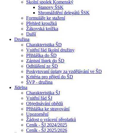
Školní spolek Komenský
Stanovy ŠSK
Shromáždění delegátů ŠSK
Formuláře ke stažení
Přehled kroužků
Žákovská knížka
Další
Družina
Charakteristika ŠD
Vnitřní řád školní družiny
Přihláška do ŠD
Zápisní lístek do ŠD
Odhlášení ze ŠD
Poskytovaní úplaty za vzdělávání ve ŠD
Kritéria pro přijetí do ŠD
ŠVP - družina
Jídelna
Charakteristika ŠJ
Vnitřní řád ŠJ
Objednávání obědů
Přihláška ke stravování
Upozornění
Žádost o vrácení přeplatků
Ceník - ŠJ 2024/2025
Ceník - ŠJ 2025/2026