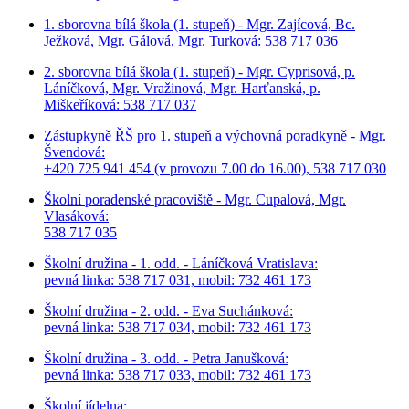
1. sborovna bílá škola (1. stupeň) - Mgr. Zajícová, Bc.
Ježková, Mgr. Gálová, Mgr. Turková: 538 717 036
2. sborovna bílá škola (1. stupeň) - Mgr. Cyprisová, p.
Láníčková, Mgr. Vražinová, Mgr. Harťanská, p.
Miškeříková:
538 717 037
Zástupkyně ŘŠ pro 1. stupeň a výchovná poradkyně - Mgr.
Švendová:
+420 725 941 454 (v provozu 7.00 do 16.00), 538 717 030
Školní poradenské pracoviště - Mgr. Cupalová, Mgr.
Vlasáková:
538 717 035
Školní družina - 1. odd. - Láníčková Vratislava:
pevná linka: 538 717 031, mobil: 732 461 173
Školní družina - 2. odd. - Eva Suchánková:
pevná linka: 538 717 034,
mobil: 732 461 173
Školní družina - 3. odd. - Petra Janušková:
pevná linka: 538 717 033,
mobil: 732 461 173
Školní jídelna: