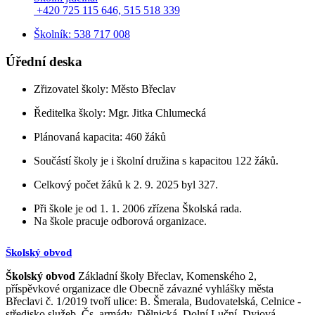
+420 725 115 646, 515 518 339
Školník: 538 717 008
Úřední deska
Zřizovatel školy: Město Břeclav
Ředitelka školy: Mgr. Jitka Chlumecká
Plánovaná kapacita: 460 žáků
Součástí školy je i školní družina s kapacitou 122 žáků.
Celkový počet žáků k 2. 9. 2025 byl 327.
Při škole je od 1. 1. 2006 zřízena Školská rada.
Na škole pracuje odborová organizace.
Školský obvod
Školský obvod
Základní školy Břeclav, Komenského 2,
příspěvkové organizace dle Obecně závazné vyhlášky města
Břeclavi č. 1/2019 tvoří ulice: B. Šmerala, Budovatelská, Celnice -
středisko služeb, Čs. armády, Dělnická, Dolní Luční, Dyjová,