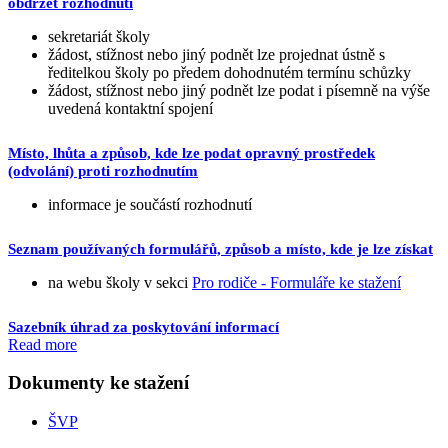
obdržet rozhodnutí
sekretariát školy
žádost, stížnost nebo jiný podnět lze projednat ústně s
ředitelkou školy po předem dohodnutém termínu schůzky
žádost, stížnost nebo jiný podnět lze podat i písemně na výše
uvedená kontaktní spojení
Místo, lhůta a způsob, kde lze podat opravný prostředek
(odvolání) proti rozhodnutím
informace je součástí rozhodnutí
Seznam používaných formulářů, způsob a místo, kde je lze získat
na webu školy v sekci
Pro rodiče - Formuláře ke stažení
Sazebník úhrad za poskytování informací
Read more
Dokumenty ke stažení
ŠVP