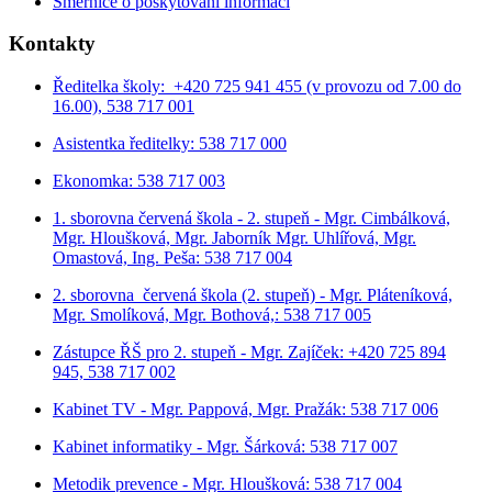
Směrnice o poskytování informací
Kontakty
Ředitelka školy: +420 725 941 455 (v provozu od 7.00 do
16.00), 538 717 001
Asistentka ředitelky: 538 717 000
Ekonomka: 538 717 003
1. sborovna červená škola - 2. stupeň - Mgr. Cimbálková,
Mgr. Hloušková, Mgr. Jaborník Mgr. Uhlířová, Mgr.
Omastová, Ing. Peša: 538 717 004
2. sborovna červená škola (2. stupeň) - Mgr. Pláteníková,
Mgr. Smolíková, Mgr. Bothová,: 538 717 005
Zástupce ŘŠ pro 2. stupeň - Mgr. Zajíček: +420 725 894
945, 538 717 002
Kabinet TV - Mgr. Pappová, Mgr. Pražák: 538 717 006
Kabinet informatiky - Mgr. Šárková: 538 717 007
Metodik prevence - Mgr. Hloušková: 538 717 004