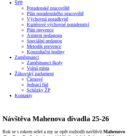
ŠPP
Poradenské pracoviště
Plán poradenského pracoviště
Výchovná poradkyně
Kariérové výchovné poradenství
Plán prevence
Asistent pedagoga
Speciální pedagog
Metodik prevence
Konzultační hodiny
Zaměstnanci
Zaměstnanci školy
Volná místa
Žákovský parlament
Členové
Jednací řád
Schůzky ŽP
Kontakty
Návštěva Mahenova divadla 25-26
Rok se s rokem sešel a my se opět rozhodli navštívit
Mahenovo