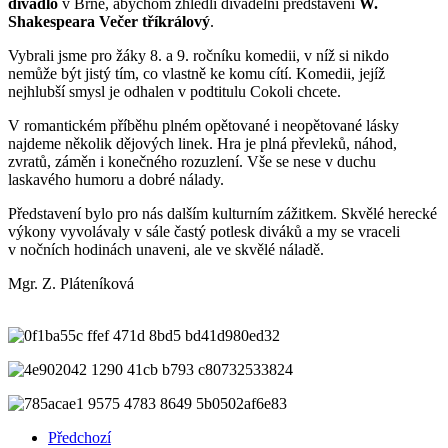
divadlo
v Brně, abychom zhlédli divadelní představení
W.
Shakespeara Večer tříkrálový
.
Vybrali jsme pro žáky 8. a 9. ročníku komedii, v níž si nikdo
nemůže být jistý tím, co vlastně ke komu cítí. Komedii, jejíž
nejhlubší smysl je odhalen v podtitulu Cokoli chcete.
V romantickém příběhu plném opětované i neopětované lásky
najdeme několik dějových linek. Hra je plná převleků, náhod,
zvratů, záměn i konečného rozuzlení. Vše se nese v duchu
laskavého humoru a dobré nálady.
Představení bylo pro nás dalším kulturním zážitkem. Skvělé herecké
výkony vyvolávaly v sále častý potlesk diváků a my se vraceli
v nočních hodinách unaveni, ale ve skvělé náladě.
Mgr. Z. Pláteníková
Předchozí