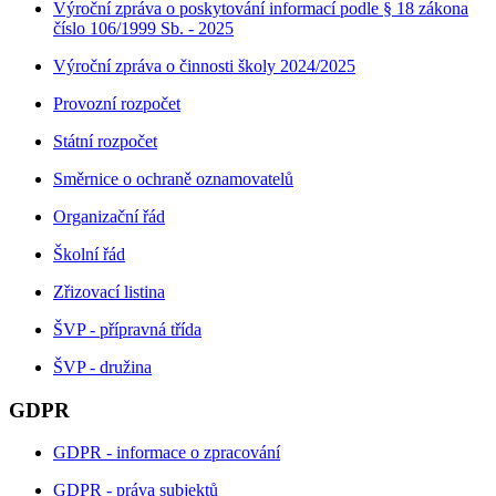
Výroční zpráva o poskytování informací podle § 18 zákona
číslo 106/1999 Sb. - 2025
Výroční zpráva o činnosti školy 2024/2025
Provozní rozpočet
Státní rozpočet
Směrnice o ochraně oznamovatelů
Organizační řád
Školní řád
Zřizovací listina
ŠVP - přípravná třída
ŠVP - družina
GDPR
GDPR - informace o zpracování
GDPR - práva subjektů