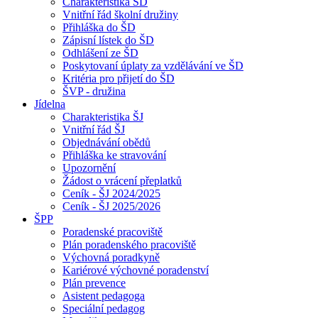
Charakteristika ŠD
Vnitřní řád školní družiny
Přihláška do ŠD
Zápisní lístek do ŠD
Odhlášení ze ŠD
Poskytovaní úplaty za vzdělávání ve ŠD
Kritéria pro přijetí do ŠD
ŠVP - družina
Jídelna
Charakteristika ŠJ
Vnitřní řád ŠJ
Objednávání obědů
Přihláška ke stravování
Upozornění
Žádost o vrácení přeplatků
Ceník - ŠJ 2024/2025
Ceník - ŠJ 2025/2026
ŠPP
Poradenské pracoviště
Plán poradenského pracoviště
Výchovná poradkyně
Kariérové výchovné poradenství
Plán prevence
Asistent pedagoga
Speciální pedagog