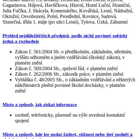
Gagarinova, Hájová, Havlíčkova, Hlavní, Horní Luční, Hraniční,
Julia Fučíka, J. Skácela, Komenského, Kovářská, Lesní, Nádražní,
Okružní, Osvobození, Polní, Prostřední, Rovnice, Sadová,
Slunečná, třída 1. máje (po ulici Lesní), Tylova, Úzká, Záhumní
Přehled nejdůležitějších předpisů, podle nichž povinný subjekt
jedná a rozhoduje
Zákon č. 561/2004 Sb. o předškolním, základním, středním,
vyšším odborném a jiném vzdělávání (školský zákon), v
platném znění
Zákon č. 500/2004 Sb., správní řád, v platném znění
Zákon č. 262/2006 Sb., zákoník práce, v platném znění
Vyhláška č. 48/2005 Sb., o základním vzdělávání a některých
náležitostech plnění povinné školní docházky, v platném
znění
Místo a způsob, jak získat informace
osobně, telefonicky, písemně na výše uvedená kontaktní
spojení
Místo a způsob, kde lze podat žádost, stížnost nebo jiný podnět a