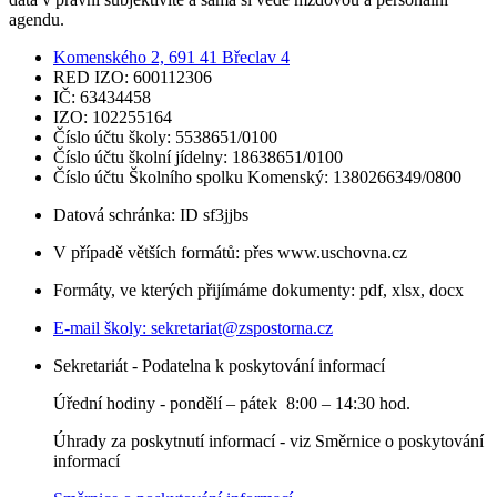
agendu.
Komenského 2, 691 41 Břeclav 4
RED IZO: 600112306
IČ: 63434458
IZO: 102255164
Číslo účtu školy: 5538651/0100
Číslo účtu školní jídelny: 18638651/0100
Číslo účtu Školního spolku Komenský: 1380266349/0800
Datová schránka: ID sf3jjbs
V případě větších formátů: přes www.uschovna.cz
Formáty, ve kterých přijímáme dokumenty: pdf, xlsx, docx
E-mail školy:
sekretariat@zspostorna.cz
Sekretariát - Podatelna k poskytování informací
Úřední hodiny - p
ondělí – pátek 8:00 – 14:30 hod.
Úhrady za poskytnutí informací - viz Směrnice o poskytování
informací