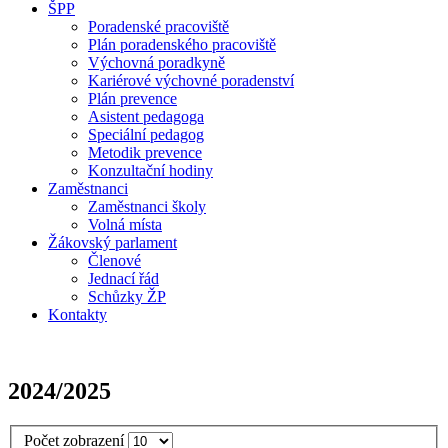
ŠPP
Poradenské pracoviště
Plán poradenského pracoviště
Výchovná poradkyně
Kariérové výchovné poradenství
Plán prevence
Asistent pedagoga
Speciální pedagog
Metodik prevence
Konzultační hodiny
Zaměstnanci
Zaměstnanci školy
Volná místa
Žákovský parlament
Členové
Jednací řád
Schůzky ŽP
Kontakty
2024/2025
Počet zobrazení