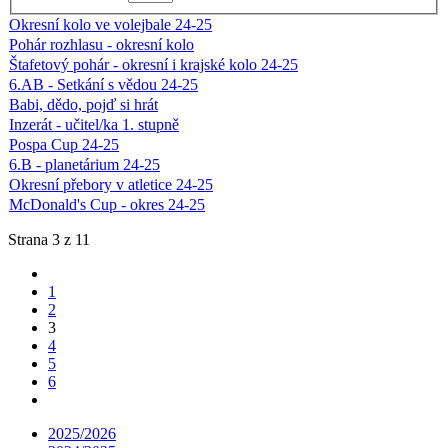
Okresní kolo ve volejbale 24-25
Pohár rozhlasu - okresní kolo
Štafetový pohár - okresní i krajské kolo 24-25
6.AB - Setkání s vědou 24-25
Babi, dědo, pojď si hrát
Inzerát - učitel/ka 1. stupně
Pospa Cup 24-25
6.B - planetárium 24-25
Okresní přebory v atletice 24-25
McDonald's Cup - okres 24-25
Strana 3 z 11
1
2
3
4
5
6
2025/2026