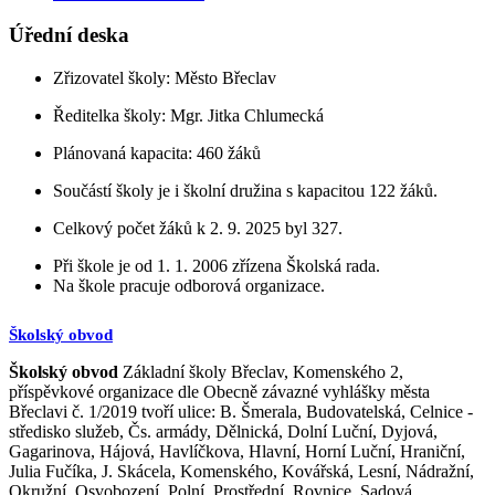
Úřední deska
Zřizovatel školy: Město Břeclav
Ředitelka školy: Mgr. Jitka Chlumecká
Plánovaná kapacita: 460 žáků
Součástí školy je i školní družina s kapacitou 122 žáků.
Celkový počet žáků k 2. 9. 2025 byl 327.
Při škole je od 1. 1. 2006 zřízena Školská rada.
Na škole pracuje odborová organizace.
Školský obvod
Školský obvod
Základní školy Břeclav, Komenského 2,
příspěvkové organizace dle Obecně závazné vyhlášky města
Břeclavi č. 1/2019 tvoří ulice: B. Šmerala, Budovatelská, Celnice -
středisko služeb, Čs. armády, Dělnická, Dolní Luční, Dyjová,
Gagarinova, Hájová, Havlíčkova, Hlavní, Horní Luční, Hraniční,
Julia Fučíka, J. Skácela, Komenského, Kovářská, Lesní, Nádražní,
Okružní, Osvobození, Polní, Prostřední, Rovnice, Sadová,