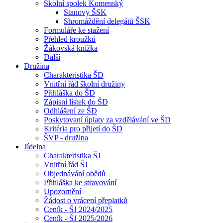
Školní spolek Komenský
Stanovy ŠSK
Shromáždění delegátů ŠSK
Formuláře ke stažení
Přehled kroužků
Žákovská knížka
Další
Družina
Charakteristika ŠD
Vnitřní řád školní družiny
Přihláška do ŠD
Zápisní lístek do ŠD
Odhlášení ze ŠD
Poskytovaní úplaty za vzdělávání ve ŠD
Kritéria pro přijetí do ŠD
ŠVP - družina
Jídelna
Charakteristika ŠJ
Vnitřní řád ŠJ
Objednávání obědů
Přihláška ke stravování
Upozornění
Žádost o vrácení přeplatků
Ceník - ŠJ 2024/2025
Ceník - ŠJ 2025/2026