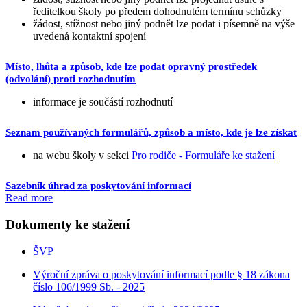
ředitelkou školy po předem dohodnutém termínu schůzky
žádost, stížnost nebo jiný podnět lze podat i písemně na výše
uvedená kontaktní spojení
Místo, lhůta a způsob, kde lze podat opravný prostředek
(odvolání) proti rozhodnutím
informace je součástí rozhodnutí
Seznam používaných formulářů, způsob a místo, kde je lze získat
na webu školy v sekci
Pro rodiče - Formuláře ke stažení
Sazebník úhrad za poskytování informací
Read more
Dokumenty ke stažení
ŠVP
Výroční zpráva o poskytování informací podle § 18 zákona
číslo 106/1999 Sb. - 2025