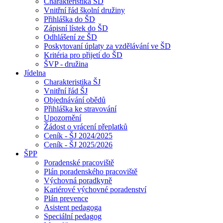
Charakteristika ŠD
Vnitřní řád školní družiny
Přihláška do ŠD
Zápisní lístek do ŠD
Odhlášení ze ŠD
Poskytovaní úplaty za vzdělávání ve ŠD
Kritéria pro přijetí do ŠD
ŠVP - družina
Jídelna
Charakteristika ŠJ
Vnitřní řád ŠJ
Objednávání obědů
Přihláška ke stravování
Upozornění
Žádost o vrácení přeplatků
Ceník - ŠJ 2024/2025
Ceník - ŠJ 2025/2026
ŠPP
Poradenské pracoviště
Plán poradenského pracoviště
Výchovná poradkyně
Kariérové výchovné poradenství
Plán prevence
Asistent pedagoga
Speciální pedagog