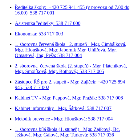
Ředitelka školy: +420 725 941 455 (v provozu od 7.00 do
16.00), 538 717 001
Asistentka ředitelky: 538 717 000
Ekonomka: 538 717 003
1. sborovna červená škola - 2. stupeň - Mgr. Cimbálková,
Mgr. Hloušková, Mgr. Jaborník Mgr. Uhlířová, Mgr.
Omastová, Ing. Peša: 538 717 004
2. sborovna červená škola (2. stupeň) - Mgr. Pláteníková,
Mgr. Smolíková, Mgr. Bothová,: 538 717 005
Zástupce ŘŠ pro 2. stupeň - Mgr. Zajíček: +420 725 894
945, 538 717 002
Kabinet TV - Mgr. Pappová, Mgr. Pražák: 538 717 006
Kabinet informatiky - Mgr. Šárková: 538 717 007
Metodik prevence - Mgr. Hloušková: 538 717 004
1. sborovna bílá škola (1. stupeň) - Mgr. Zajícová, Bc.
Ježková, Mgr. Gálová, Mgr. Turková: 538 717 036