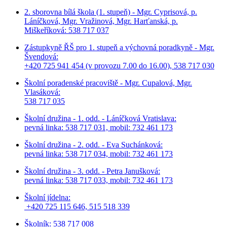
2. sborovna bílá škola (1. stupeň) - Mgr. Cyprisová, p.
Láníčková, Mgr. Vražinová, Mgr. Harťanská, p.
Miškeříková:
538 717 037
Zástupkyně ŘŠ pro 1. stupeň a výchovná poradkyně - Mgr.
Švendová:
+420 725 941 454 (v provozu 7.00 do 16.00), 538 717 030
Školní poradenské pracoviště - Mgr. Cupalová, Mgr.
Vlasáková:
538 717 035
Školní družina - 1. odd. - Láníčková Vratislava:
pevná linka: 538 717 031, mobil: 732 461 173
Školní družina - 2. odd. - Eva Suchánková:
pevná linka: 538 717 034,
mobil: 732 461 173
Školní družina - 3. odd. - Petra Janušková:
pevná linka: 538 717 033,
mobil: 732 461 173
Školní jídelna:
+420 725 115 646, 515 518 339
Školník: 538 717 008