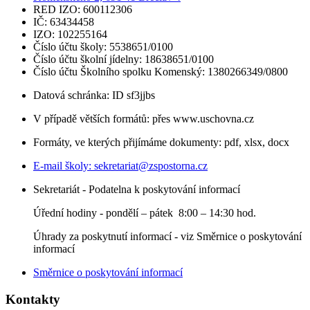
RED IZO: 600112306
IČ: 63434458
IZO: 102255164
Číslo účtu školy: 5538651/0100
Číslo účtu školní jídelny: 18638651/0100
Číslo účtu Školního spolku Komenský: 1380266349/0800
Datová schránka: ID sf3jjbs
V případě větších formátů: přes www.uschovna.cz
Formáty, ve kterých přijímáme dokumenty: pdf, xlsx, docx
E-mail školy:
sekretariat@zspostorna.cz
Sekretariát - Podatelna k poskytování informací
Úřední hodiny - p
ondělí – pátek 8:00 – 14:30 hod.
Úhrady za poskytnutí informací - viz Směrnice o poskytování
informací
Směrnice o poskytování informací
Kontakty