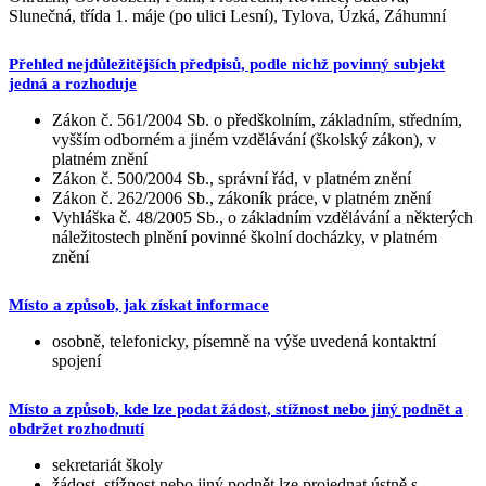
Slunečná, třída 1. máje (po ulici Lesní), Tylova, Úzká, Záhumní
Přehled nejdůležitějších předpisů, podle nichž povinný subjekt
jedná a rozhoduje
Zákon č. 561/2004 Sb. o předškolním, základním, středním,
vyšším odborném a jiném vzdělávání (školský zákon), v
platném znění
Zákon č. 500/2004 Sb., správní řád, v platném znění
Zákon č. 262/2006 Sb., zákoník práce, v platném znění
Vyhláška č. 48/2005 Sb., o základním vzdělávání a některých
náležitostech plnění povinné školní docházky, v platném
znění
Místo a způsob, jak získat informace
osobně, telefonicky, písemně na výše uvedená kontaktní
spojení
Místo a způsob, kde lze podat žádost, stížnost nebo jiný podnět a
obdržet rozhodnutí
sekretariát školy
žádost, stížnost nebo jiný podnět lze projednat ústně s