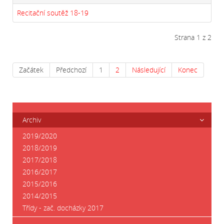
Recitační soutěž 18-19
Strana 1 z 2
Začátek
Předchozí
1
2
Následující
Konec
Archiv
2019/2020
2018/2019
2017/2018
2016/2017
2015/2016
2014/2015
Třídy - zač. docházky 2017